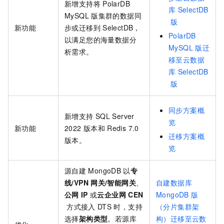
新增支持将
PolarDB
库
SelectDB
MySQL
版
集群的数据同
版
新功能
步或迁移到
SelectDB，
PolarDB
以满足您的海量数据分
MySQL
版迁
析需求。
移至云数据
库
SelectDB
版
同步方案概
新增支持
SQL Server
览
新功能
2022
版本和
Redis 7.0
迁移方案概
版本。
览
源自建
MongoDB
以
专
线/VPN
网关/智能网关
、
自建数据库
公网
IP
或
云企业网
CEN
MongoDB
版
方式接入
DTS
时，支持
（分片集群架
选择
架构类型
。若源库
构）迁移至云数