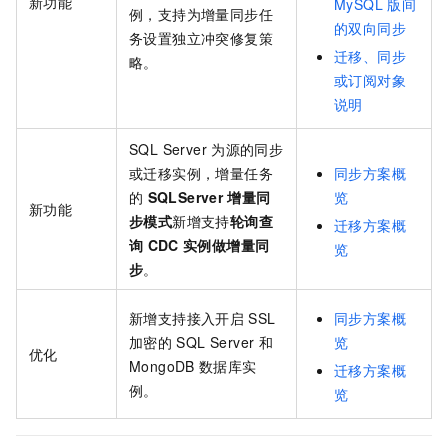
新功能
MySQL
版间
例，支持为增量同步任
的双向同步
务设置独立冲突修复策
迁移、同步
略。
或订阅对象
说明
SQL Server
为源的同步
或迁移实例，增量任务
同步方案概
的
SQLServer
增量同
览
新功能
步模式
新增支持
轮询查
迁移方案概
询
CDC
实例做增量同
览
步
。
新增支持接入开启
SSL
同步方案概
加密的
SQL Server
和
览
优化
MongoDB
数据库实
迁移方案概
例。
览