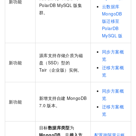
新功能
PolarDB MySQL
版
集
云数据库
群。
MongoDB
版迁移至
PolarDB
MySQL
版
同步方案概
源库支持存储介质为磁
览
新功能
盘（SSD）型的
迁移方案概
Tair（企业版）实例。
览
同步方案概
新增支持自建
MongoDB
览
新功能
7.0
版本。
迁移方案概
览
目标
数据库类型
为
MongoDB
，且
接入方
配置跨阿里云账