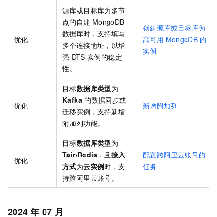
源库或目标库为多节
点的自建
MongoDB
创建源库或目标库为
数据库时，支持填写
优化
高可用
MongoDB
的
多个连接地址，以增
实例
强
DTS
实例的稳定
性。
目标
数据库类型
为
Kafka
的数据同步或
优化
新增附加列
迁移实例，支持新增
附加列功能。
目标
数据库类型
为
Tair/Redis
，且
接入
配置跨阿里云账号的
优化
方式
为
云实例
时，支
任务
持跨阿里云账号。
2024
年
07
月