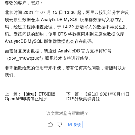
尊敬的客户，您好：
北京时间
2021
年
07
月
15
日
13:30
起，阿里云接到部分客户反
馈
云原生数据仓库 AnalyticDB MySQL 版
集群数据写入存在乱
码，经过工程师排查处理，于
14:32
新增写入的数据不再发生乱
码。受该问题的影响，使用
DTS
将数据同步到
云原生数据仓库
AnalyticDB MySQL 版
集群数据也会存在乱码。
如需修复历史数据，请通过
AnalyticDB
官方支持钉钉号
（x5v_rm8wqzuqf）联系技术支持进行修复。
非常抱歉给您的使用带来不便，若有任何其他问题，请随时联系
我们。
上一篇：
【通知】DTS旧版
下一篇：
【通知】2021年6月11日
OpenAPI即将停止维护
DTS升级集群资源
该文章对您有帮助吗？
反馈