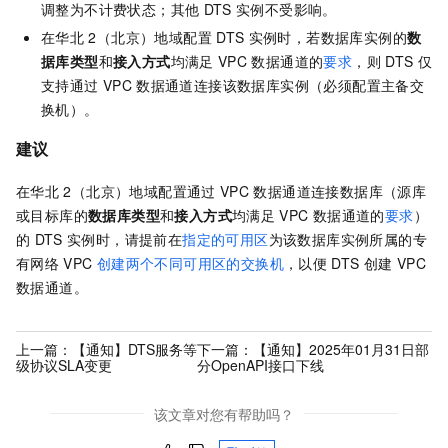
调整为不计费状态；其他
DTS
实例不受影响。
在华北
2（北京）地域配置
DTS
实例时，若数据库实例的
数
据库类型
和
接入方式
均满足
VPC
数据通道的
要求
，则
DTS
仅
支持通过
VPC
数据通道连接该数据库实例（必须配置主备交
换机）。
建议
在华北
2（北京）地域配置通过
VPC
数据通道连接数据库（源库
或目标库的
数据库类型
和
接入方式
均满足
VPC
数据通道的
要求
）
的
DTS
实例时，请提前在
指定的可用区
为该数据库实例所属的专
有网络
VPC
创建两个不同可用区的交换机
，以便
DTS
创建
VPC
数据通道。
上一篇：
【通知】DTS服务等
下一篇：
【通知】2025年01月31日部
级协议SLA变更
分OpenAPI接口下线
该文章对您有帮助吗？