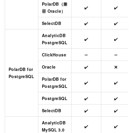
PolarDB（兼
✔️
✔️
容
Oracle）
SelectDB
✔️
✔️
AnalyticDB
✔️
✔️
PostgreSQL
ClickHouse
➖
➖
Oracle
✔️
❌
PolarDB for
PostgreSQL
PolarDB for
✔️
✔️
PostgreSQL
PostgreSQL
✔️
✔️
SelectDB
✔️
✔️
AnalyticDB
✔️
✔️
MySQL 3.0