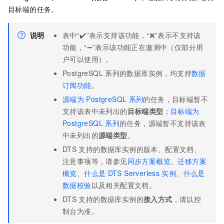
目标端的任务。
说明
表中“✔️”表示支持该功能，“❌”表示不支持该
功能，“➖”表示该功能正在邀测中（仅部分用
户可以使用）。
PostgreSQL
系列的数据库实例，均支持
数据
订阅功能
。
源端为
PostgreSQL
系列
的任务，目标端暂不
支持该表中未列出的
目标端类型
；
目标端为
PostgreSQL
系列
的任务，源端暂不支持该表
中未列出的
源端类型
。
DTS
支持的数据库实例的版本、配置文档、
注意事项等，请参见
同步方案概览
、
迁移方案
概览
、
什么是
DTS Serverless
实例
、
什么是
数据校验
以及相关配置文档。
DTS
支持的数据库实例的
接入方式
，请以控
制台为准。