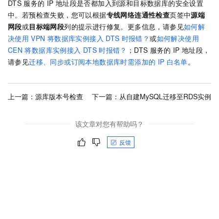
DTS
服务的
IP
地址段是否都加入到源和目标数据库的安全设置
中。若预检查失败，您可以根据
专线网络连通性检查
页签中
源端
网段
或
目标端网段
列的提示进行修复。更多信息，请参见
如何解
决使用
VPN
将数据库实例接入
DTS
时报错？
或
如何解决使用
CEN
将数据库实例接入
DTS
时报错？
；DTS
服务的
IP
地址段，
请参见
迁移、同步或订阅本地数据库时需添加的
IP
白名单
。
上一篇：
源库版本号检查
下一篇：
从自建MySQL迁移至RDS实例
该文章对您有帮助吗？
反馈