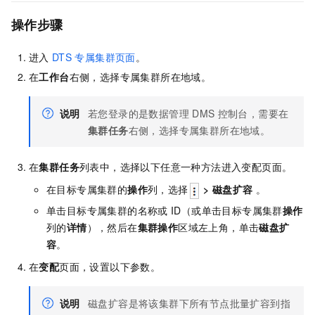
操作步骤
进入
DTS
专属集群页面
。
在
工作台
右侧，选择专属集群所在地域。
说明
若您登录的是数据管理
DMS
控制台，需要在
集群任务
右侧，选择专属集群所在地域。
在
集群任务
列表中，选择以下任意一种方法进入变配页面。
在目标专属集群的
操作
列，选择
>
磁盘扩容
。
单击目标专属集群的名称或
ID（或单击目标专属集群
操作
列的
详情
），然后在
集群操作
区域左上角，单击
磁盘扩
容
。
在
变配
页面，设置以下参数。
说明
磁盘扩容是将该集群下所有节点批量扩容到指