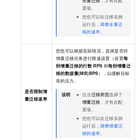
全量迁移
，才有此配
置项。
您也可以在迁移实例
运行后，
调整全量迁
移的速率
。
您也可以根据实际情况，选择是否对
增量迁移任务进行限速设置（设置
每
秒增量迁移的行数
RPS
和
每秒增量迁
移的数据量(MB)BPS
），以缓解目标
库的压力。
是否限制增
说明
仅当
迁移类型
选择了
量迁移速率
增量迁移
，才有此配
置项。
您也可以在迁移实例
运行后，
调整增量迁
移的速率
。