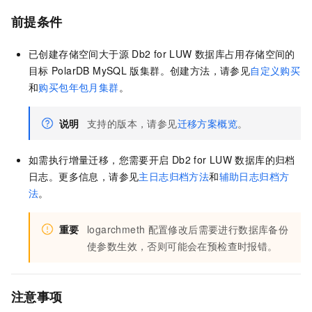
前提条件
已创建存储空间大于源
Db2 for LUW
数据库占用存储空间的
目标
PolarDB MySQL
版
集群。创建方法，请参见
自定义购买
和
购买包年包月集群
。
说明
支持的版本，请参见
迁移方案概览
。
如需执行增量迁移，您需要开启
Db2 for LUW
数据库的归档
日志。更多信息，请参见
主日志归档方法
和
辅助日志归档方
法
。
重要
logarchmeth
配置修改后需要进行数据库备份
使参数生效，否则可能会在预检查时报错。
注意事项