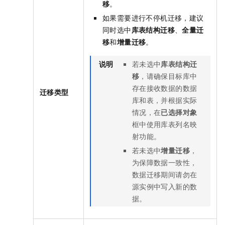
移
。
如果需要进行不停机迁移，建议
同时选中
库表结构迁移
、
全量迁
移
和
增量迁移
。
说明
若未选中
库表结构迁
移
，请确保目标库中
存在接收数据的数据
迁移类型
库和表，并根据实际
情况，在
已选择对象
框中使用库表列名映
射功能。
若未选中
增量迁移
，
为保障数据一致性，
数据迁移期间请勿在
源实例中写入新的数
据。