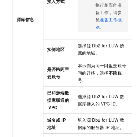
接入方式
执行相应的准
备工作，请参
源库信息
见
准备工作概
览
。
选择源
Db2 for LUW
所
实例地区
属的地域。
本示例为同一阿里云账号
是否跨阿里
间的迁移，选择
不跨账
云账号
号
。
已和源端数
选择源
Db2 for LUW
数
据库联通的
据库接入的
VPC ID。
VPC
域名或
IP
填入源
Db2 for LUW
数
地址
据库的服务器
IP
地址。