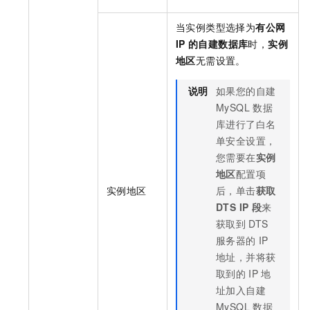
当实例类型选择为
有公网
IP
的自建数据库
时，
实例
地区
无需设置。
说明
如果您的自建
MySQL
数据
库进行了白名
单安全设置，
您需要在
实例
地区
配置项
实例地区
后，单击
获取
DTS IP
段
来
获取到
DTS
服务器的
IP
地址，并将获
取到的
IP
地
址加入自建
MySQL
数据