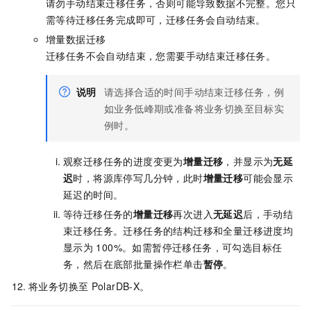
请勿手动结束迁移任务，否则可能导致数据不完整。您只
需等待迁移任务完成即可，迁移任务会自动结束。
增量数据迁移
迁移任务不会自动结束，您需要手动结束迁移任务。
说明
请选择合适的时间手动结束迁移任务，例
如业务低峰期或准备将业务切换至目标实
例时。
观察迁移任务的进度变更为
增量迁移
，并显示为
无延
迟
时，将源库停写几分钟，此时
增量迁移
可能会显示
延迟的时间。
等待迁移任务的
增量迁移
再次进入
无延迟
后，手动结
束迁移任务。迁移任务的结构迁移和全量迁移进度均
显示为
100%。如需暂停迁移任务，可勾选目标任
务，然后在底部批量操作栏单击
暂停
。
将业务切换至
PolarDB-X
。