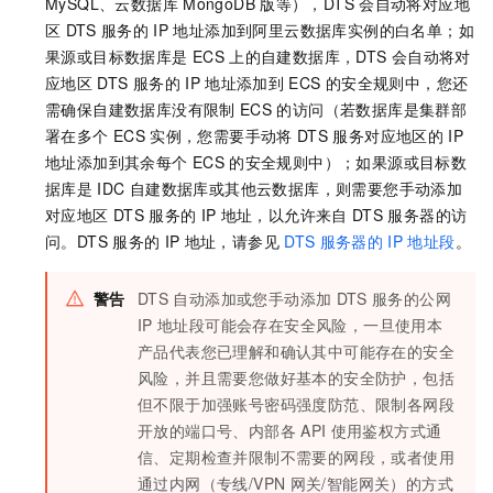
MySQL
、
云数据库
MongoDB
版
等），DTS
会自动将对应地
区
DTS
服务的
IP
地址添加到阿里云数据库实例的白名单；如
果源或目标数据库是
ECS
上的自建数据库，DTS
会自动将对
应地区
DTS
服务的
IP
地址添加到
ECS
的安全规则中，您还
需确保自建数据库没有限制
ECS
的访问（若数据库是集群部
署在多个
ECS
实例，您需要手动将
DTS
服务对应地区的
IP
地址添加到其余每个
ECS
的安全规则中）；如果源或目标数
据库是
IDC
自建数据库或其他云数据库，则需要您手动添加
对应地区
DTS
服务的
IP
地址，以允许来自
DTS
服务器的访
问。DTS
服务的
IP
地址，请参见
DTS
服务器的
IP
地址段
。
警告
DTS
自动添加或您手动添加
DTS
服务的公网
IP
地址段可能会存在安全风险，一旦使用本
产品代表您已理解和确认其中可能存在的安全
风险，并且需要您做好基本的安全防护，包括
但不限于加强账号密码强度防范、限制各网段
开放的端口号、内部各
API
使用鉴权方式通
信、定期检查并限制不需要的网段，或者使用
通过内网（专线/VPN
网关/智能网关）的方式