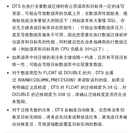
DTS
在执行全量数据迁移时将占用源库和目标库一定的读写
资源，可能会导致数据库的负载上升，在数据库性能较差、规
格较低或业务量较大的情况下（例如源库有大量慢
SQL、存
在无主键表或目标库存在死锁等），可能会加重数据库压力，
甚至导致数据库服务不可用。因此您需要在执行数据迁移前评
估源库和目标库的性能，同时建议您在业务低峰期执行数据迁
移（例如源库和目标库的
CPU
负载在
30%以下）。
如果源库中待迁移的表没有主键或唯一约束，且所有字段没有
唯一性，可能会导致目标数据库中出现重复数据。
对于数据类型为
FLOAT
或
DOUBLE
的列，DTS
会通
过
来读取该列的值。如果没
ROUND(COLUMN,PRECISION)
有明确定义其精度，DTS
对
FLOAT
的迁移精度为
38
位，对
DOUBLE
的迁移精度为
308
位，请确认迁移精度是否符合业
务预期。
对于迁移失败的任务，DTS
会触发自动恢复。在您将业务切
换至目标实例前，请务必先结束或释放该任务，避免该任务被
自动恢复后，导致源端数据覆盖目标实例的数据。