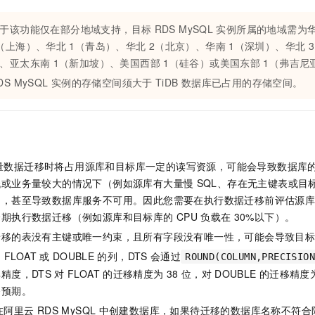
服务生态伙伴
视觉 Coding、空间感知、多模态思考等全面升级
1M上下文，专为长程任务能力而生
云工开物
企业应用
Night Plan 支持 Qwen 3.8-Max
AI 办公
NEW
Red Hat
30+ 款产品免费体验
夜间 5 折，Qwen/Meoo/TokenPlan 客户专享
AI智能应用
于该功能仅在部分地域支持，目标
RDS MySQL
实例所属的地域需为
科研合作
ERP
（上海）、华北
1（青岛）、华北
2（北京）、华南
1（深圳）、华北
堂（旗舰版）
SUSE
智能客服
AI 应用构建
大模型原生
、亚太东南
1（新加坡）、美国西部
1（硅谷）或美国东部
1（弗吉尼
CRM
2个月
自动承接线索
DS MySQL
实例的存储空间须大于
TiDB
数据库已占用的存储空间。
建站小程序
Qoder
大模型服务平台百炼-应用模版
OA 办公系统
HOT
NEW
面向真实软件
个人版上线、团队版降价；千问3.8-Max首发发尝鲜
丰富多元化的应用模版和解决方案
力提升
财税管理
模板建站
万有无界
大模型服务平台百炼-智能体
400电话
定制建站
的模型效果
灵活可视化地构建企业级 Agent
量数据迁移时将占用源库和目标库一定的读写资源，可能会导致数据库
方案
广告营销
模板小程序
秒悟
人工智能平台 PAI
低或业务量较大的情况下（例如源库有大量慢
SQL、存在无主键表或目
定制小程序
云端极速 AI 
新一代 AI 视频生成模型，深度适配广告营销等场景
AI Native 的算法工程平台，一站式完成建模、训练、推理服务部署
力，甚至导致数据库服务不可用。因此您需要在执行数据迁移前评估源
峰期执行数据迁移（例如源库和目标库的
CPU
负载在
30%以下）。
APP 开发
迁移的表没有主键或唯一约束，且所有字段没有唯一性，可能会导致目
建站系统
为
FLOAT
或
DOUBLE
的列，DTS
会通过
ROUND(COLUMN,PRECISION
精度，DTS
对
FLOAT
的迁移精度为
38
位，对
DOUBLE
的迁移精度
AI 应用
10分钟微调：让0.6B模型媲美235B模型
多模态数据信
务预期。
依托云原生高可用架构,实现Dify私有化部署
用1%尺寸在特定领域达到大模型90%以上效果
在阿里云
RDS MySQL
中创建数据库，如果待迁移的数据库名称不符合