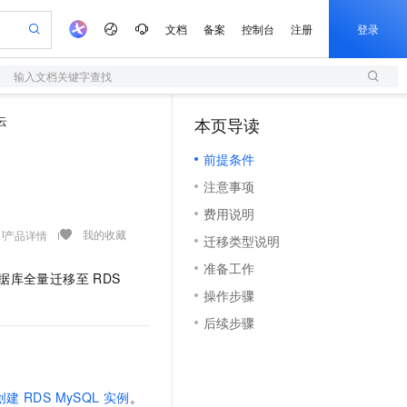
文档
备案
控制台
注册
登录
输入文档关键字查找
验
作计划
器
AI 活动
专业服务
服务伙伴合作计划
开发者社区
加入我们
服务平台百炼
阿里云 OPC 创新助力计划
云
本页导读
（1）
一站式生成采购清单，支持单品或批量购买
S
可编辑精美 PPT 文稿
S产品伙伴计划（繁花）
峰会
造的大模型服务与应用开发平台
轻量应用服务器
Agency Agents：拥有专属领域专家
AI 生产力先锋
Al MaaS 服务伙伴赋能合作
域名
博文
Careers
至高可申请百万元
前提条件
性可伸缩的云计算服务
 轻松生成专业的 PPT
开启高性价比 AI 编程新体验
先锋实践拓展 AI 生产力的边界
快速构建应用程序和网站，即刻迈出上云第一步
多领域专家智能体,一键组建 AI 虚拟交付团队
Token 补贴，五大权
计划
海大会
伙伴信用分合作计划
商标
问答
社会招聘
注意事项
益加速 OPC 成功
S
帕鲁游戏服务器
数字证书管理服务（原SSL证书）
HappyHorse 打造一站式影视创作平台
飞天发布时刻
HOT
划
备案
电子书
校园招聘
费用说明
联机服务器，轻松开启游戏
视频创作，一键激活电商全链路生产力
全托管，含MySQL、PostgreSQL、SQL Server、MariaDB多引擎
实现全站HTTPS，呈现可信的WEB访问
所见，即是所愿
可视化编排打通从文字构思到成片全链路闭环
更多支持
我的收藏
产品详情
划
公司注册
镜像站
迁移类型说明
视频生成
语音识别与合成
 智能体与工作流应用
短信服务
漫剧工坊：一站式动画创作平台
AI 实训营
合作伙伴培训与认证
准备工作
划
上云迁移
的智能体编程平台
站生成，高效打造优质广告素材
通过阿里云百炼高效搭建AI应用,助力高效开发
快速生产连贯的高质量长漫剧
从基础到进阶，Agent 创客手把手教你
国内短信简单易用，安全可靠，秒级触达，全球覆盖200+国家和地区。
据库全量迁移至
RDS
e-1.1-T2V
Qwen3-TTS-Flash
lScope
我要反馈
查询合作伙伴
操作步骤
畅细腻的高质量视频
离线语音合成大模型，多语言方言自适应，低延迟高稳定
n Alibaba Cloud ISV 合作
代维服务
olarDB
建企业门户网站
大数据开发治理平台 DataWorks
10 分钟搭建微信、支付宝小程序
后续步骤
创新加速
ope
登录合作伙伴管理后台
我要建议
站，无忧落地极速上线
以可视化方式快速构建移动和 PC 门户网站
100%兼容MySQL、PostgreSQL，兼容Oracle，支持集中和分布式
高效部署网站，快速应用到小程序
Data Agent 驱动的一站式 Data+AI 开发治理平台
e-1.1-I2V
Cosyvoice-V3-Flash
安全
畅自然，细节丰富
高表现力语音合成大模型，语音克隆听感自然
我要投诉
上云场景组合购
伴
边界网络安全防护产品
漫剧创作，剧本、分镜、视频高效生成
覆盖90%+业务场景，专享组合折扣价
2V
VPN
Fun-ASR
创建
RDS MySQL
实例
。