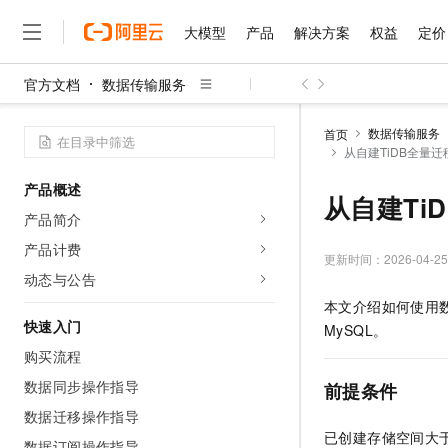
大模型
产品
解决方案
权益
定价
官方文档
数据传输服务
大模型
产品
解决方案
权益
定价
云市场
伙伴
服务
了解阿里云
精选产品
精选解决方案
普惠上云
产品定价
精选商城
成为销售伙伴
售前咨询
为什么选择阿里云
千问AI平台
数据传输服务
首页
了解云产品的定价详情
从自建TiDB全量迁移
大模型服务平台百炼
睿译宝，AI翻译排版一
普惠上云 官方力荐
分销伙伴
在线服务
网站建设
什么是云计算
大
大模型服务与应用平台
上传文档即自动完成翻译和
云服务器38元/年起，超
产品概述
咨询伙伴
多端小程序
技术领先
从自建TiD
云上成本管理
售后服务
千问大模型
GLM-5.2：长任务时代
官方推荐返现计划
大模型
产品简介
大模型
精选产品
精选解决方案
Salesforce 国际版订阅
稳定可靠
管理和优化成本
多元化、高性能、安全可靠
推荐新用户得奖励，单订单
销售伙伴合作计划
产品计费
自助服务
更新时间：
2026-04-25
友盟天域
安全合规
人工智能与机器学习
AI
文本生成
无影云电脑
Hermes Agent，打造
云工开物
动态与公告
无影生态合作计划
在线服务
观测云
分析师报告
随时随地安全接入的云上超
自主进化，持久记忆，越用
高校专属算力普惠，学生认
计算
互联网应用开发
本文介绍如何使用
Qwen3.8-Max
HOT
Salesforce On Alibaba C
工单服务
快速入门
MySQL。
智能体时代全能旗舰模型
Tuya 物联网平台阿里云
研究报告与白皮书
云解析DNS
快速拥有专属 OpenClaw
Consulting Partner 合
大数据
容器
购买流程
免费试用
短信专区
蓝凌 OA
Qwen3.7-Plus
AI 大模型销售与服务生
数据同步操作指导
现代化应用
存储
前提条件
天池大赛
能看、能想、能动手的多模
云原生大数据计算服务 Max
解决方案免费试用 新老
电子合同
数据迁移操作指导
面向分析的企业级SaaS模
最高领取价值200元试用
安全
网络与CDN
AI 算法大赛
Qwen3-VL-Plus
已创建存储空间大
畅捷通
数据订阅操作指导