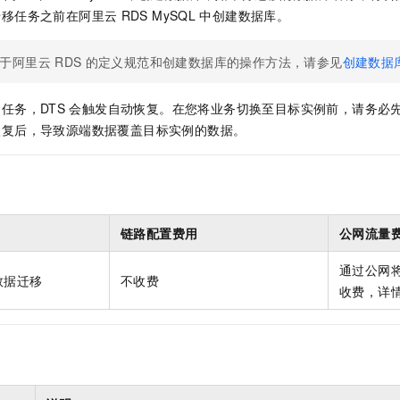
一个 AI 助手
即刻拥有 DeepSeek-R1 满血版
超强辅助，Bol
迁移任务之前在阿里云
RDS MySQL
中创建数据库。
在企业官网、通讯软件中为客户提供 AI 客服
多种方案随心选，轻松解锁专属 DeepSeek
于阿里云
RDS
的定义规范和创建数据库的操作方法，请参见
创建数据
任务，DTS
会触发自动恢复。在您将业务切换至目标实例前，请务必
恢复后，导致源端数据覆盖目标实例的数据。
链路配置费用
公网流量
通过公网
数据迁移
不收费
收费，详