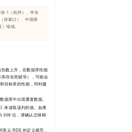
文戏情感细腻自然，动作戏激烈拳拳到肉，实现更强表演能力
支持中英文自由切换，具备更强的噪声鲁棒性
云聚AI 严选权益
SSL 证书
，一键激活高效办公新体验
精选AI产品，从模型到应用全链提效
华东
1（杭州）、华东
堡垒机
3（张家口）、中国香
AI 用量加速计划
应用
亚）地域。
防火墙
、识别商机，让客服更高效、服务更出色。
新老同享，达量后返
千问办公
主机安全
NEW
的智能体编程平台
一站式AI生产力平台
AI 应用及服务市场
伶鹊
企业级人与Agent协作平台，接入和调度多个数字员工
智能客服平台，对话机器人、对话分析、智能外呼
AI 应用
的负载上升，在数据库性能
大模型服务平台百炼 - 全妙
标库存在死锁等），可能会
大模型
应用创作平台
多模态内容创作工具，已接入 DeepSeek
库和目标库的性能，同时建
自然语言处理
标数据库中出现重复数据。
数据标注
来读取该列的值。如果
)
机器学习
为
308
位，请确认迁移精
息提取
与 AI 智能体进行实时音视频通话
从文本、图片、视频中提取结构化的属性信息
构建支持视频理解的 AI 音视频实时通话应用
阿里云
RDS
的定义规范，