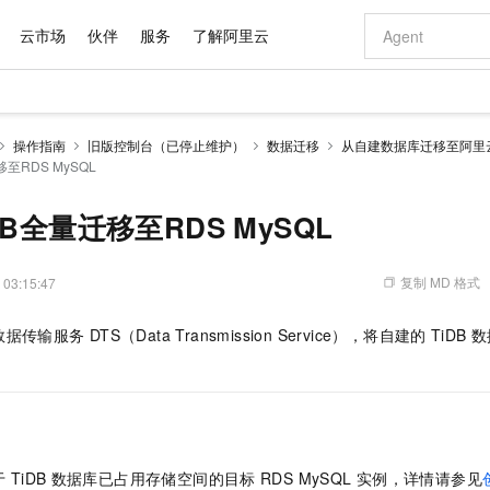
云市场
伙伴
服务
了解阿里云
AI 特惠
数据与 API
成为产品伙伴
企业增值服务
最佳实践
价格计算器
AI 场景体
基础软件
产品伙伴合
阿里云认证
市场活动
配置报价
大模型
操作指南
旧版控制台（已停止维护）
数据迁移
从自建数据库迁移至阿里
自助选配和估算价格
至RDS MySQL
步到位
域名与网站
智启 AI 普惠权益
产品生态集成认证中心
企业支持计划
云上春晚
Qwen Audio：打造专属 AI 语音助手
千问官方 MaaS 平台，为开发者和 Agent 而生，新用户赠送 1 亿 + tokens 额度
云服务器 EC
一句话生成原生
AI Coding
阿里云Maa
2026 阿里云
为企业打
数据集
Windows
大模型认证
模型
NEW
NEW
格式还原
值低价云产品抢先购
提供智能易用的域名与建站服务
至高享 1亿+免费 tokens，加速 Al 应用落地
Qwen-Audio-3.0-Realtime 端到端实时语音角色扮演
安全可靠、弹
输入一句话想法,
智能编程，一键
产品生态伙伴
专家技术服务
云上奥运之旅
弹性计算合作
阿里云中企出
手机三要素
宝塔 Linux
全部认证
B全量迁移至RDS MySQL
价格优势
开源旗舰模型
对象存储 OSS
即刻拥有 DeepSeek-V4-Pro
阿里云 OPC 创新助力计划
云数据库 RD
一键部署幻兽
AI 电商营销
产品生态伙伴工作台
企业增值服务台
云栖战略参考
云存储合作计
云栖大会
身份实名认证
CentOS
训练营
推动算力普惠，释放技术红利
的大模型服务
最高返9万
真正可用的 1M 上下文,一次完成代码全链路开发
轻松解锁专属 DeepSeek-V4-Pro
至高百万元 Token 补贴，加速一人公司成长
稳定、安全、高性价比、高性能的云存储服务
一键购买专属
从图文生成到
复制 MD 格式
 03:15:47
云上的中国
数据库合作计
活动全景
短信
Docker
图片和
自进化智能体
人工智能平台 PAI
5 分钟轻松部署专属 QwenPaw
Token Plan 模型订阅计划
Qoder
高效搭建 AI
AI 广告创作
企业成长
大模型
NEW
HOT
信息公告
看见新力量
云网络合作计
OCR 文字识别
JAVA
级电脑
越聪明
证享300元代金券
一站式AI开发、训练和推理服务
Qwen3.8-Max 首发尝鲜，限时加量 10 倍，夜间低至2折
从聊天伙伴进化为能主动干活的本地数字员工
面向真实软件
图文、视频一
数据传输服务
DTS（Data Transmission Service），将自建的
TiDB
数
Kimi-K3
HappyHors
NEW
魔搭 Mode
loud
服务实践
官网公告
Kimi 最新旗舰模型，长程编程与推理利器
让文字生成流
金融模力时刻
Salesforce O
版
发票查验
全能环境
Qoder CN
Claude Code + GStack 打造工程团队
千问办公，限时限量积分加倍
云原生数据库 P
低代码高效构
AI 建站
NEW
作计划
计划
创新中心
魔搭 ModelSc
健康状态
让AI从“聊天伙伴”进化为能干活的“数字员工”
覆盖公网/内网、递归/权威、移动APP等全场景解析服务
安装技能 GStack，拥有专属 AI 工程团队
你的AI工作搭子，覆盖日常办公高频场景
基于千问大模型等，支持代码智能生成、研发智能问答
0 代码专业建
客户案例
天气预报查询
操作系统
Deepseek-v4-pro
HappyHors
态合作计划
态智能体模型
旗舰 MoE 大模型，百万上下文与顶尖推理能力
图生视频，流
Compute
同享
容器服务 Kubernetes 版 ACK
万小智 AI 建站低至 15元/月
云防火墙
AI 短剧/漫剧
快递物流查询
WordPress
成为服务伙
高校合作
式云数据仓库
点，立即开启云上创新
提供一站式管理容器应用的 K8s 服务
送.CN域名，送备案服务码
云原生的云上
AI助力短剧
GLM-5.2
Wan2.7-T
于
TiDB
数据库已占用存储空间的目标
RDS MySQL
实例，详情请参见
Ubuntu