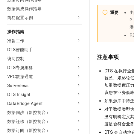
AI 产品 免费试用
网络
安全
云开发大赛
数据集成操作指导
Tableau 订阅
1亿+ 大模型 tokens 和 
重要
由
简易配置示例
可观测
入门学习赛
中间件
2
AI空中课堂在线直播课
140+云产品 免费试用
大模型服务
港
上云与迁云
产品新客免费试用，最长1
数据库
操作指南
R
生态解决方案
千问AI平台-Token Plan
准备工作
企业出海
大模型ACA认证体验
大数据计算
助力企业全员 AI 认知与能
DTS智能助手
行业生态解决方案
政企业务
媒体服务
注意事项
千问AI平台-模型体验
访问控制
开发者生态解决方案
在线体验全尺寸、多种模态
DTS专属集群
企业服务与云通信
DTS
在执行全
AI 开发和 AI 应用解决
Happy 系列大模型
VPC数据通道
较差、规格较
域名与网站
加重数据库压
Serverless
终端用户计算
议您在业务低
DTS Insight
如果源库中待
DataBridge Agent
Serverless
大模型解决方案
对于数据类型
数据同步（新控制台）
开发工具
没有明确定义其
快速部署 Dify，高效搭建 
数据迁移（新控制台）
度是否符合业
迁移与运维管理
数据订阅（新控制台）
DTS
会自动地