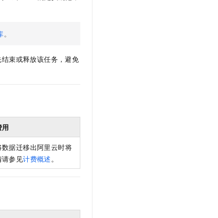
t.diy 一步搞定创意建站
构建大模型应用的安全防护体系
通过自然语言交互简化开发流程,全栈开发支持
通过阿里云安全产品对 AI 应用进行安全防护
库
。
先结束或释放该任务，避免
费用
将数据迁移出阿里云时将
情请参见
计费概述
。