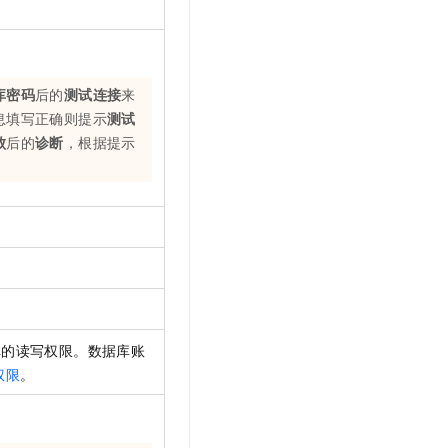
库密码
后的
测试连接
来
息填写正确则提示
测试
败
后的
诊断
，根据提示
库的读写权限。数据库账
权限
。