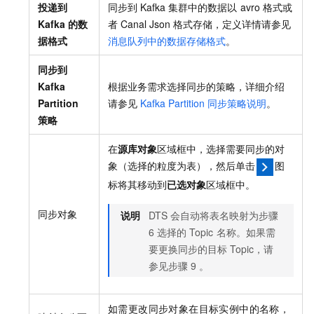
投递到
同步到
Kafka
集群中的数据以
avro
格式或
Kafka
的数
者
Canal Json
格式存储，定义详情请参见
据格式
消息队列中的数据存储格式
。
同步到
Kafka
根据业务需求选择同步的策略，详细介绍
Partition
请参见
Kafka Partition
同步策略说明
。
策略
在
源库对象
区域框中，选择需要同步的对
象（选择的粒度为表），然后单击
图
标将其移动到
已选对象
区域框中。
同步对象
说明
DTS
会自动将表名映射为步骤
6
选择的
Topic
名称。如果需
要更换同步的目标
Topic，
请
参见步骤
9
。
如需更改同步对象在目标实例中的名称，