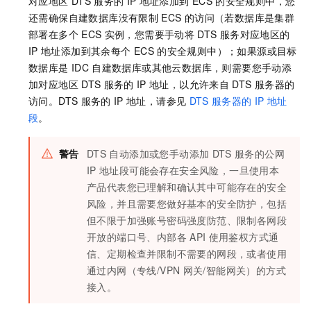
对应地区
DTS
服务的
IP
地址添加到
ECS
的安全规则中，您
还需确保自建数据库没有限制
ECS
的访问（若数据库是集群
部署在多个
ECS
实例，您需要手动将
DTS
服务对应地区的
IP
地址添加到其余每个
ECS
的安全规则中）；如果源或目标
数据库是
IDC
自建数据库或其他云数据库，则需要您手动添
加对应地区
DTS
服务的
IP
地址，以允许来自
DTS
服务器的
访问。DTS
服务的
IP
地址，请参见
DTS
服务器的
IP
地址
段
。
警告
DTS
自动添加或您手动添加
DTS
服务的公网
IP
地址段可能会存在安全风险，一旦使用本
产品代表您已理解和确认其中可能存在的安全
风险，并且需要您做好基本的安全防护，包括
但不限于加强账号密码强度防范、限制各网段
开放的端口号、内部各
API
使用鉴权方式通
信、定期检查并限制不需要的网段，或者使用
通过内网（专线/VPN
网关/智能网关）的方式
接入。