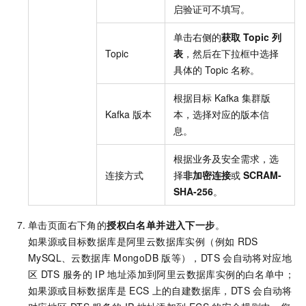
启验证可不填写。
单击右侧的
获取
Topic
列
Topic
表
，然后在下拉框中选择
具体的
Topic
名称。
根据目标
Kafka
集群版
Kafka
版本
本，选择对应的版本信
息。
根据业务及安全需求，选
连接方式
择
非加密连接
或
SCRAM-
SHA-256
。
单击页面右下角的
授权白名单并进入下一步
。
如果源或目标数据库是阿里云数据库实例（例如
RDS
MySQL
、
云数据库
MongoDB
版
等），DTS
会自动将对应地
区
DTS
服务的
IP
地址添加到阿里云数据库实例的白名单中；
如果源或目标数据库是
ECS
上的自建数据库，DTS
会自动将