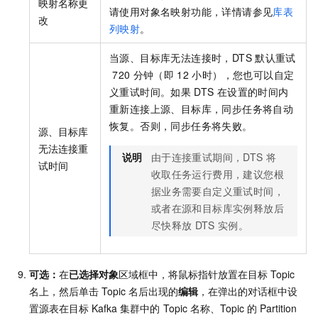
映射名称更
请使用对象名映射功能，详情请参见
库表
改
列映射
。
当源、目标库无法连接时，DTS
默认重试
720
分钟（即
12
小时），您也可以自定
义重试时间。如果
DTS
在设置的时间内
重新连接上源、目标库，同步任务将自动
恢复。否则，同步任务将失败。
源、目标库
无法连接重
说明
由于连接重试期间，DTS
将
试时间
收取任务运行费用，建议您根
据业务需要自定义重试时间，
或者在源和目标库实例释放后
尽快释放
DTS
实例。
可选：
在
已选择对象
区域框中，将鼠标指针放置在目标
Topic
名上，然后单击
Topic
名后出现的
编辑
，在弹出的对话框中设
置源表在目标
Kafka
集群中的
Topic
名称、Topic
的
Partition