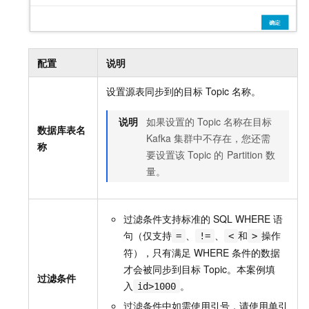
配置
说明
设置源表同步到的目标
Topic
名称。
说明
如果设置的
Topic
名称在目标
数据库表名
Kafka
集群中不存在，您还需
称
要设置该
Topic
的
Partition
数
量。
过滤条件支持标准的
SQL WHERE
语
句（仅支持
、
、
和
操作
=
!=
<
>
符），只有满足
WHERE
条件的数据
才会被同步到目标
Topic。本案例填
过滤条件
入
。
id>1000
过滤条件中如需使用引号，请使用单引