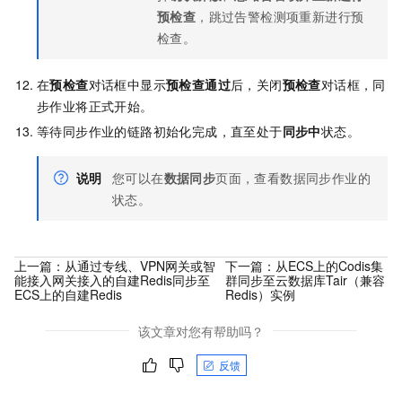
预检查
，跳过告警检测项重新进行预
检查。
在
预检查
对话框中显示
预检查通过
后，关闭
预检查
对话框，同
步作业将正式开始。
等待同步作业的链路初始化完成，直至处于
同步中
状态。
说明
您可以在
数据同步
页面，查看数据同步作业的
状态。
上一篇：
从通过专线、VPN网关或智
下一篇：
从ECS上的Codis集
能接入网关接入的自建Redis同步至
群同步至云数据库Tair（兼容
ECS上的自建Redis
Redis）实例
该文章对您有帮助吗？
反馈