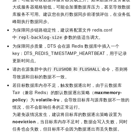
大或服务器规格较低，可能会加重数据库压力，甚至导致数据
库服务不可用。建议您在执行数据同步前谨慎评估，在业务低
峰期执行数据同步。
为保障同步链路稳定性，建议将配置文件
redis.conf
中
参数的值适当调大。
repl-backlog-size
为保障同步质量，DTS
会在源
Redis
数据库中插入一个
key：DTS_REDIS_TIMESTAMP_HEARTBEAT，用于记录
更新时间点。
请勿在源集群中执行
和
命令，否则将
FLUSHDB
FLUSHALL
导致源和目标的数据不一致。
若目标数据库内存不足，触发数据逐出时，由于
云数据库
Tair（兼容 Redis）
的默认数据逐出策略（
maxmemory-
policy
）为
volatile-lru
，会导致目标库与源库数据不一致的
情况，但不会影响任务的正常运行。
为避免该情况发生，建议将目标库的数据逐出策略设置为
noeviction
，当目标库内存不足时，数据会写入失败，同时
任务也会失败，但目标库不会因为数据逐出而丢失数据。