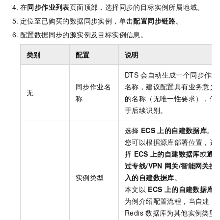
在
同步作业列表
页面顶部，选择同步的目标实例所属地域。
定位至已购买的数据同步实例，单击
配置同步链路
。
配置数据同步的源实例及目标实例信息。
类别
配置
说明
DTS
会自动生成一个同步作业
同步作业名
名称，建议配置具有业务意义
无
称
的名称（无唯一性要求），便
于后续识别。
选择
ECS
上的自建数据库
。
您可以根据源库部署位置，选
择
ECS
上的自建数据库
或
通
过专线/VPN
网关/智能网关接
实例类型
入的自建数据库
。
本文以
ECS
上的自建数据库
为例介绍配置流程，当自建
Redis
数据库为其他实例类型