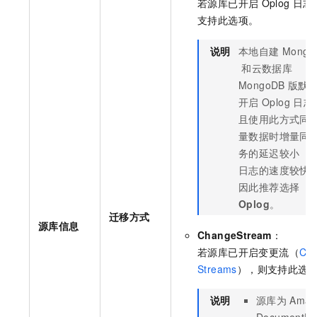
若源库已开启
Oplog
日志
支持此选项。
说明
本地自建
Mongo
和
云数据库
MongoDB
版
默
开启
Oplog
日志
且使用此方式同
量数据时增量同
务的延迟较小（
日志的速度较快
因此推荐选择
Oplog
。
迁移方式
源库信息
ChangeStream
：
若源库已开启变更流（
Ch
Streams
），则支持此选
说明
源库为
Amaz
DocumentD