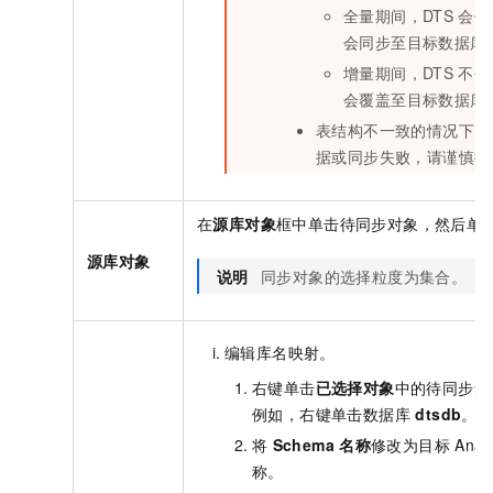
全量期间，DTS
会保
会同步至目标数据库
增量期间，DTS
不会
会覆盖至目标数据库
表结构不一致的情况下，
据或同步失败，请谨慎操
在
源库对象
框中单击待同步对象，然后单
源库对象
说明
同步对象的选择粒度为集合。
编辑库名映射。
右键单击
已选择对象
中的待同步集
例如，右键单击数据库
dtsdb
。
将
Schema
名称
修改为目标
Anal
称。