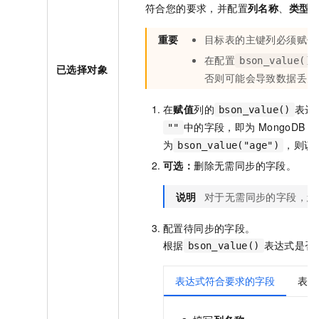
符合您的要求，并配置
列名称
、
类型
重要
目标表的主键列必须赋值
在配置
bson_value()
已选择对象
否则可能会导致数据丢失
在
赋值
列的
表达
bson_value()
中的字段，即为
MongoDB
中
""
为
，则该
bson_value("age")
可选：
删除无需同步的字段。
说明
对于无需同步的字段，您
配置待同步的字段。
根据
表达式是否
bson_value()
表达式符合要求的字段
表达