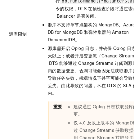
行
db.runCommand({"balancerStatu
令的权限，DTS
在预检查阶段将通过该命
Balancer
是否关闭。
源库不支持单节点架构的
MongoDB、Azure 
DB for MongoDB
和弹性集群的
Amazon
源库限制
DocumentDB。
源库需开启
Oplog
日志，并确保
Oplog
日志
天以上；或者开启变更流（Change Stream
DTS
能够通过
Change Streams
订阅到源库
内的数据变更。否则可能会因无法获取源库的
导致任务失败，极端情况下甚至可能会导致数
丢失。由此导致的问题，不在
DTS
的
SLA
保
内。
重要
建议通过
Oplog
日志获取源库的
更。
仅
4.0
及以上版本的
MongoDB
过
Change Streams
获取数据变
用
Change Streams
获取源库的