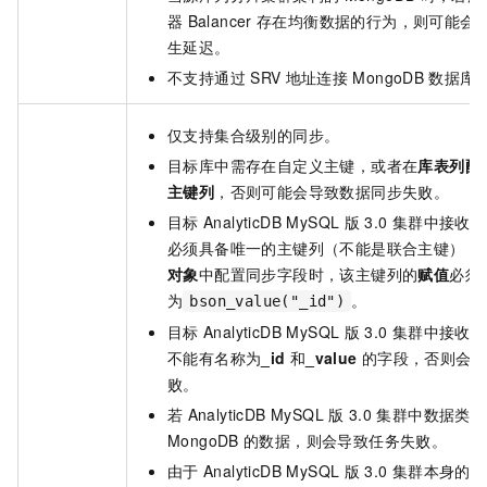
器
Balancer
存在均衡数据的行为，则可能会
生延迟。
不支持通过
SRV
地址连接
MongoDB
数据库
仅支持集合级别的同步。
目标库中需存在自定义主键，或者在
库表列配
主键列
，否则可能会导致数据同步失败。
目标
AnalyticDB MySQL
版
3.0
集群中接收数
必须具备唯一的主键列（不能是联合主键），
对象
中配置同步字段时，该主键列的
赋值
必须
为
。
bson_value("_id")
目标
AnalyticDB MySQL
版
3.0
集群中接收数
不能有名称为
_id
和
_value
的字段，否则会
败。
若
AnalyticDB MySQL
版
3.0
集群中数据类型
MongoDB
的数据，则会导致任务失败。
由于
AnalyticDB MySQL
版
3.0
集群本身的使