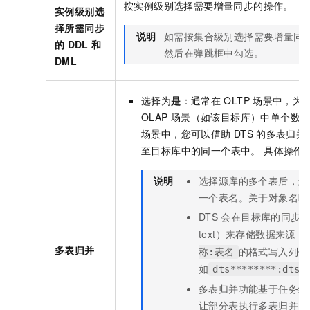
按实例级别选择需要增量同步的操作。
实例级别选
择所需同步
说明
如需按集合级别选择需要增量同
的
DDL
和
然后在弹跳框中勾选。
DML
选择为
是
：通常在
OLTP
场景中，为
OLAP
场景（如该目标库）中单个数
场景中，您可以借助
DTS
的多表归并
至目标库中的同一个表中。 具体操作
说明
选择源库的多个表后，您
一个表名。关于对象名映
DTS
会在目标库的同步
text）来存储数据来源
多表归并
的格式写入列值
称:表名
如
dts********:dtst
多表归并功能基于任务级
让部分表执行多表归并，