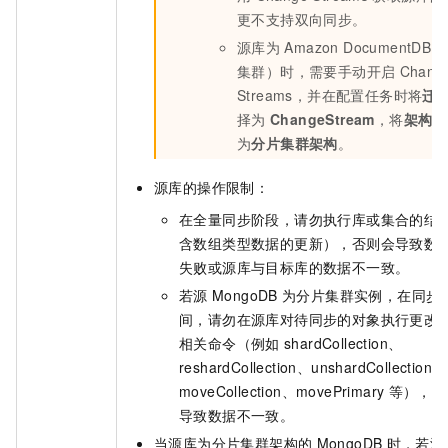
更不支持双向同步。
源库为
Amazon DocumentD
集群）时，需要手动开启
Chang
Streams，并在配置任务时将
迁
择为
ChangeStream
，将
架构类
为
分片集群架构
。
源库的操作限制：
在全量同步阶段，请勿执行库或集合的结
含数组类型数据的更新），否则会导致数
失败或源库与目标库的数据不一致。
若源
MongoDB
为分片集群实例，在同步
间，请勿在源库对待同步的对象执行更改
相关命令（例如
shardCollection、
reshardCollection、unshardCollection、
moveCollection、movePrimary
等），否
导致数据不一致。
当源库为分片集群架构的
MongoDB
时，若源