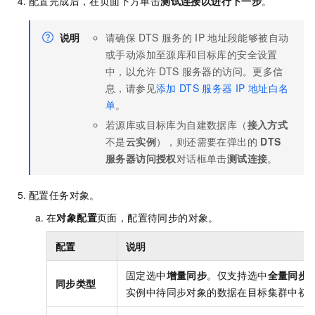
配置完成后，在页面下方单击
测试连接以进行下一步
。
说明
请确保
DTS
服务的
IP
地址段能够被自动
或手动添加至源库和目标库的安全设置
中，以允许
DTS
服务器的访问。更多信
息，请参见
添加
DTS
服务器
IP
地址白名
单
。
若源库或目标库为自建数据库（
接入方式
不是
云实例
），则还需要在弹出的
DTS
服务器访问授权
对话框单击
测试连接
。
配置任务对象。
在
对象配置
页面，配置待同步的对象。
配置
说明
固定选中
增量同步
。仅支持选中
全量同步
同步类型
实例中待同步对象的数据在目标集群中初