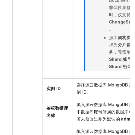
非弹性集群
时，仅支持
ChangeStr
。
源库
架构类
择为
分片集
构
，无需填
Shard
账号
Shard
密码
选择源
云数据库
MongoDB
版
实例
ID
例
ID。
填入源
云数据库
MongoDB
版
鉴权数据库
中数据库账号所属的数据库名
名称
若未修改过则为默认的
admin
填入源
云数据库
MongoDB
版