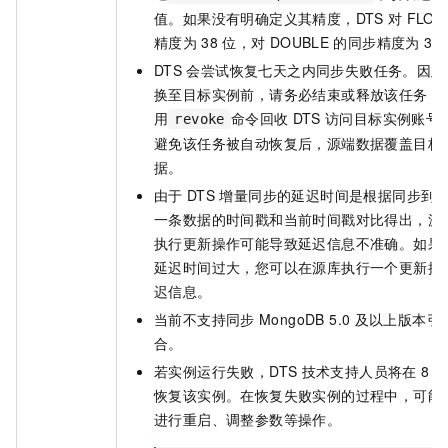
值。如果没有明确定义其精度，DTS
对
FLOA
精度为
38
位，对
DOUBLE
的同步精度为
30
DTS
会尝试恢复七天之内同步失败任务。因此
换至目标实例前，请务必结束或释放该任务，
用
命令回收
DTS
访问目标实例账号
revoke
避免该任务被自动恢复后，源端数据覆盖目标
据。
由于
DTS
增量同步的延迟时间是根据同步到
一条数据的时间戳和当前时间戳对比得出，源
执行更新操作可能导致延迟信息不准确。如果
延迟时间过大，您可以在源库执行一个更新操
迟信息。
当前不支持同步
MongoDB 5.0
及以上版本引
合。
若实例运行失败，DTS
技术支持人员将在
8
小
恢复该实例。在恢复失败实例的过程中，可能
进行重启、调整参数等操作。