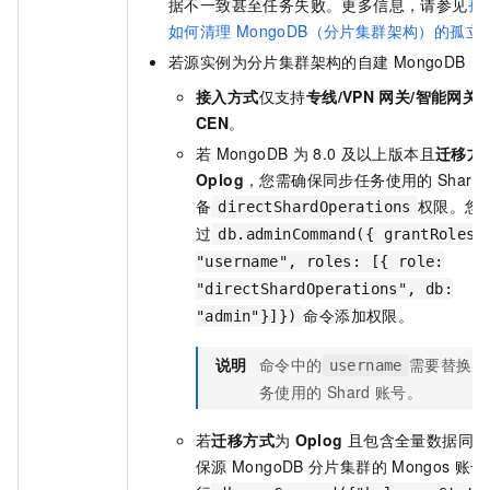
据不一致甚至任务失败。更多信息，请参见
孤
如何清理
MongoDB（分片集群架构）的孤立
若源实例为分片集群架构的自建
MongoDB：
接入方式
仅支持
专线/VPN
网关/智能网关
CEN
。
若
MongoDB
为
8.0
及以上版本且
迁移方
Oplog
，您需确保同步任务使用的
Shard
备
权限。您
directShardOperations
过
db.adminCommand({ grantRolesT
"username", roles: [{ role:
"directShardOperations", db:
命令添加权限。
"admin"}]})
说明
命令中的
需要替换为
username
务使用的
Shard
账号。
若
迁移方式
为
Oplog
且包含全量数据同步
保源
MongoDB
分片集群的
Mongos
账号