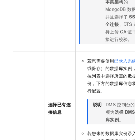
本集架构
的
MongoDB
数据
并且选择了
SSL
全连接
，DTS
还
持上传
CA
证书
接进行校验。
若您需要使用
已录入系统
或保存）的数据库实例，
拉列表中选择所需的数据
例，下方的数据库信息将
行配置。
选择已有连
说明
DMS
控制台的配
接信息
项为
选择
DMS
库实例
。
若您未将数据库实例录入