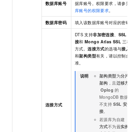
数据库账号
据库账号。权限要求，请参见
库账号的权限要求
。
数据库密码
填入该数据库账号对应的密码
DTS
支持
非加密连接
、
SSL
接
和
Mongo Atlas SSL
三种
方式。
连接方式
的选项与
接入
和
架构类型
有关，请以控制台
准。
说明
架构类型
为
分片
架构
，且
迁移方
Oplog
的
MongoDB
数据
不支持
SSL
安全
连接方式
接
。
若源库为自建（
方式
不为
云实例