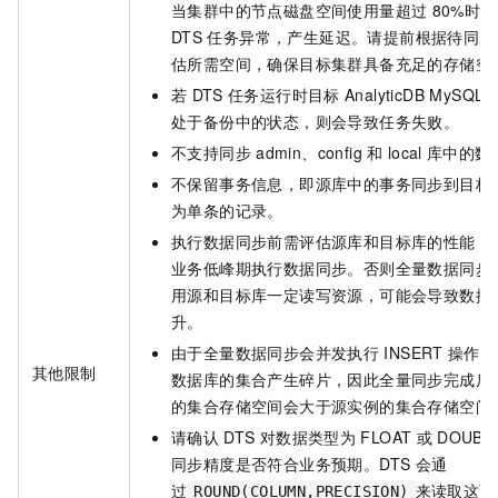
当集群中的节点磁盘空间使用量超过
80%时
DTS
任务异常，产生延迟。请提前根据待同步
估所需空间，确保目标集群具备充足的存储空
若
DTS
任务运行时目标
AnalyticDB MySQL
处于备份中的状态，则会导致任务失败。
不支持同步
admin、config
和
local
库中的数
不保留事务信息，即源库中的事务同步到目标
为单条的记录。
执行数据同步前需评估源库和目标库的性能，
业务低峰期执行数据同步。否则全量数据同步
用源和目标库一定读写资源，可能会导致数据
升。
由于全量数据同步会并发执行
INSERT
操作，
其他限制
数据库的集合产生碎片，因此全量同步完成后
的集合存储空间会大于源实例的集合存储空间
请确认
DTS
对数据类型为
FLOAT
或
DOUBL
同步精度是否符合业务预期。DTS
会通
过
来读取这两
ROUND(COLUMN,PRECISION)