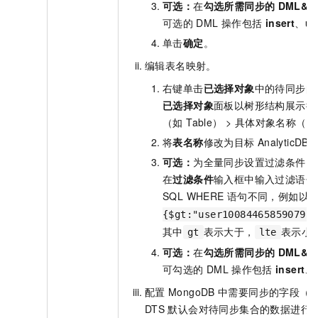
可选：
在
勾选所需同步的
DML&D
可选的
DML
操作包括
insert
、
up
单击
确定
。
编辑表名映射。
右键单击
已选择对象
中的待同步的
已选择对象
面板以树形结构展示待同
（如 Table） > 具体对象名称（如 
将
表名称
修改为目标
AnalyticDB
可选：
为全量同步设置过滤条件，
在
过滤条件
输入框中输入过滤语句
SQL WHERE
语句不同，例如以
{$gt:"user100844658590795*
其中
表示大于，
表示小
gt
lte
可选：
在
勾选所需同步的
DML&D
可勾选的
DML
操作包括
insert
、
配置
MongoDB
中需要同步的字段（Fi
DTS
默认会对待同步集合的数据进行