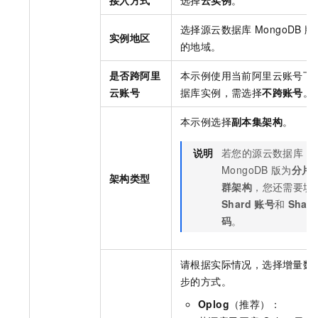
选择源
云数据库
MongoDB
版
实例地区
的地域。
是否跨阿里
本示例使用当前阿里云账号下
云账号
据库实例，需选择
不跨账号
。
本示例选择
副本集架构
。
说明
若您的源
云数据库
MongoDB
版
为
分片
架构类型
群架构
，您还需要填
Shard
账号
和
Shard
码
。
请根据实际情况，选择增量数
步的方式。
Oplog
（推荐）：