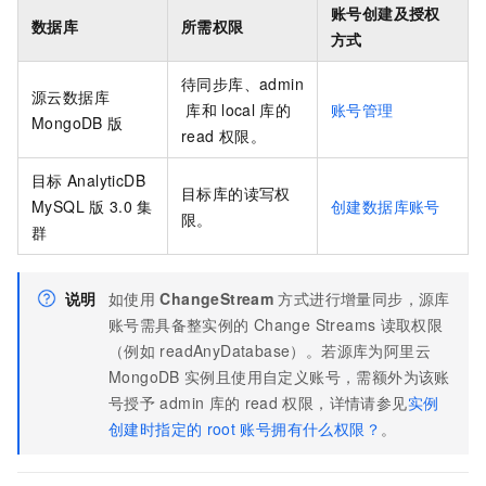
账号创建及授权
数据库
所需权限
方式
待同步库、admin
源
云数据库
库和
local
库的
账号管理
MongoDB
版
read
权限。
目标
AnalyticDB
目标库的读写权
MySQL
版
3.0
集
创建数据库账号
限。
群
说明
如使用
ChangeStream
方式进行增量同步，源库
账号需具备整实例的
Change Streams
读取权限
（例如
readAnyDatabase）。若源库为阿里云
MongoDB
实例且使用自定义账号，需额外为该账
号授予
admin
库的
read
权限，详情请参见
实例
创建时指定的
root
账号拥有什么权限？
。