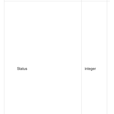
转
取
Status
integer