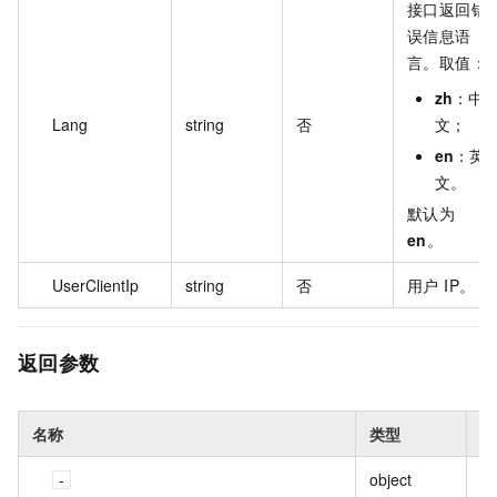
接口返回错
误信息语
言。取值：
zh
：中
Lang
string
否
文；
en
：英
文。
默认为
en
。
UserClientIp
string
否
用户 IP。
返回参数
名称
类型
描
object