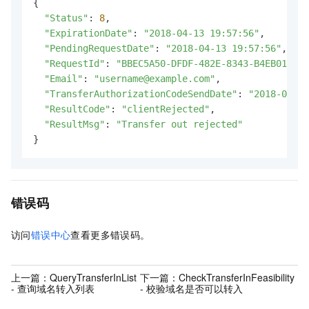
{

"Status"
: 
8
,

"ExpirationDate"
: 
"2018-04-13 19:57:56"
,

"PendingRequestDate"
: 
"2018-04-13 19:57:56"
,

"RequestId"
: 
"BBEC5A50-DFDF-482E-8343-B4EB0105E0
"Email"
: 
"username@example.com"
,

"TransferAuthorizationCodeSendDate"
: 
"2018-04-13
"ResultCode"
: 
"clientRejected"
,

"ResultMsg"
: 
"Transfer out rejected"
}
错误码
访问
错误中心
查看更多错误码。
上一篇：
QueryTransferInList
下一篇：
CheckTransferInFeasibility
- 查询域名转入列表
- 校验域名是否可以转入