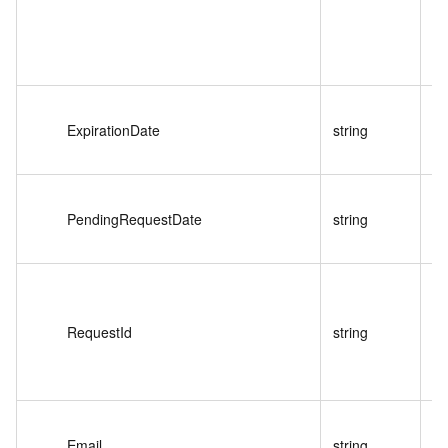
本
ExpirationDate
string
移
时
收
PendingRequestDate
string
转
间
唯
RequestId
string
别
转
Email
string