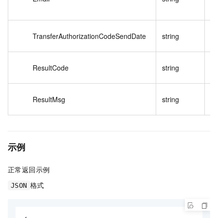
送
转
TransferAuthorizationCodeSendDate
string
取
转
ResultCode
string
因
转
ResultMsg
string
因
示例
正常返回示例
格式
JSON