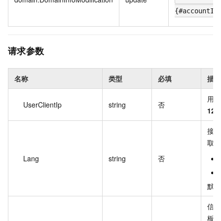
{#accountId
请求参数
名称
类型
必填
描述
用户
UserClientIp
string
否
127
接
取
Lang
string
否
默
信息
板