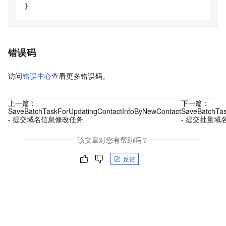
}
错误码
访问
错误中心
查看更多错误码。
上一篇：
下一篇：
SaveBatchTaskForUpdatingContactInfoByNewContact
SaveBatchTas
- 提交域名信息修改任务
- 提交批量域
该文章对您有帮助吗？
反馈