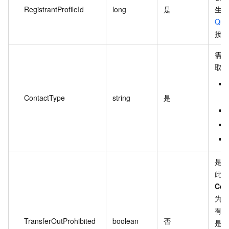
RegistrantProfileId
long
是
生
Quer
接
需
取
ContactType
string
是
是
此
Con
为
r
有
TransferOutProhibited
boolean
否
是否