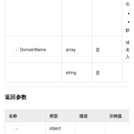
出
默
域
DomainName
array
是
名
入
string
是
返回参数
名称
类型
描述
示例值
object