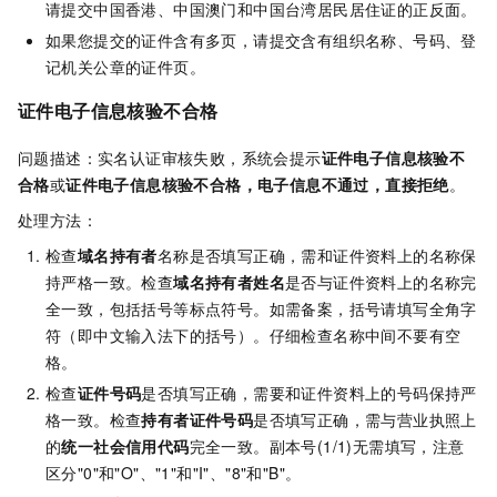
请提交中国香港、中国澳门和中国台湾居民居住证的正反面。
如果您提交的证件含有多页，请提交含有组织名称、号码、登
记机关公章的证件页。
证件电子信息核验不合格
问题描述：实名认证审核失败，系统会提示
证件电子信息核验不
合格
或
证件电子信息核验不合格，电子信息不通过，直接拒绝
。
处理方法：
检查
域名持有者
名称是否填写正确，需和证件资料上的名称保
持严格一致。检查
域名持有者姓名
是否与证件资料上的名称完
全一致，包括括号等标点符号。如需备案，括号请填写全角字
符（即中文输入法下的括号）。仔细检查名称中间不要有空
格。
检查
证件号码
是否填写正确，需要和证件资料上的号码保持严
格一致。检查
持有者证件号码
是否填写正确，需与营业执照上
的
统一社会信用代码
完全一致。副本号(1/1)无需填写，注意
区分"0"和"O"、"1"和"I"、"8"和"B"。