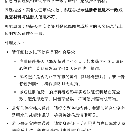
信息与管理机构查询结果不一致，证件信息核验不合格。
问题描述：实名认证审核失败，
系统会提示
注册者信息不一致
或
提交材料与注册人信息不符
。
可能原因：
您提交的实名资料是镜像图片或填写的实名信息与上
传的实名证件不一致。
处理方法：
请仔细核对以下信息是否符合要求：
注册证件是否已颁发超过
7~10
天，若未满
7~10
天请耐
心等待，直到颁发满
7~10
天后再进行操作。
实名照片是否为正常拍摄的原件（非镜像照片），或上传
彩色扫描件，确保清晰且无遮挡。
域名注册信息中的持有者名称与实名认证资料是否完全一
致，避免形近字、同音字错误，不可使用缩写或简写。
若复印件审核未通过，请提交彩色扫描件，并添加符合业务的
透明水印或标注说明，确保关键信息清晰可见。
若身份证审核未通过，请将身份证正反面照片与户口簿本人页
拼接后上传，并在证件类型中选择“身份证”。