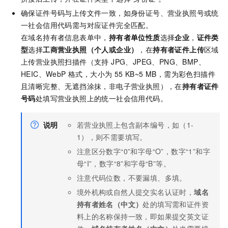
确保证件号码与上传文件一致，如身份证号、营业执照号
或统
一社会信用代码
需与对应证件完全匹配。
在域名持有者信息表单中，
持有者单位性质
选择
企业
，
证件类
型
选择
工商营业执照（个人或企业）
，在
持有者证件上传
区域
上传营业执照扫描件（支持 JPG、JPEG、PNG、BMP、
HEIC、WebP 格式，大小为 55 KB~5 MB，需为彩色扫描件
且清晰完整、无遮挡涂抹，非电子营业执照），在
持有者证件
号码
处填写营业执照上的统一社会信用代码。
说明
若营业执照上包含副本编号，如（1-
1），则不需要填写。
注意区分数字“0”和字母“O”，数字“1”和字
母“I”，数字“8”和字母“B”等。
注意代码位数，不要漏填、多填。
境外机构或自然人提交实名认证时，
域名
持有者姓名（中文）
处的填写需和证件资
料上的名称保持一致，即如果提交英文证