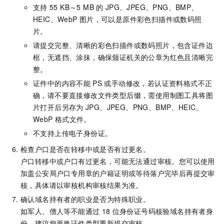
支持
55 KB～5 MB
的
JPG、JPEG、PNG、BMP、
HEIC、WebP
图片，可以是原件彩色扫描件或数码照
片。
请提交完整、清晰的彩色扫描件或数码照片，包含证件边
框，无遮挡、涂抹，确保颁证机关的公章为红色且清晰完
整。
证件中的内容不能
PS
或手动修改，若认证资料格式不正
确，请
不要直接修改文件类型后缀
，需使用制图工具将图
片打开后另存为
JPG、JPEG、PNG、BMP、HEIC、
WebP
格式文件。
不支持上传电子身份证。
检查户口是否在转移中或是否有过更名。
户口转移中或户口有过更名，可能无法通过审核。您可以使用
加盖公安局户口专用章的户籍证明或等待落户完毕后再提交审
核，具体请以审核机构审核结果为准。
确认域名持有者的职业是否为特殊职业。
如军人
、僧人
等不能通过
18
位身份证号码核验域名持有者身
份，建议您更换证件类型重新提交审核。