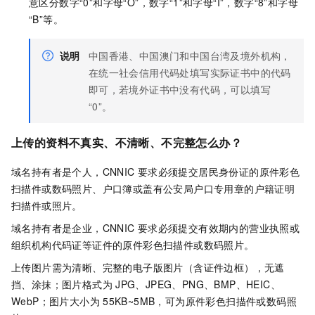
意区分数字“0”和字母“O”，数字“1”和字母“I”，数字“8”和字母
“B”等。
说明
中国香港、中国澳门和中国台湾及境外机构，
在统一社会信用代码处填写实际证书中的代码
即可，若境外证书中没有代码，可以填写
“0”。
上传的资料不真实、不清晰、不完整怎么办？
域名持有者是个人，CNNIC
要求必须提交居民身份证的原件彩色
扫描件或数码照片、户口簿或盖有公安局户口专用章的户籍证明
扫描件或照片。
域名持有者是企业，CNNIC
要求必须提交有效期内的营业执照或
组织机构代码证等证件的原件彩色扫描件或数码照片。
上传图片需为清晰、完整的电子版图片（含证件边框），无遮
挡、涂抹；图片格式为
JPG、JPEG、PNG、BMP、HEIC、
WebP；图片大小为
55KB~5MB，可为原件彩色扫描件或数码照