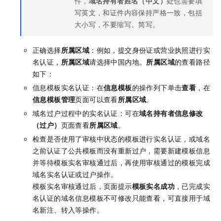
件，
域名持有者姓名（中文）
处也需要填
写英文，和证件内容保持严格一致，包括
大小写，不要缩写、简写。
正确选择
所属区域
：例如，提交身份证或营业执照进行实
名认证，
所属区域
请选择
中国内地
。
所属区域
的查看路径
如下：
信息模板实名认证：在
信息模板
的操作列下单击
查看
，在
信息模板管理
页面可以查看
所属区域
。
域名过户过程中的实名认证：可在
域名持有者信息修改
（过户）
页面查看
所属区域
。
检查是否使用了审核中状态的模板进行实名认证，或域名
之前认证了公共模板而没有重新过户，需要新建模板信息
并等待模板实名审核通过后，再使用审核通过的模板完成
域名实名认证或过户操作。
模板实名审核通过后，页面提示
模板实名成功
，已完成实
名认证的域名信息模板不可修改只能查看，可直接用于域
名新注、转入等操作。