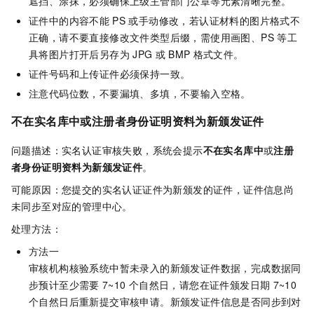
遮挡、涂抹，必须确保上级主管部门公章等元素清晰完整。
证件中的内容不能
PS
或手动修改，若认证材料的图片格式不
正确，请
不要直接修改文件类型后缀
，需使用画图、PS
等工
具将图片打开后另存为
JPG
或
BMP
格式文件。
证件号码和上传证件必须保持一致。
注意代码位数，不要漏填、多填，不要输入空格。
不在实名库中或注册者身份证明资料为新颁发证件
问题描述：实名认证审核失败，系统会提示
不在实名库中
或
注册
者身份证明资料为新颁发证件
。
可能原因：您提交的实名认证证件为新颁发的证件，证件信息尚
未同步至对应的管理中心。
处理方法：
方法一
审核机构核验系统中暂未录入的新颁发证件数据，完成数据同
步预计至少需要
7~10
个自然日，请您在证件颁发日期
7~10
个自然日后重新提交审核申请。新颁发证件信息是否同步到对