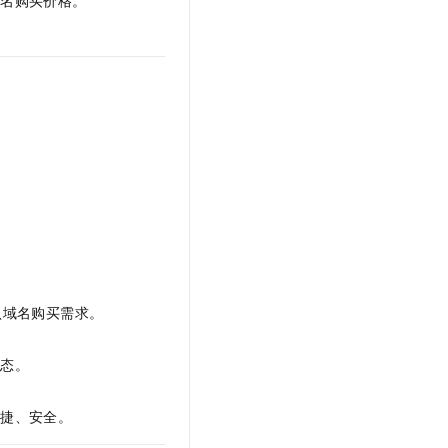
域名购买价格。
t.diy 一步搞定创意建站
构建大模型应用的安全防护体系
通过自然语言交互简化开发流程,全栈开发支持
通过阿里云安全产品对 AI 应用进行安全防护
认域名购买需求。
状态。
快捷、安全。