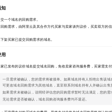
服务生态伙伴
视觉 Coding、空间感知、多模态思考等全面升级
1M上下文，专为长程任务能力而生
云工开物
企业应用
Night Plan 支持 Qwen 3.8-Max
AI 办公
NEW
须知
Red Hat
30+ 款产品免费体验
夜间 5 折，Qwen/Meoo/TokenPlan 客户专享
AI智能应用
科研合作
ERP
堂（旗舰版）
SUSE
提交一个域名的回购需求。
智能客服
AI 应用构建
大模型原生
CRM
2个月
自动承接线索
名回购需求，由阿里云及其合作方代买家与卖家谈判议价，买卖双方的
建站小程序
Qoder
大模型服务平台百炼-应用模版
OA 办公系统
HOT
NEW
面向真实软件
个人版上线、团队版降价；千问3.8-Max首发发尝鲜
丰富多元化的应用模版和解决方案
或下架买家已提交回购需求的域名。
力提升
财税管理
模板建站
万有无界
大模型服务平台百炼-智能体
400电话
定制建站
的模型效果
灵活可视化地构建企业级 Agent
费用
方案
广告营销
模板小程序
秒悟
人工智能平台 PAI
卖家已发布的议价域名提交域名回购，免收卖家咨询服务费，买家需支
定制小程序
云端极速 AI 
新一代 AI 视频生成模型，深度适配广告营销等场景
AI Native 的算法工程平台，一站式完成建模、训练、推理服务部署
APP 开发
一旦需求被确认，您的需求将被接单。如果域名持有人拒绝出售该域
可更改域名回购需求为其他域名，直至联系到域名持有人并确认出售
建站系统
如果需求未被确认，说明经评估您的回购需求暂时无法满足，您的需
无论需求是否被确认，域名回购咨询服务费均不退还。
AI 应用
10分钟微调：让0.6B模型媲美235B模型
多模态数据信
依托云原生高可用架构,实现Dify私有化部署
用1%尺寸在特定领域达到大模型90%以上效果