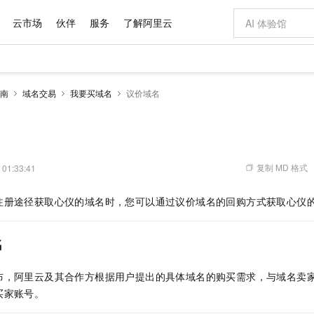
云市场
伙伴
服务
了解阿里云
AI 特惠
数据与 API
成为产品伙伴
企业增值服务
最佳实践
价格计算器
AI 场景体
基础软件
产品伙伴合
阿里云认证
市场活动
配置报价
大模型
南
域名交易
我要买域名
议价域名
自助选配和估算价格
步到位
域名与网站
智启 AI 普惠权益
产品生态集成认证中心
企业支持计划
云上春晚
Qwen Audio：打造专属 AI 语音助手
千问官方 MaaS 平台，为开发者和 Agent 而生，新用户赠送 1 亿 + tokens 额度
云服务器 EC
一句话生成原生
AI Coding
阿里云Maa
2026 阿里云
为企业打
数据集
Windows
大模型认证
模型
NEW
NEW
格式还原
值低价云产品抢先购
提供智能易用的域名与建站服务
至高享 1亿+免费 tokens，加速 Al 应用落地
Qwen-Audio-3.0-Realtime 端到端实时语音角色扮演
安全可靠、弹
输入一句话想法,
智能编程，一键
产品生态伙伴
专家技术服务
云上奥运之旅
弹性计算合作
阿里云中企出
手机三要素
宝塔 Linux
全部认证
价格优势
开源旗舰模型
对象存储 OSS
即刻拥有 DeepSeek-V4-Pro
阿里云 OPC 创新助力计划
云数据库 RD
一键部署幻兽
AI 电商营销
产品生态伙伴工作台
企业增值服务台
云栖战略参考
云存储合作计
云栖大会
身份实名认证
CentOS
训练营
推动算力普惠，释放技术红利
的大模型服务
最高返9万
真正可用的 1M 上下文,一次完成代码全链路开发
轻松解锁专属 DeepSeek-V4-Pro
至高百万元 Token 补贴，加速一人公司成长
稳定、安全、高性价比、高性能的云存储服务
一键购买专属
从图文生成到
复制 MD 格式
 01:33:41
云上的中国
数据库合作计
活动全景
短信
Docker
图片和
自进化智能体
人工智能平台 PAI
5 分钟轻松部署专属 QwenPaw
Token Plan 模型订阅计划
Qoder
高效搭建 AI
AI 广告创作
企业成长
大模型
NEW
HOT
信息公告
注册途径获取心仪的域名时，您可以通过议价域名的回购方式获取心仪
看见新力量
云网络合作计
OCR 文字识别
JAVA
级电脑
越聪明
证享300元代金券
一站式AI开发、训练和推理服务
Qwen3.8-Max 首发尝鲜，限时加量 10 倍，夜间低至2折
从聊天伙伴进化为能主动干活的本地数字员工
面向真实软件
图文、视频一
Kimi-K3
HappyHors
NEW
魔搭 Mode
loud
服务实践
官网公告
Kimi 最新旗舰模型，长程编程与推理利器
让文字生成流
金融模力时刻
Salesforce O
版
发票查验
全能环境
Qoder CN
Claude Code + GStack 打造工程团队
千问办公，限时限量积分加倍
云原生数据库 P
低代码高效构
AI 建站
NEW
作计划
名
计划
创新中心
魔搭 ModelSc
健康状态
让AI从“聊天伙伴”进化为能干活的“数字员工”
覆盖公网/内网、递归/权威、移动APP等全场景解析服务
安装技能 GStack，拥有专属 AI 工程团队
你的AI工作搭子，覆盖日常办公高频场景
基于千问大模型等，支持代码智能生成、研发智能问答
0 代码专业建
客户案例
天气预报查询
操作系统
Deepseek-v4-pro
HappyHors
态合作计划
布，阿里云及其合作方根据用户提出的具体域名的购买需求，与域名卖
态智能体模型
旗舰 MoE 大模型，百万上下文与顶尖推理能力
图生视频，流
Compute
同享
容器服务 Kubernetes 版 ACK
万小智 AI 建站低至 15元/月
云防火墙
AI 短剧/漫剧
快递物流查询
WordPress
成为服务伙
高校合作
买家账号。
式云数据仓库
点，立即开启云上创新
提供一站式管理容器应用的 K8s 服务
送.CN域名，送备案服务码
云原生的云上
AI助力短剧
GLM-5.2
Wan2.7-T
Ubuntu