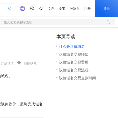
文档
备案
控制台
注册
登录
输入文档关键字查找
验
作计划
器
AI 活动
专业服务
服务伙伴合作计划
开发者社区
加入我们
服务平台百炼
阿里云 OPC 创新助力计划
本页导读
（1）
一站式生成采购清单，支持单品或批量购买
S
可编辑精美 PPT 文稿
S产品伙伴计划（繁花）
峰会
造的大模型服务与应用开发平台
轻量应用服务器
Agency Agents：拥有专属领域专家
AI 生产力先锋
Al MaaS 服务伙伴赋能合作
域名
博文
Careers
至高可申请百万元
什么是议价域名
性可伸缩的云计算服务
 轻松生成专业的 PPT
开启高性价比 AI 编程新体验
先锋实践拓展 AI 生产力的边界
快速构建应用程序和网站，即刻迈出上云第一步
多领域专家智能体,一键组建 AI 虚拟交付团队
Token 补贴，五大权
计划
海大会
伙伴信用分合作计划
商标
问答
社会招聘
议价域名交易须知
益加速 OPC 成功
S
帕鲁游戏服务器
数字证书管理服务（原SSL证书）
HappyHorse 打造一站式影视创作平台
飞天发布时刻
HOT
划
备案
电子书
校园招聘
议价域名交易费用
联机服务器，轻松开启游戏
视频创作，一键激活电商全链路生产力
全托管，含MySQL、PostgreSQL、SQL Server、MariaDB多引擎
实现全站HTTPS，呈现可信的WEB访问
所见，即是所愿
可视化编排打通从文字构思到成片全链路闭环
我的收藏
产品详情
更多支持
划
公司注册
镜像站
议价域名交易流程
视频生成
语音识别与合成
 智能体与工作流应用
短信服务
漫剧工坊：一站式动画创作平台
AI 实训营
的域名。
合作伙伴培训与认证
议价域名交易交割时间
划
上云迁移
的智能体编程平台
站生成，高效打造优质广告素材
通过阿里云百炼高效搭建AI应用,助力高效开发
快速生产连贯的高质量长漫剧
从基础到进阶，Agent 创客手把手教你
国内短信简单易用，安全可靠，秒级触达，全球覆盖200+国家和地区。
e-1.1-T2V
Qwen3-TTS-Flash
lScope
我要反馈
查询合作伙伴
畅细腻的高质量视频
离线语音合成大模型，多语言方言自适应，低延迟高稳定
n Alibaba Cloud ISV 合作
代维服务
olarDB
建企业门户网站
大数据开发治理平台 DataWorks
10 分钟搭建微信、支付宝小程序
创新加速
ope
登录合作伙伴管理后台
我要建议
站，无忧落地极速上线
以可视化方式快速构建移动和 PC 门户网站
100%兼容MySQL、PostgreSQL，兼容Oracle，支持集中和分布式
高效部署网站，快速应用到小程序
Data Agent 驱动的一站式 Data+AI 开发治理平台
e-1.1-I2V
Cosyvoice-V3-Flash
安全
家谈判议价，最终完成域名
畅自然，细节丰富
高表现力语音合成大模型，语音克隆听感自然
我要投诉
上云场景组合购
伴
边界网络安全防护产品
漫剧创作，剧本、分镜、视频高效生成
覆盖90%+业务场景，专享组合折扣价
2V
VPN
Fun-ASR