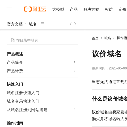
大模型
产品
解决方案
权益
定价
官方文档
域名
大模型
产品
解决方案
权益
定价
云市场
伙伴
服务
了解阿里云
精选产品
精选解决方案
普惠上云
产品定价
精选商城
成为销售伙伴
售前咨询
为什么选择阿里云
千问AI平台
域名
操作指
首页
了解云产品的定价详情
大模型服务平台百炼
睿译宝，AI翻译排版一
普惠上云 官方力荐
分销伙伴
在线服务
网站建设
什么是云计算
大
大模型服务与应用平台
上传文档即自动完成翻译和
云服务器38元/年起，超
议价域名
产品概述
咨询伙伴
多端小程序
技术领先
云上成本管理
售后服务
千问大模型
GLM-5.2：长任务时代
官方推荐返现计划
大模型
产品简介
大模型
精选产品
精选解决方案
Salesforce 国际版订阅
稳定可靠
管理和优化成本
多元化、高性能、安全可靠
推荐新用户得奖励，单订单
更新时间：
2025-05-09
销售伙伴合作计划
产品计费
自助服务
友盟天域
安全合规
人工智能与机器学习
AI
文本生成
无影云电脑
Hermes Agent，打造
云工开物
当您无法通过常规
无影生态合作计划
在线服务
快速入门
观测云
分析师报告
随时随地安全接入的云上超
自主进化，持久记忆，越用
高校专属算力普惠，学生认
计算
互联网应用开发
Qwen3.8-Max
HOT
Salesforce On Alibaba C
工单服务
域名注册快速入门
智能体时代全能旗舰模型
Tuya 物联网平台阿里云
研究报告与白皮书
云解析DNS
快速拥有专属 OpenClaw
Consulting Partner 合
什么是议价域
大数据
容器
域名交易快速入门
免费试用
短信专区
蓝凌 OA
Qwen3.7-Plus
AI 大模型销售与服务生
从域名注册到网站搭建
现代化应用
存储
天池大赛
议价域名由卖家发
能看、能想、能动手的多模
云原生大数据计算服务 Max
解决方案免费试用 新老
电子合同
购买并将域名转入
面向分析的企业级SaaS模
最高领取价值200元试用
安全
网络与CDN
操作指南
AI 算法大赛
Qwen3-VL-Plus
畅捷通