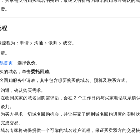
用：买家需支付购买域名的费用，最终支付价格为域名回购最终确认的
一个 AI 助手
即刻拥有 DeepSeek-R1 满血版
超强辅助，Bol
续费。
在企业官网、通讯软件中为客户提供 AI 客服
多种方案随心选，轻松解锁专属 DeepSeek
流程
程为：申请 > 沟通 > 谈判 > 成交。
申请。
易首页
，选择
议价
。
买的域名，单击
委托回购
。
名回购服务申请表，其中包含想要购买的域名、预算及联系方式。
家沟通，确认购买需求。
家在收到买家的域名回购需求后，会在
2
个工作日内与买家电话联系确
家谈判。
力为买方寻求一切域名回购机会，并让买家了解到域名回购进度的实时
，完成交易。
，域名专家将确保提供一个可靠的域名过户流程，保证买卖双方的交易