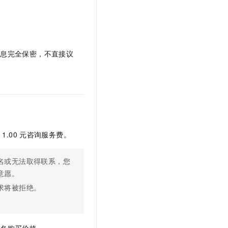
文戏情感细腻自然，动作戏激烈拳拳到肉，实现更强表演能力
支持中英文自由切换，具备更强的噪声鲁棒性
云聚AI 严选权益
SSL 证书
，一键激活高效办公新体验
精选AI产品，从模型到应用全链提效
堡垒机
AI 用量加速计划
应用
防火墙
、识别商机，让客服更高效、服务更出色。
新老同享，达量后返
信息完全保密，不直接议
千问办公
主机安全
NEW
的智能体编程平台
一站式AI生产力平台
AI 应用及服务市场
伶鹊
企业级人与Agent协作平台，接入和调度多个数字员工
智能客服平台，对话机器人、对话分析、智能外呼
AI 应用
大模型服务平台百炼 - 全妙
付
1.00
元咨询服务费。
大模型
应用创作平台
多模态内容创作工具，已接入 DeepSeek
自然语言处理
名或无法取得联系，您
数据标注
意愿。
求将被拒绝。
机器学习
息提取
与 AI 智能体进行实时音视频通话
从文本、图片、视频中提取结构化的属性信息
构建支持视频理解的 AI 音视频实时通话应用