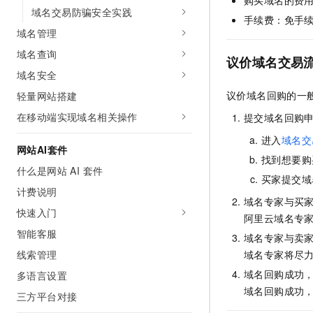
购买域名的费
10 分钟在聊天系统中增加
域名交易防骗安全实践
专有云
手续费：免手
域名管理
域名查询
议价域名交易
域名安全
议价域名回购的一般流
轻量网站搭建
在移动端实现域名相关操作
提交域名回购
进入
域名交
网站AI套件
找到想要购
什么是网站 AI 套件
买家提交域
计费说明
域名专家与买
快速入门
阿里云域名专
智能客服
域名专家与卖
域名专家将尽
线索管理
域名回购成功
多语言设置
域名回购成功
三方平台对接