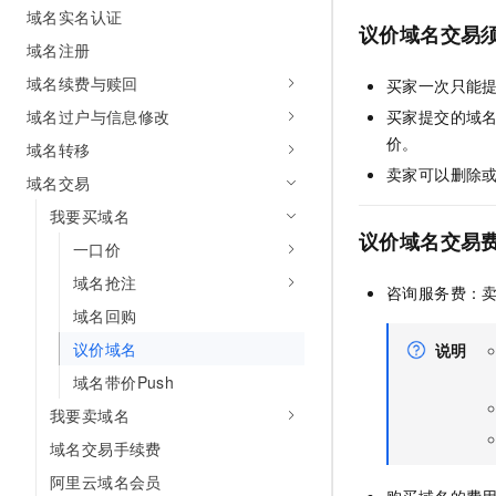
域名实名认证
AI 产品 免费试用
网络
安全
云开发大赛
议价域名交易
Tableau 订阅
1亿+ 大模型 tokens 和 
域名注册
可观测
入门学习赛
中间件
AI空中课堂在线直播课
域名续费与赎回
买家一次只能
140+云产品 免费试用
大模型服务
上云与迁云
产品新客免费试用，最长1
数据库
域名过户与信息修改
买家提交的域
生态解决方案
价。
千问AI平台-Token Plan
域名转移
企业出海
大模型ACA认证体验
大数据计算
卖家可以删除
助力企业全员 AI 认知与能
域名交易
行业生态解决方案
政企业务
媒体服务
千问AI平台-模型体验
我要买域名
开发者生态解决方案
在线体验全尺寸、多种模态
议价域名交易
一口价
企业服务与云通信
AI 开发和 AI 应用解决
Happy 系列大模型
域名抢注
咨询服务费：
域名与网站
域名回购
终端用户计算
议价域名
说明
域名带价Push
Serverless
大模型解决方案
我要卖域名
开发工具
快速部署 Dify，高效搭建 
域名交易手续费
迁移与运维管理
阿里云域名会员