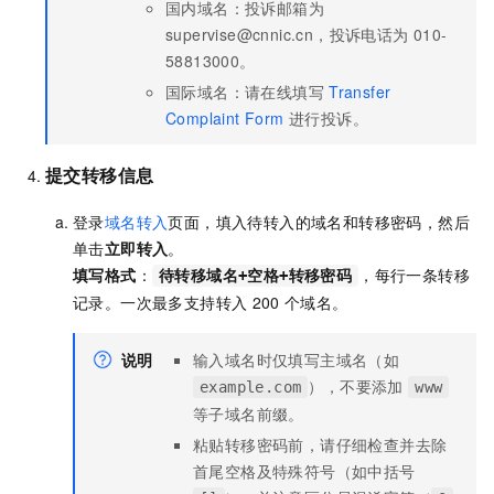
国内
域名：投诉邮箱为
supervise@cnnic.cn，投诉电话为
010-
58813000。
国际域名：请在线填写
Transfer
Complaint Form
进行投诉。
提交转移信息
登录
域名转入
页面，填入待转入的域名和转移密码，然后
单击
立即转入
。
填写格式
：
，每行一条转移
待转移域名+空格+转移密码
记录。一次最多支持转入
200
个域名。
说明
输入域名时仅填写主域名（如
），不要添加
example.com
www
等子域名前缀。
粘贴转移密码前，请仔细检查并去除
首尾空格及特殊符号（如中括号