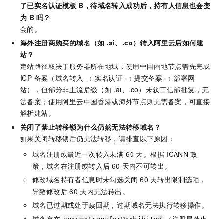
了已实名认证模板
B，待域名转入成功后，持有人信息也会变
为
B
吗？
会的。
海外注册商购买的域名（如 .ai、.co）转入阿里云后如何建
站？
建站路径取决于服务器所在地域：使用中国内地节点需先完成
ICP 备案（域名转入 → 实名认证 → 提交备案 → 部署网
站），但部分非主流后缀（如 .ai、.co）未获工信部批复，无
法备案；使用阿里云中国香港或海外节点则无需备案，可直接
解析建站。
关闭了禁止转移锁为什么仍然无法转移域名？
如果关闭转移锁后仍无法转移，请排查以下原因：
域名注册或最近一次转入未满
60
天。根据
ICANN
政
策，域名在注册或转入后
60
天内不可转出。
修改域名持有者信息时未勾选关闭
60
天转出限制选项，
导致修改后
60
天内无法转出。
域名已过期或处于赎回期，过期域名无法执行转移操作。
域名存在
（注册局禁止