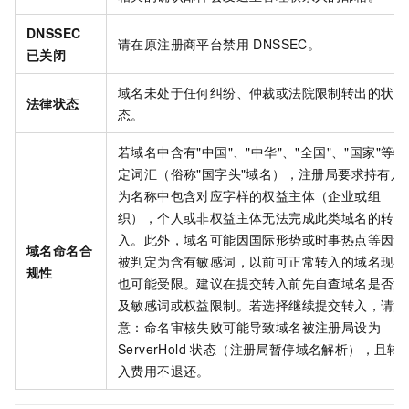
DNSSEC
请在原注册商平台禁用 DNSSEC。
已关闭
域名未处于任何纠纷、仲裁或法院限制转出的状
法律状态
态。
若域名中含有"中国"、"中华"、"全国"、"国家"等特
定词汇（俗称"国字头"域名），注册局要求持有人
为名称中包含对应字样的权益主体（企业或组
织），个人或非权益主体无法完成此类域名的转
入。此外，域名可能因国际形势或时事热点等因素
域名命名合
被判定为含有敏感词，以前可正常转入的域名现在
规性
也可能受限。建议在提交转入前先自查域名是否涉
及敏感词或权益限制。若选择继续提交转入，请注
意：命名审核失败可能导致域名被注册局设为
ServerHold 状态（注册局暂停域名解析），且转
入费用不退还。