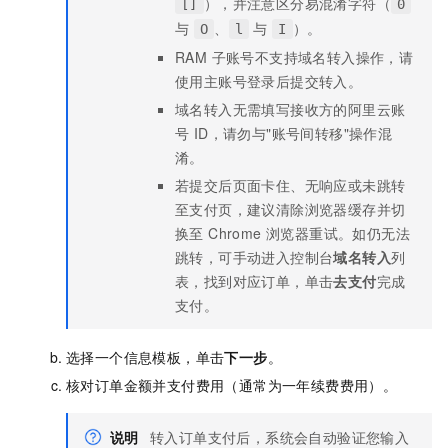
），并注意区分易混淆字符（
[]
0
与
、
与
）。
O
l
I
RAM 子账号不支持域名转入操作，请
使用主账号登录后提交转入。
域名转入无需填写接收方的阿里云账
号 ID，请勿与"账号间转移"操作混
淆。
若提交后页面卡住、无响应或未跳转
至支付页，建议清除浏览器缓存并切
换至 Chrome 浏览器重试。如仍无法
跳转，可手动进入控制台
域名转入
列
表，找到对应订单，单击
去支付
完成
支付。
选择一个信息模板，单击
下一步
。
核对订单金额并支付费用（通常为一年续费费用）。
说明
转入订单支付后，系统会自动验证您输入