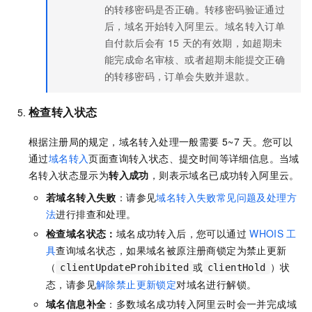
的转移密码是否正确。转移密码验证通过
后，域名开始转入阿里云。域名转入订单
自付款后会有
15
天的有效期，如超期未
能完成命名审核、或者超期未能提交正确
的转移密码，订单会失败并退款。
检查转入状态
根据注册局的规定，域名转入处理一般需要
5~7
天。您可以
通过
域名转入
页面查询转入状态、提交时间等详细信息。当域
名转入状态显示为
转入成功
，则表示域名已成功转入阿里云。
若域名转入失败
：请参见
域名转入失败常见问题及处理方
法
进行排查和处理。
检查域名状态：
域名成功转入后，您可以通过
WHOIS
工
具
查询域名状态，如果域名被原注册商锁定为禁止更新
（
或
）状
clientUpdateProhibited
clientHold
态，请参见
解除禁止更新锁定
对域名进行解锁。
域名信息补全
：多数域名成功转入阿里云时会一并完成域