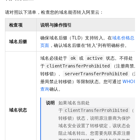
请对照以下清单，检查您的域名能否转入阿里云：
检查项
说明与操作指引
确保域名后缀（TLD）支持转入。在
域名价格总览
域名后缀
页面
，确认域名后缀在“转入”列有明确标价。
域名必须处于
或
状态。不得处
ok
active
于
（注册商禁止
clientTransferProhibited
转移锁）、
（注
serverTransferProhibited
册局禁止转移锁）等限制状态。您可通过
WHOIS
查询
确认。
说明
如果域名当前处
域名状态
于
（
clientTransferProhibited
转移锁）状态，说明原注册商为保护
域名安全设置了转移锁定，该状态会
阻止域名转出。您需要先联系原注册