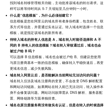
找到域名转移管理相关功能，主动批准该域名的转出请求。这
样可以将等待时间从
5-7
天缩短至几分钟到一小时。
什么是“信息模板”，为什么必须创建它？
信息模板是您在阿里云的域名所有者身份档案，包含姓名、联
系方式等信息
，并需通过实名认证
。转入域名时选择一个信息
模板，就是指定该域名的新所有者。
待转入域名的持有人信息是
A，域名转入时能否选择和
A
不
同的
B
持有人的信息模板？域名转入审核通过后，域名也会
被过户给
B
吗？
可以选择
B
信息模板，域名也会被过户给
B。但建议您使用
与原注册商基本一致的信息模板，确保转入平稳快速后，再变
更域名信息，减少失败风险。
域名转入阿里云后，是否能解决当前网站无法访问的问题？
域名转入仅涉及域名注册商的变更，不会改变
DNS
解析配置
和网站访问链路。如果网站在转入前已无法访问，转入操作本
身不会修复该问题。网站访问故障需从
DNS
解析、服务器配
置、网络链路等方面单独排查。
域名在原注册服务商没有做实名认证，但是在转入的时候选择