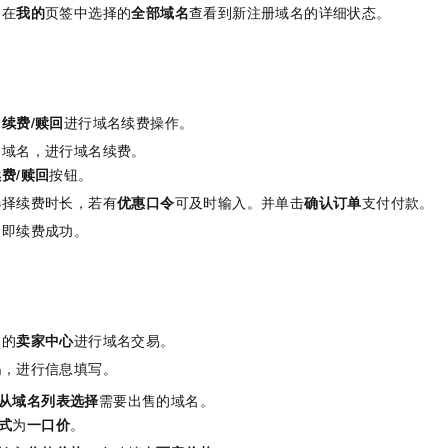
，在
我的
页签中选择的
全部域名
查看到新注册域名的详细状态。
。
中
续费/赎回
进行域名续费操作。
的域名，进行域名续费。
费/赎回
按钮。
选择续费时长，若有
优惠口令
可及时输入。并单击
确认订单
支付付款。
名即续费成功。
。
中的
卖家中心
进行域名交易。
易
，进行信息填写。
从域名列表选择
需要出售的域名。
式
为
一口价
。