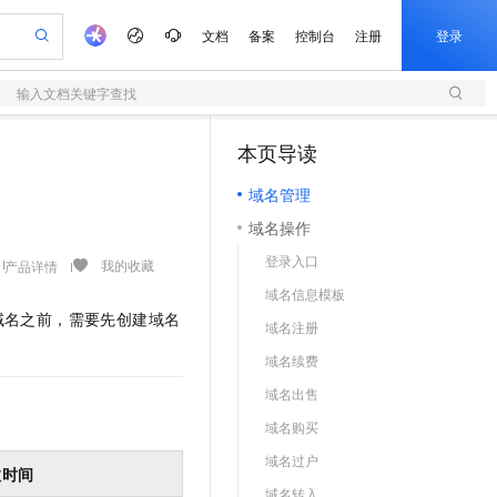
文档
备案
控制台
注册
登录
输入文档关键字查找
验
作计划
器
AI 活动
专业服务
服务伙伴合作计划
开发者社区
加入我们
服务平台百炼
阿里云 OPC 创新助力计划
本页导读
（1）
一站式生成采购清单，支持单品或批量购买
S
io：打造专属 AI 语音助手
S产品伙伴计划（繁花）
峰会
造的大模型服务与应用开发平台
轻量应用服务器
一句话生成原生可编辑精美 PPT 文稿
AI 生产力先锋
Al MaaS 服务伙伴赋能合作
域名
博文
Careers
至高可申请百万元
域名管理
性可伸缩的云计算服务
开启高性价比 AI 编程新体验
Qwen-Audio-3.0-Realtime 端到端实时语音角色扮演
输入一句话想法, 轻松生成专业的 PPT
先锋实践拓展 AI 生产力的边界
快速构建应用程序和网站，即刻迈出上云第一步
Token 补贴，五大权
计划
海大会
伙伴信用分合作计划
商标
问答
社会招聘
域名操作
益加速 OPC 成功
S
eek-V4-Pro
数字证书管理服务（原SSL证书）
一键部署幻兽帕鲁游戏服务器
飞天发布时刻
HOT
划
备案
电子书
校园招聘
登录入口
pSeek-V4-Pro
视频创作，一键激活电商全链路生产力
全托管，含MySQL、PostgreSQL、SQL Server、MariaDB多引擎
实现全站HTTPS，呈现可信的WEB访问
一键购买专属联机服务器，轻松开启游戏
所见，即是所愿
我的收藏
产品详情
更多支持
划
公司注册
镜像站
域名信息模板
视频生成
语音识别与合成
专属 QwenPaw
短信服务
漫剧工坊：一站式动画创作平台
AI 实训营
HOT
域名之前，需要先创建域名
合作伙伴培训与认证
域名注册
划
上云迁移
的智能体编程平台
站生成，高效打造优质广告素材
从聊天伙伴进化为能主动干活的本地数字员工
快速生产连贯的高质量长漫剧
从基础到进阶，Agent 创客手把手教你
国内短信简单易用，安全可靠，秒级触达，全球覆盖200+国家和地区。
e-1.1-T2V
Qwen3-TTS-Flash
lScope
我要反馈
查询合作伙伴
域名续费
畅细腻的高质量视频
离线语音合成大模型，多语言方言自适应，低延迟高稳定
n Alibaba Cloud ISV 合作
代维服务
olarDB
建企业门户网站
大数据开发治理平台 DataWorks
10 分钟搭建微信、支付宝小程序
域名出售
创新加速
ope
登录合作伙伴管理后台
我要建议
站，无忧落地极速上线
以可视化方式快速构建移动和 PC 门户网站
100%兼容MySQL、PostgreSQL，兼容Oracle，支持集中和分布式
高效部署网站，快速应用到小程序
Data Agent 驱动的一站式 Data+AI 开发治理平台
e-1.1-I2V
Cosyvoice-V3-Flash
域名购买
安全
畅自然，细节丰富
高表现力语音合成大模型，语音克隆听感自然
我要投诉
上云场景组合购
伴
域名过户
边界网络安全防护产品
漫剧创作，剧本、分镜、视频高效生成
覆盖90%+业务场景，专享组合折扣价
效时间
2V
VPN
Fun-ASR
域名转入