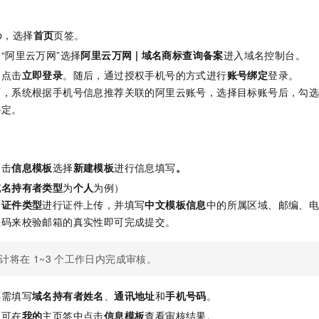
pp，选择
首页
页签。
“阿里云万网”选择
阿里云万网 | 域名商标查询备案
进入域名控制台。
，点击
立即登录
。随后，通过授权手机号的方式进行
账号绑定
登录。
面，系统根据手机号信息推荐关联的阿里云账号，选择目标账号后，勾
绑定。
点击
信息模板
选择
新建模板
进行信息填写
。
域名持有者类型
为
个人
为例）
择
证件类型
进行证件上传，并填写
中文模板信息
中的所属区域、邮编、
证码来校验邮箱的真实性即可完成提交。
计将在
1~3
个工作日内完成审核。
还需填写
域名持有者姓名
、
通讯地址
和
手机号码
。
：可在
我的
主页签中点击
信息模板
查看审核结果。