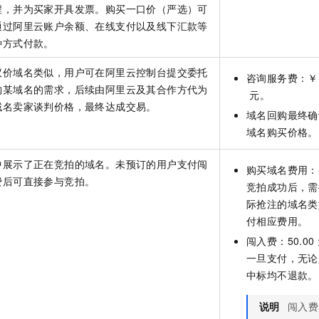
程，并为买家开具发票。购买一口价（严选）可
通过阿里云账户余额、在线支付以及线下汇款等
种方式付款。
议价域名类似，用户可在阿里云控制台提交委托
咨询服务费：￥1
购某域名的需求，后续由阿里云及其合作方代为
元。
域名卖家谈判价格，最终达成交易。
域名回购最终确
域名购买价格。
中展示了正在竞拍的域名。未预订的用户支付闯
购买域名费用：
费后可直接参与竞拍。
竞拍成功后，需
际抢注的域名类
付相应费用。
闯入费：50.00
一旦支付，无论
中标均不退款。
说明
闯入费