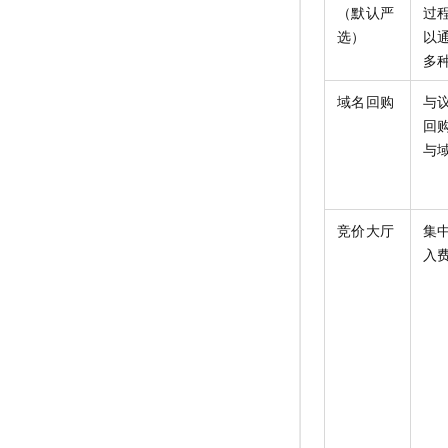
（默认严
过
选）
以
多
域名回购
与
回
与
竞价大厅
集
入