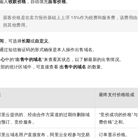
输入
收款价格
，自动填充
面客价格
。
面客价格是在卖方报价基础上上浮
15%作为税费和服务费，该费用
担其他费用。
间
，可选择
长期
或
自定义
。
通过短信验证码的形式确保是本人操作出售域名。
中心
中的“
出售中的域名
”来查看其状态，以了解最新的出售情况。
顶部的统计区域中，可直接查看
出售中的域名
的数量。
述
最终支付价格组成
阿里云提供的、经由合作方渠道的过期待删除域
“竞价成功的价格”与
的预订、竞价服务。
费价格”之和。
阿里云域名用户直接发布，阿里云全程参与交易
订单显示价格。