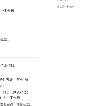
文戏情感细腻自然，动作戏激烈拳拳到肉，实现更强表演能力
支持中英文自由切换，具备更强的噪声鲁棒性
云聚AI 严选权益
SSL 证书
域名DNS修改
，一键激活高效办公新体验
精选AI产品，从模型到应用全链提效
个工作日。
堡垒机
AI 用量加速计划
应用
防火墙
、识别商机，让客服更高效、服务更出色。
新老同享，达量后返
千问办公
主机安全
NEW
的智能体编程平台
一站式AI生产力平台
刻生效。
AI 应用及服务市场
伶鹊
企业级人与Agent协作平台，接入和调度多个数字员工
智能客服平台，对话机器人、对话分析、智能外呼
AI 应用
大模型服务平台百炼 - 全妙
大模型
个工作日。
应用创作平台
多模态内容创作工具，已接入 DeepSeek
自然语言处理
抢注预定：至少
75
数据标注
天。
机器学习
一口价（默认严选）：
息提取
与 AI 智能体进行实时音视频通话
1~5
个工作日。
从文本、图片、视频中提取结构化的属性信息
构建支持视频理解的 AI 音视频实时通话应用
域名回购：即刻生效。