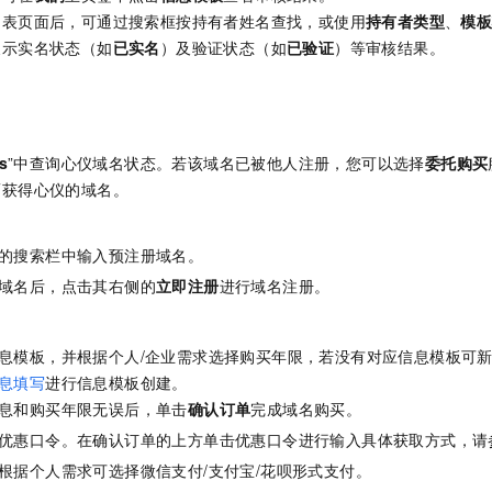
列表页面后，可通过搜索框按持有者姓名查找，或使用
持有者类型
、
模
展示实名状态（如
已实名
）及验证状态（如
已验证
）等审核结果。
。
s
”中查询心仪域名状态。若该域名已被他人注册，您可以选择
委托购买
而获得心仪的域名。
的搜索栏中输入预注册域名。
域名后，点击其右侧的
立即注册
进行域名注册。
。
息模板，并根据个人/企业需求选择购买年限，若没有对应信息模板可
息填写
进行信息模板创建。
息和购买年限无误后，单击
确认订单
完成域名购买。
优惠口令。在确认订单的上方单击优惠口令进行输入具体获取方式，请
根据个人需求可选择微信支付/支付宝/花呗形式支付。