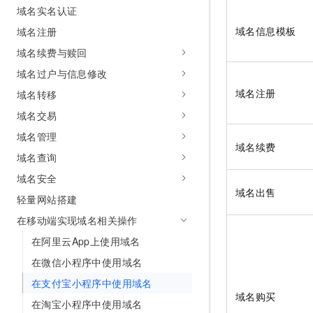
域名实名认证
AI 产品 免费试用
网络
安全
云开发大赛
Tableau 订阅
1亿+ 大模型 tokens 和 
域名信息模板
域名注册
可观测
入门学习赛
中间件
AI空中课堂在线直播课
域名续费与赎回
140+云产品 免费试用
大模型服务
上云与迁云
产品新客免费试用，最长1
数据库
域名过户与信息修改
生态解决方案
千问AI平台-Token Plan
域名注册
域名转移
企业出海
大模型ACA认证体验
大数据计算
助力企业全员 AI 认知与能
域名交易
行业生态解决方案
政企业务
媒体服务
千问AI平台-模型体验
域名管理
开发者生态解决方案
域名续费
在线体验全尺寸、多种模态
域名查询
企业服务与云通信
AI 开发和 AI 应用解决
Happy 系列大模型
域名安全
域名与网站
域名出售
轻量网站搭建
终端用户计算
在移动端实现域名相关操作
在阿里云App上使用域名
Serverless
大模型解决方案
在微信小程序中使用域名
开发工具
快速部署 Dify，高效搭建 
在支付宝小程序中使用域名
域名购买
迁移与运维管理
在淘宝小程序中使用域名