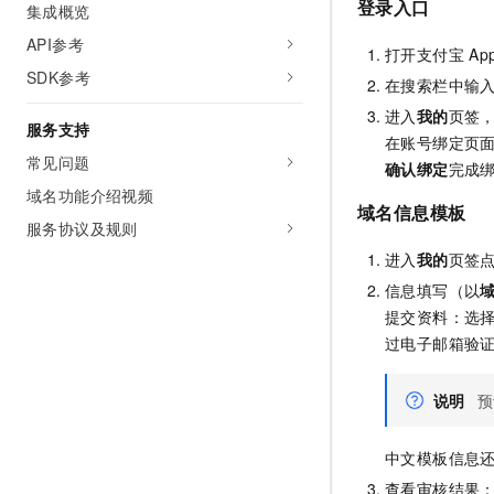
登录入口
集成概览
API参考
打开支付宝
A
SDK参考
在搜索栏中输入
进入
我的
页签
服务支持
在账号绑定页
常见问题
确认绑定
完成
域名功能介绍视频
域名信息模板
服务协议及规则
进入
我的
页签
信息填写（以
提交资料：选
过电子邮箱验
说明
预
中文模板信息
查看审核结果