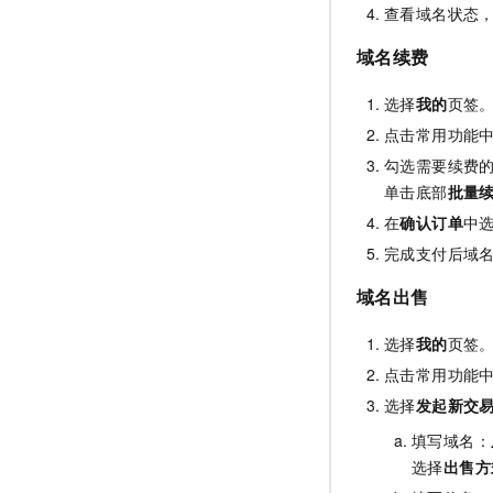
查看域名状态
域名续费
选择
我的
页签
点击常用功能
勾选需要续费
单击底部
批量续
在
确认订单
中
完成支付后域
域名出售
选择
我的
页签
点击常用功能
选择
发起新交
填写域名：
选择
出售方