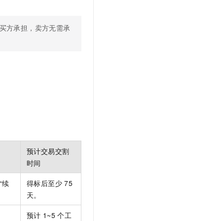
由买方承担，卖方无需承
预计交易交割
时间
“续
得标后至少
75
天。
预计
1~5
个工