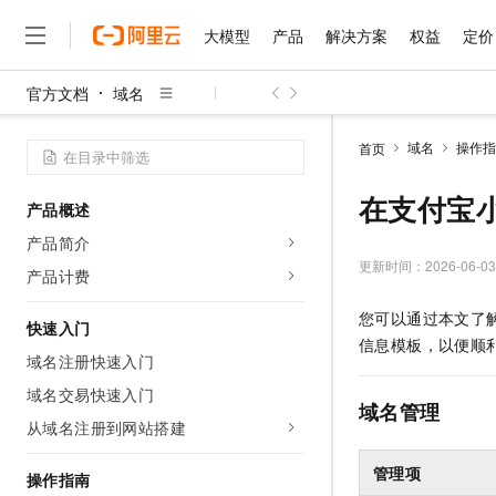
大模型
产品
解决方案
权益
定价
官方文档
域名
大模型
产品
解决方案
权益
定价
云市场
伙伴
服务
了解阿里云
精选产品
精选解决方案
普惠上云
产品定价
精选商城
成为销售伙伴
售前咨询
为什么选择阿里云
千问AI平台
域名
操作指
首页
了解云产品的定价详情
大模型服务平台百炼
千问办公，解锁你的工作
普惠上云 官方力荐
分销伙伴
在线服务
网站建设
什么是云计算
大
大模型服务与应用平台
企业级Agent产品，直接
云服务器38元/年起，超
在支付宝
产品概述
咨询伙伴
多端小程序
技术领先
云上成本管理
售后服务
千问大模型
Agency Agents：拥
官方推荐返现计划
大模型
产品简介
大模型
精选产品
精选解决方案
Salesforce 国际版订阅
稳定可靠
管理和优化成本
多元化、高性能、安全可靠
推荐新用户得奖励，单订单
更新时间：
2026-06-03
销售伙伴合作计划
产品计费
自助服务
友盟天域
安全合规
人工智能与机器学习
AI
文本生成
无影云电脑
HappyHorse 打造一
云工开物
您可以通过本文了
无影生态合作计划
在线服务
快速入门
观测云
分析师报告
随时随地安全接入的云上超
高校专属算力普惠，学生认
计算
互联网应用开发
Qwen3.8-Max
信息模板，以便顺
HOT
Salesforce On Alibaba C
工单服务
域名注册快速入门
智能体时代全能旗舰模型
Tuya 物联网平台阿里云
研究报告与白皮书
云解析DNS
快速拥有专属 OpenClaw
Consulting Partner 合
大数据
容器
域名交易快速入门
免费试用
短信专区
域名管理
蓝凌 OA
Qwen3.7-Plus
AI 大模型销售与服务生
从域名注册到网站搭建
现代化应用
存储
天池大赛
能看、能想、能动手的多模
云原生大数据计算服务 Max
解决方案免费试用 新老
电子合同
面向分析的企业级SaaS模
最高领取价值200元试用
安全
管理项
网络与CDN
操作指南
AI 算法大赛
Qwen3-VL-Plus
畅捷通