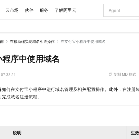
云市场
伙伴
服务
了解阿里云
AI 特惠
数据与 API
成为产品伙伴
企业增值服务
最佳实践
价格计算器
AI 场景体
基础软件
产品伙伴合
阿里云认证
市场活动
配置报价
大模型
南
在移动端实现域名相关操作
在支付宝小程序中使用域名
自助选配和估算价格
新方式
域名与网站
睿译宝，AI翻译排版一步到位
智启 AI 普惠权益
产品生态集成认证中心
企业支持计划
云上春晚
千问官方 MaaS 平台，为开发者和 Agent 而生，新用户赠送 1 亿 + tokens 额度
云服务器 EC
Qwen Aud
AI Coding
阿里云Maa
2026 阿里云
为企业打
数据集
Windows
大模型认证
模型
NEW
NEW
交付可用成果
值低价云产品抢先购
提供智能易用的域名与建站服务
上传文档即自动完成翻译和格式还原
至高享 1亿+免费 tokens，加速 Al 应用落地
安全可靠、弹
智能编程，一键
小程序中使用域名
产品生态伙伴
专家技术服务
云上奥运之旅
弹性计算合作
阿里云中企出
手机三要素
宝塔 Linux
全部认证
价格优势
有专属领域专家
对象存储 OSS
GLM-5.2：长任务时代开源旗舰模型
阿里云 OPC 创新助力计划
云数据库 RD
即刻拥有 DeepS
AI 电商营销
产品生态伙伴工作台
企业增值服务台
云栖战略参考
云存储合作计
云栖大会
身份实名认证
CentOS
训练营
推动算力普惠，释放技术红利
的大模型服务
最高返9万
多领域专家智能体,一键组建 AI 虚拟交付团队
至高百万元 Token 补贴，加速一人公司成长
稳定、安全、高性价比、高性能的云存储服务
真正可用的 1M 上下文,一次完成代码全链路开发
轻松解锁专属 Dee
从图文生成到
复制 MD 格式
 07:33:21
云上的中国
数据库合作计
活动全景
短信
Docker
图片和
站式影视创作平台
人工智能平台 PAI
Hermes Agent，打造自进化智能体
Token Plan 模型订阅计划
Qoder
5 分钟轻松部署
AI 广告创作
企业成长
大模型
NEW
信息公告
解如何在支付宝小程序中进行域名管理及相关配置操作。此外，在注册
看见新力量
云网络合作计
OCR 文字识别
JAVA
级电脑
证享300元代金券
可视化编排打通从文字构思到成片全链路闭环
一站式AI开发、训练和推理服务
自主进化，持久记忆，越用越聪明
Qwen3.8-Max 首发尝鲜，限时加量 10 倍，夜间低至2折
面向真实软件
图文、视频一
Kimi-K3
HappyHors
利完成域名注册流程。
NEW
魔搭 Mode
loud
服务实践
官网公告
Kimi 最新旗舰模型，长程编程与推理利器
让文字生成流
金融模力时刻
Salesforce O
版
发票查验
全能环境
Qoder CN
Claude Code + GStack 打造工程团队
千问办公，限时限量积分加倍
云原生数据库 P
低代码高效构
AI 建站
NEW
作计划
计划
创新中心
魔搭 ModelSc
健康状态
让AI从“聊天伙伴”进化为能干活的“数字员工”
覆盖公网/内网、递归/权威、移动APP等全场景解析服务
安装技能 GStack，拥有专属 AI 工程团队
你的AI工作搭子，覆盖日常办公高频场景
基于千问大模型等，支持代码智能生成、研发智能问答
0 代码专业建
客户案例
天气预报查询
操作系统
Deepseek-v4-pro
HappyHors
态合作计划
态智能体模型
旗舰 MoE 大模型，百万上下文与顶尖推理能力
图生视频，流
Compute
同享
容器服务 Kubernetes 版 ACK
万小智 AI 建站低至 15元/月
云防火墙
AI 短剧/漫剧
快递物流查询
WordPress
成为服务伙
高校合作
式云数据仓库
点，立即开启云上创新
提供一站式管理容器应用的 K8s 服务
送.CN域名，送备案服务码
云原生的云上
AI助力短剧
说明
生
GLM-5.2
Wan2.7-T
Ubuntu