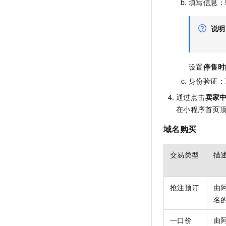
填写信息：
说明
设置
停售时
身份验证：
通过点击
卖家
在小程序首页
域名购买
交易类型
描
抢注预订
由
名
一口价
由