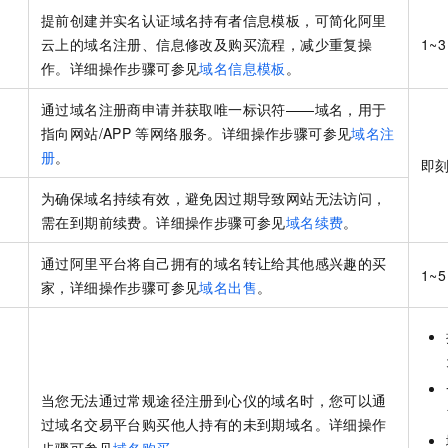
服务生态伙伴
视觉 Coding、空间感知、多模态思考等全面升级
1M上下文，专为长程任务能力而生
云工开物
企业应用
Night Plan 支持 Qwen 3.8-Max
AI 办公
NEW
提前创建并实名认证域名持有者信息模板，可简化阿里
Red Hat
30+ 款产品免费体验
夜间 5 折，Qwen/Meoo/TokenPlan 客户专享
AI智能应用
云上的域名注册、信息修改及购买流程，减少重复操
1~3
科研合作
ERP
堂（旗舰版）
SUSE
作。详细操作步骤可参见
域名信息模板
。
智能客服
AI 应用构建
大模型原生
CRM
2个月
自动承接线索
通过域名注册商申请并获取唯一标识符——域名，用于
建站小程序
Qoder
大模型服务平台百炼-应用模版
OA 办公系统
HOT
NEW
指向网站/APP
等网络服务。详细操作步骤可参见
域名注
面向真实软件
个人版上线、团队版降价；千问3.8-Max首发发尝鲜
丰富多元化的应用模版和解决方案
册
。
力提升
即
财税管理
模板建站
万有无界
大模型服务平台百炼-智能体
为确保域名持续有效，避免因过期导致网站无法访问，
400电话
定制建站
的模型效果
灵活可视化地构建企业级 Agent
需在到期前续费。详细操作步骤可参见
域名续费
。
方案
广告营销
模板小程序
秒悟
人工智能平台 PAI
通过阿里平台将自己拥有的域名转让给其他感兴趣的买
定制小程序
1~5
云端极速 AI 
新一代 AI 视频生成模型，深度适配广告营销等场景
AI Native 的算法工程平台，一站式完成建模、训练、推理服务部署
家，详细操作步骤可参见
域名出售
。
APP 开发
建站系统
AI 应用
10分钟微调：让0.6B模型媲美235B模型
多模态数据信
当您无法通过常规途径注册到心仪的域名时，您可以通
依托云原生高可用架构,实现Dify私有化部署
用1%尺寸在特定领域达到大模型90%以上效果
过域名交易平台购买他人持有的未到期域名。详细操作