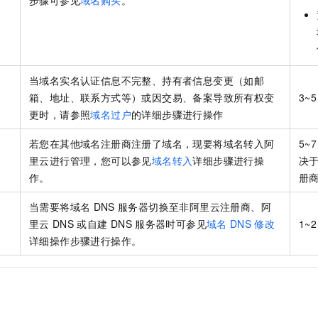
步骤可参见
域名购买
。
一个 AI 助手
即刻拥有 DeepSeek-R1 满血版
超强辅助，Bol
在企业官网、通讯软件中为客户提供 AI 客服
多种方案随心选，轻松解锁专属 DeepSeek
当域名实名认证信息不完整、持有者信息变更（如邮
箱、地址、联系方式等）或因交易、备案导致所有权变
3~5
更时，请参照
域名过户
的详细步骤进行操作
若您在其他域名注册商注册了域名，现要将域名转入阿
5~7
里云进行管理，您可以参见
域名转入
详细步骤进行操
决
作。
册
当需要将域名
DNS
服务器切换至非阿里云注册商、阿
里云
DNS
或自建
DNS
服务器时可参见
域名
DNS
修改
1~2
详细操作步骤进行操作。