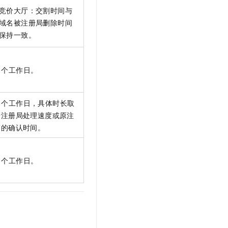
t.diy 一步搞定创意建站
构建大模型应用的安全防护体系
竞价大厅：交割时间与
通过自然语言交互简化开发流程,全栈开发支持
通过阿里云安全产品对 AI 应用进行安全防护
域名被注册局删除时间
保持一致。
个工作日。
个工作日，具体时长取
于注册局处理速度或原注
商的确认时间。
个工作日。