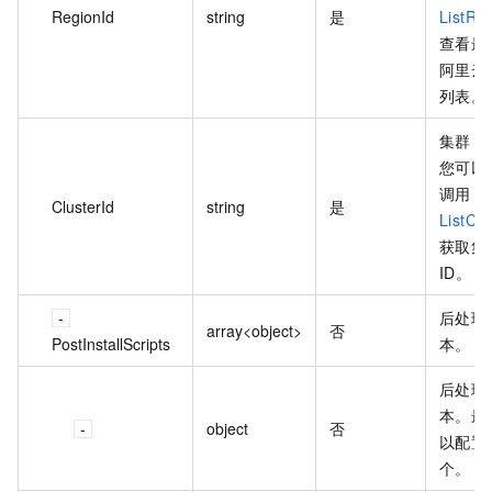
RegionId
string
是
ListRe
查看最
阿里云
列表。
集群 I
您可以
调用
ClusterId
string
是
ListClu
获取集
ID。
后处理
array<object>
否
PostInstallScripts
本。
后处理
本。最
object
否
以配置 
个。