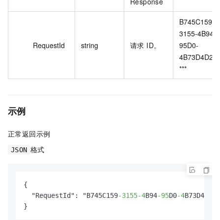
Response
B745C159-
3155-4B94-
RequestId
string
请求 ID。
95D0-
4B73D4D2*
***
示例
正常返回示例
格式
JSON
{

  "RequestId": "B745C159
-3155
-4
B94
-95
D0
-4
B73D4D2**
}