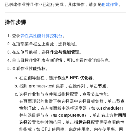
已创建作业并且作业已运行完成，具体操作，请参见
创建作业
。
操作步骤
登录
弹性高性能计算控制台
。
在顶部菜单栏左上角处，选择地域。
在左侧导航栏，选择
作业与性能管理
。
单击目标作业列表右侧
详情
，可以查看作业详细信息。
查看作业性能指标。
在左侧导航栏，选择
作业
E-HPC
优化器
。
找到
gromacs-test
集群，在操作列，单击
节点
。
选择作业和节点并完成指标配置，查看节点性能。
在页面顶部的集群下拉选择器中选择目标集群，单击
节点
性能
Tab，在左侧面板中选择调度器（如
6.scheduler
）
并勾选目标节点（如
compute000
），单击右上方
时间段
选择
设置监控时间范围，单击
指标选择
配置需要查看的性
能指标（如 CPU 使用率、磁盘使用率、内存使用率、网