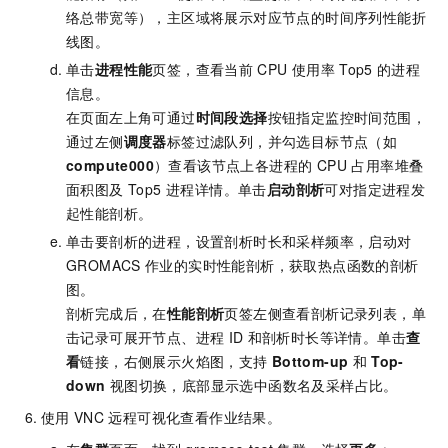
络总带宽等），主区域将展示对应节点的时间序列性能折
线图。
单击
进程性能
页签，查看当前
CPU
使用率
Top5
的进程
信息。
在页面左上角可通过
时间段选择
按钮指定监控时间范围，
通过左侧
调度器
标签过滤队列，并勾选目标节点（如
compute000
）查看该节点上各进程的 CPU 占用率堆叠
面积图及 Top5 进程详情。单击
启动剖析
可对指定进程发
起性能剖析。
单击要剖析的进程，设置剖析时长和采样频率，启动对
GROMACS
作业的实时性能剖析，获取热点函数的剖析
图。
剖析完成后，在
性能剖析
页签左侧查看剖析记录列表，单
击记录可展开节点、进程
ID
和剖析时长等详情。单击
查
看
链接，右侧展示火焰图，支持
Bottom-up
和
Top-
down
视图切换，底部显示选中函数名及采样占比。
使用
VNC
远程可视化查看作业结果。