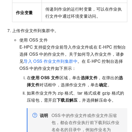
传递到作业的运行时变量，可以在作业执
作业变量
行文件中通过环境变量访问。
上传作业文件到集群中。
使用
OSS
文件
E-HPC
支持提交作业前导入作业文件或在
E-HPC
控制台
选择
OSS
中的作业文件。关于如何导入作业文件，请参
见
导入
OSS
作业文件到集群中
。在
E-HPC
控制台选择
OSS
中的作业文件如下所示：
在
使用
OSS
文件
区域，单击
选择文件
，在弹出的
选
择文件
对话框中，选择作业文件，单击
确定
。
如果作业文件为
zip
格式、tar
格式或者
gzip
格式的
压缩包，需开启
下载后解压
，并选择解压命令。
说明
OSS
中的作业文件或作业文件压缩
包，都会在作业执行前下载到以作业
名命名的目录中，例如作业名为