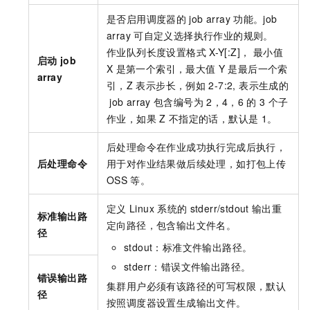
是否启用调度器的
job array
功能。job
array
可自定义选择执行作业的规则。
作业队列长度设置格式
X-Y[:Z]， 最小值
启动
job
X
是第一个索引，最大值
Y
是最后一个索
array
引，Z
表示步长，例如
2-7:2, 表示生成的
job array
包含编号为
2，4，6
的
3
个子
作业，如果
Z
不指定的话，默认是
1。
后处理命令在作业成功执行完成后执行，
后处理命令
用于对作业结果做后续处理，如打包上传
OSS
等。
定义
Linux
系统的
stderr/stdout
输出重
标准输出路
定向路径，包含输出文件名。
径
stdout：标准文件输出路径。
stderr：错误文件输出路径。
错误输出路
集群用户必须有该路径的可写权限，默认
径
按照调度器设置生成输出文件。