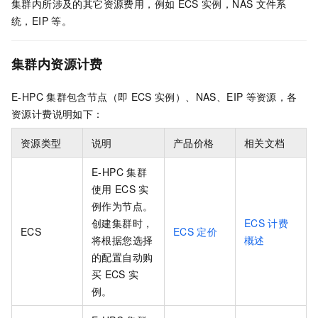
集群内所涉及的其它资源费用，例如
ECS
实例，NAS
文件系
统，EIP
等。
集群内资源计费
E-HPC
集群包含节点（即
ECS
实例）、NAS、EIP
等资源，各
资源计费说明如下：
资源类型
说明
产品价格
相关文档
E-HPC
集群
使用
ECS
实
例作为节点。
创建集群时，
ECS
计费
ECS
ECS
定价
将根据您选择
概述
的配置自动购
买
ECS
实
例。