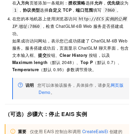
在
入方向
页签添加一条规则：
授权策略
选择
允许
，
优先级
设为
，
协议类型
选择
自定义 TCP
，
端口范围
填写
。
1
7860
在您的本地机器上使用浏览器访问
http://
ECS
实例的公网
，检查
ChatGLM-6B Web
服务是否搭建成
IP
地址
:7860
功。
如果成功访问网站，表示您已成功搭建了
ChatGLM-6B Web
服务。服务搭建成功后，页面显示 ChatGLM 聊天界面，包含
文本输入框、
提交
按钮、
Clear History
按钮，以及
Maximum length
（默认
2048）、
Top P
（默认
0.7）、
Temperature
（默认
0.95）参数调节滑块。
说明
您可以体验该服务，具体操作，请参见
网页版
Demo
。
（可选）步骤六：停止
EAIS
实例
重要
仅使用
EAIS
控制台和调用
CreateEaisEi
创建的