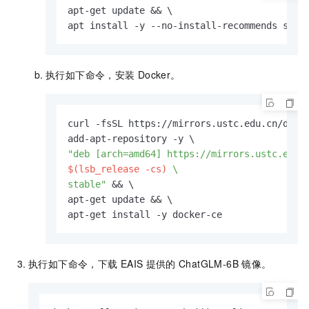
apt-get update && \

apt install -y --no-install-recommends soft
执行如下命令，安装
Docker。
curl -fsSL https://mirrors.ustc.edu.cn/docke
$(lsb_release -cs)
 \

stable"
 && \

apt-get update && \

apt-get install -y docker-ce
执行如下命令，下载
EAIS
提供的
ChatGLM-6B
镜像。