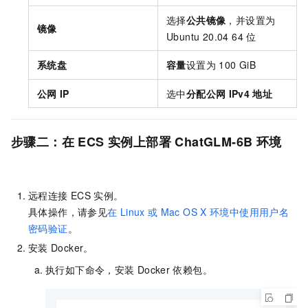
选择
公共镜像
，并设置为
镜像
Ubuntu 20.04 64
位
系统盘
容量
设置为
100 GiB
公网
IP
选中
分配公网
IPv4
地址
步骤二：在
ECS
实例上部署
ChatGLM-6B
环境
远程连接
ECS
实例。
具体操作，请参见
在
Linux
或
Mac OS X
环境中使用用户名
密码验证
。
安装
Docker。
执行如下命令，安装
Docker
依赖包。