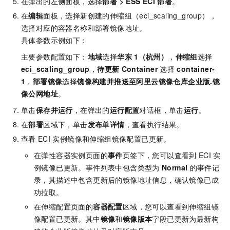
在弹出的左侧面板，选择
部署
>
ESS ECI
部署
。
在
编辑
面板，选择新创建的伸缩组（eci_scaling_group），
选择对应的容器名称和部署镜像地址。
具体参数示例如下：
主要参数配置如下：
地域
选择
华东
1（杭州）
，
伸缩组
选择
eci_scaling_group
，
待更新
Container
选择
container-
1
，
部署镜像
选择
镜像构建并推送至阿里云镜像仓库企业版.镜
像公网地址
。
单击
保存并运行
，在弹出的
运行配置
对话框，单击
运行
。
在
部署
区域下，单击
发布单详情
，查看执行结果。
查看
ECI
实例镜像和伸缩组镜像配置已更新。
在弹性容器实例页面的
事件
页签下，您可以查看到
ECI
实
例镜像已更新。事件列表中包含类型为
Normal
的事件记
录，其描述中包含更新后的镜像地址信息，确认镜像已成
功拉取。
在伸缩配置页面的
容器配置
区域，您可以查看到伸缩组镜
像配置已更新。其中
镜像
和
镜像版本
字段已更新为最新构