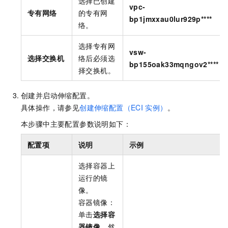
选择已创建
vpc-
专有网络
的专有网
bp1jmxxau0lur929p****
络。
选择专有网
vsw-
选择交换机
络后必须选
bp155oak33mqngov2****
择交换机。
创建并启动伸缩配置。
具体操作，请参见
创建伸缩配置（ECI
实例）
。
本步骤中主要配置参数说明如下：
配置项
说明
示例
选择容器上
运行的镜
像。
容器镜像：
单击
选择容
器镜像
，然