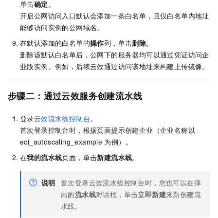
单击
确定
。
开启公网访问入口默认会添加一条白名单，且仅白名单内地址
能够访问实例的公网域名。
在默认添加的白名单的
操作
列，单击
删除
。
删除该默认白名单后，公网下的服务器均可以通过凭证访问企
业版实例。例如，后续云效通过访问该地址来构建上传镜像。
步骤二：通过云效服务创建流水线
登录
云效流水线控制台
。
首次登录控制台时，根据页面提示创建企业（企业名称以
eci_autoscaling_example
为例）。
在
我的流水线
页面，单击
新建流水线
。
说明
首次登录云效流水线控制台时，您也可以在弹
出的
流水线
对话框，单击
立即新建
来新创建流
水线。