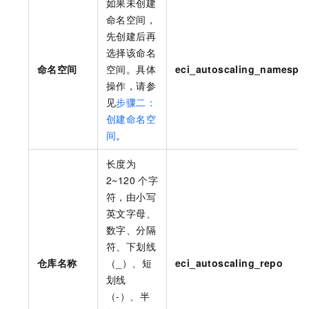
如果未创建
命名空间，
先创建后再
选择该命名
命名空间
空间。具体
eci_autoscaling_namespa
操作，请参
见
步骤二：
创建命名空
间
。
长度为
2~120
个字
符，由小写
英文字母、
数字、分隔
符、下划线
仓库名称
（_）、短
eci_autoscaling_repo
划线
（-）、半