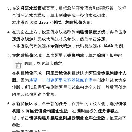
在
选择流水线模板
页面，根据您的开发语言和部署场景，选择
合适的流水线模板，单击
创建
完成一条流水线创建。
本步骤以选择
Java · 测试、构建镜像
为例。
在页面左上方，设置流水线名称为
构建镜像流水线
，再单击
添
加流水线源
并完成代码源相关参数，然后单击
添加
。
本步骤以代码源选择
示例代码源
，代码类型选择
JAVA
为例。
在
构建镜像
区域，单击
阿里云镜像构建
，单击
编辑
面板中的
图标，然后单击
确定
。
在
构建镜像
区域，
阿里云镜像构建
默认为
阿里云镜像构建个人
版
。因为
步骤一：创建阿里云容器镜像仓库
中创建的镜像为企
业版，所以您需要先删除阿里云镜像构建个人版，然后再创建
阿里云镜像构建企业版。
在
新阶段
区域，单击
新的任务
，在弹出的面板左侧，选择
镜像
构建
>
阿里云镜像构建企业版
，在
编辑
面板的
任务步骤
区
域，单击
镜像构建并推送至阿里云镜像仓库企业版，
配置如下
参数。
参数配置示例如下：