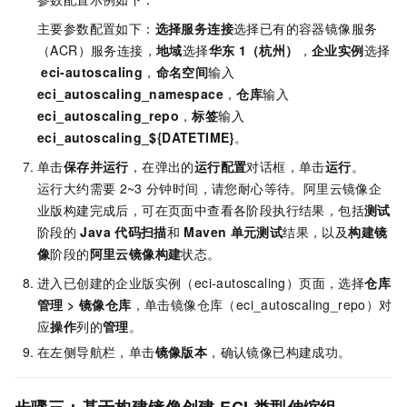
主要参数配置如下：
选择服务连接
选择已有的容器镜像服务
（ACR）服务连接，
地域
选择
华东
1（杭州）
，
企业实例
选择
eci-autoscaling
，
命名空间
输入
eci_autoscaling_namespace
，
仓库
输入
eci_autoscaling_repo
，
标签
输入
eci_autoscaling_${DATETIME}
。
单击
保存并运行
，在弹出的
运行配置
对话框，单击
运行
。
运行大约需要
2~3
分钟时间，请您耐心等待。阿里云镜像企
业版构建完成后，可在页面中查看各阶段执行结果，包括
测试
阶段的
Java
代码扫描
和
Maven
单元测试
结果，以及
构建镜
像
阶段的
阿里云镜像构建
状态。
进入已创建的企业版实例（eci-autoscaling）页面，选择
仓库
管理
>
镜像仓库
，单击镜像仓库（eci_autoscaling_repo）对
应
操作
列的
管理
。
在左侧导航栏，单击
镜像版本
，确认镜像已构建成功。
步骤三：基于构建镜像创建
ECI
类型伸缩组