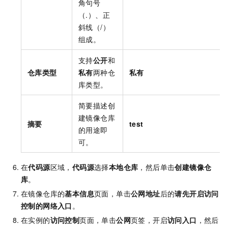
角句号
（.）、正
斜线（/）
组成。
支持
公开
和
仓库类型
私有
两种仓
私有
库类型。
简要描述创
建镜像仓库
摘要
test
的用途即
可。
在
代码源
区域，
代码源
选择
本地仓库
，然后单击
创建镜像仓
库
。
在镜像仓库的
基本信息
页面，单击
公网地址
后的
请先开启访问
控制的网络入口
。
在实例的
访问控制
页面，单击
公网
页签，开启
访问入口
，然后