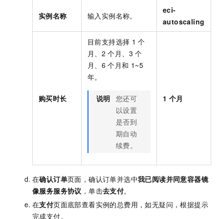
eci-
实例名称
输入实例名称。
autoscaling
目前支持选择
1
个
月、2
个月、3
个
月、6
个月和
1~5
年。
购买时长
说明
您还可
1
个月
以设置
是否到
期自动
续费。
在
确认订单
页面，确认订单并选中
我已阅读并同意容器镜
像服务服务协议
，单击
去支付
。
在
支付
页面底部查看实例的总费用，如无疑问，根据提示
完成支付。