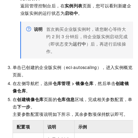
返回管理控制台后，在
实例列表
页面，您可以看到新建企
业版实例的运行状态为
启动中
。
说明
首次购买企业版实例时，请您耐心等待大
约
2
到
3
分钟后，待企业版实例启动完成
（即状态变为
运行中
）后，再进行后续操
作。
单击已创建的企业版实例（eci-autoscaling），进入实例概览
页面。
在左侧导航栏，选择
仓库管理
>
镜像仓库
，然后单击
创建镜
像仓库
。
在
创建镜像仓库
页面的
仓库信息
区域，完成相关参数配置，单
击
下一步
。
主要参数配置项说明如下所示，其余参数项保持默认即可。
配置项
说明
示例