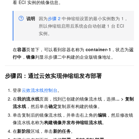
看
ECI
实例的镜像信息。
说明
因为
步骤
2
中伸缩组设置的最小实例数为
1，
所以伸缩组启用后系统会自动创建
1
台
ECI
实例。
在
容器
页签下，可以看到容器名称为
container-1
，状态为
运
行中
，
镜像
列显示步骤二中构建的企业版镜像地址。
步骤四：通过云效实现伸缩组发布部署
登录
云效流水线控制台
。
在
我的流水线
页面，找到已创建的镜像流水线，选择
...
>
复制
流水线
，然后单击
确定
复制原有构建的镜像。
单击复制后的镜像流水线，并单击右上角的
编辑
，然后修改镜
像流水线名称为
构建镜像并发布伸缩组流水线
。
在
新阶段
区域，单击
新的任务
。