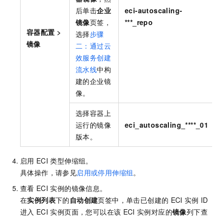
后单击
企业
eci-autoscaling-
镜像
页签，
***_repo
容器配置
>
选择
步骤
镜像
二：通过云
效服务创建
流水线
中构
建的企业镜
像。
选择容器上
运行的镜像
eci_autoscaling_****_01
版本。
启用
ECI
类型伸缩组。
具体操作，请参见
启用或停用伸缩组
。
查看
ECI
实例的镜像信息。
在
实例列表
下的
自动创建
页签中，单击已创建的
ECI
实例
ID
进入
ECI
实例页面，您可以在该
ECI
实例对应的
镜像
列下查