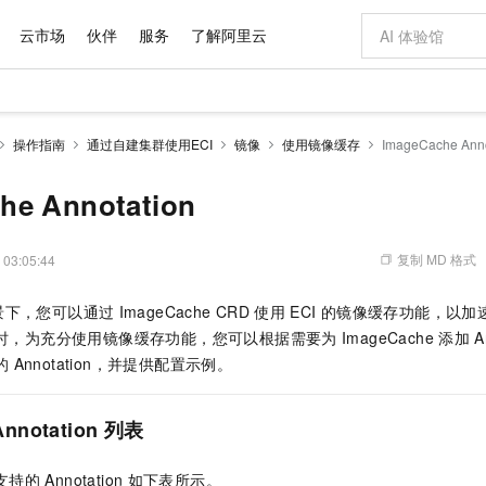
云市场
伙伴
服务
了解阿里云
AI 特惠
数据与 API
成为产品伙伴
企业增值服务
最佳实践
价格计算器
AI 场景体
基础软件
产品伙伴合
阿里云认证
市场活动
配置报价
大模型
操作指南
通过自建集群使用ECI
镜像
使用镜像缓存
ImageCache Anno
自助选配和估算价格
新方式
域名与网站
睿译宝，AI翻译排版一步到位
智启 AI 普惠权益
产品生态集成认证中心
企业支持计划
云上春晚
千问官方 MaaS 平台，为开发者和 Agent 而生，新用户赠送 1 亿 + tokens 额度
云服务器 EC
Qwen Aud
AI Coding
阿里云Maa
2026 阿里云
为企业打
数据集
Windows
大模型认证
模型
NEW
NEW
交付可用成果
值低价云产品抢先购
提供智能易用的域名与建站服务
上传文档即自动完成翻译和格式还原
至高享 1亿+免费 tokens，加速 Al 应用落地
安全可靠、弹
智能编程，一键
he Annotation
产品生态伙伴
专家技术服务
云上奥运之旅
弹性计算合作
阿里云中企出
手机三要素
宝塔 Linux
全部认证
价格优势
有专属领域专家
对象存储 OSS
GLM-5.2：长任务时代开源旗舰模型
阿里云 OPC 创新助力计划
云数据库 RD
即刻拥有 DeepS
AI 电商营销
产品生态伙伴工作台
企业增值服务台
云栖战略参考
云存储合作计
云栖大会
身份实名认证
CentOS
训练营
推动算力普惠，释放技术红利
的大模型服务
最高返9万
多领域专家智能体,一键组建 AI 虚拟交付团队
至高百万元 Token 补贴，加速一人公司成长
稳定、安全、高性价比、高性能的云存储服务
真正可用的 1M 上下文,一次完成代码全链路开发
轻松解锁专属 Dee
从图文生成到
复制 MD 格式
 03:05:44
云上的中国
数据库合作计
活动全景
短信
Docker
图片和
站式影视创作平台
人工智能平台 PAI
Hermes Agent，打造自进化智能体
Token Plan 模型订阅计划
Qoder
5 分钟轻松部署
AI 广告创作
企业成长
大模型
NEW
信息公告
景下，您可以通过
ImageCache CRD
使用
ECI
的镜像缓存功能，以加
看见新力量
云网络合作计
OCR 文字识别
JAVA
级电脑
证享300元代金券
可视化编排打通从文字构思到成片全链路闭环
一站式AI开发、训练和推理服务
自主进化，持久记忆，越用越聪明
Qwen3.8-Max 首发尝鲜，限时加量 10 倍，夜间低至2折
面向真实软件
图文、视频一
Kimi-K3
HappyHors
时，为充分使用镜像缓存功能，您可以根据需要为
ImageCache
添加
A
NEW
魔搭 Mode
loud
服务实践
官网公告
Kimi 最新旗舰模型，长程编程与推理利器
让文字生成流
金融模力时刻
Salesforce O
版
的
Annotation，并提供配置示例。
发票查验
全能环境
Qoder CN
Claude Code + GStack 打造工程团队
千问办公，限时限量积分加倍
云原生数据库 P
低代码高效构
AI 建站
NEW
作计划
计划
创新中心
魔搭 ModelSc
健康状态
让AI从“聊天伙伴”进化为能干活的“数字员工”
覆盖公网/内网、递归/权威、移动APP等全场景解析服务
安装技能 GStack，拥有专属 AI 工程团队
你的AI工作搭子，覆盖日常办公高频场景
基于千问大模型等，支持代码智能生成、研发智能问答
0 代码专业建
客户案例
天气预报查询
操作系统
Deepseek-v4-pro
HappyHors
态合作计划
nnotation
列表
态智能体模型
旗舰 MoE 大模型，百万上下文与顶尖推理能力
图生视频，流
Compute
同享
容器服务 Kubernetes 版 ACK
万小智 AI 建站低至 15元/月
云防火墙
AI 短剧/漫剧
快递物流查询
WordPress
成为服务伙
高校合作
式云数据仓库
点，立即开启云上创新
提供一站式管理容器应用的 K8s 服务
送.CN域名，送备案服务码
云原生的云上
AI助力短剧
GLM-5.2
Wan2.7-T
支持的
Annotation
如下表所示。
Ubuntu