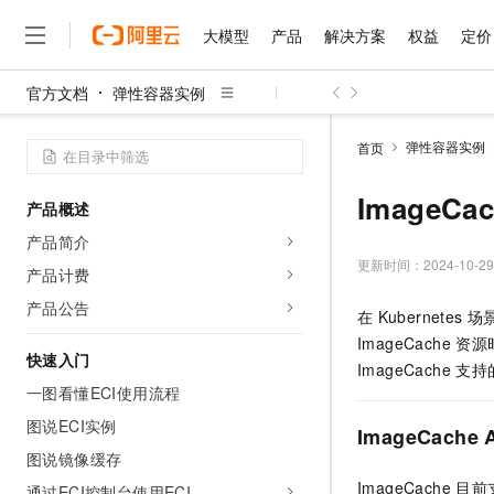
大模型
产品
解决方案
权益
定价
官方文档
弹性容器实例
大模型
产品
解决方案
权益
定价
云市场
伙伴
服务
了解阿里云
精选产品
精选解决方案
普惠上云
产品定价
精选商城
成为销售伙伴
售前咨询
为什么选择阿里云
千问AI平台
弹性容器实例
首页
了解云产品的定价详情
大模型服务平台百炼
千问办公，解锁你的工作
普惠上云 官方力荐
分销伙伴
在线服务
网站建设
什么是云计算
大
大模型服务与应用平台
企业级Agent产品，直接
云服务器38元/年起，超
ImageCac
产品概述
咨询伙伴
多端小程序
技术领先
云上成本管理
售后服务
千问大模型
Agency Agents：拥
官方推荐返现计划
大模型
产品简介
大模型
精选产品
精选解决方案
Salesforce 国际版订阅
稳定可靠
管理和优化成本
多元化、高性能、安全可靠
推荐新用户得奖励，单订单
更新时间：
2024-10-29
销售伙伴合作计划
产品计费
自助服务
友盟天域
安全合规
人工智能与机器学习
AI
文本生成
无影云电脑
HappyHorse 打造一
云工开物
产品公告
在
Kubernetes
场
无影生态合作计划
在线服务
观测云
分析师报告
随时随地安全接入的云上超
高校专属算力普惠，学生认
计算
互联网应用开发
Qwen3.8-Max
ImageCache
资源
HOT
Salesforce On Alibaba C
工单服务
快速入门
智能体时代全能旗舰模型
Tuya 物联网平台阿里云
研究报告与白皮书
ImageCache
支持
云解析DNS
快速拥有专属 OpenClaw
Consulting Partner 合
大数据
容器
一图看懂ECI使用流程
免费试用
短信专区
蓝凌 OA
Qwen3.7-Plus
AI 大模型销售与服务生
图说ECI实例
现代化应用
存储
天池大赛
ImageCache A
能看、能想、能动手的多模
云原生大数据计算服务 Max
解决方案免费试用 新老
电子合同
图说镜像缓存
面向分析的企业级SaaS模
最高领取价值200元试用
安全
网络与CDN
AI 算法大赛
Qwen3-VL-Plus
ImageCache
目前
畅捷通
通过ECI控制台使用ECI