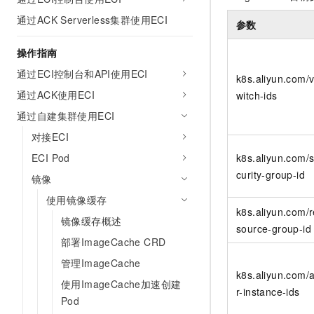
AI 产品 免费试用
网络
安全
云开发大赛
通过ACK Serverless集群使用ECI
Tableau 订阅
参数
1亿+ 大模型 tokens 和 
可观测
入门学习赛
中间件
AI空中课堂在线直播课
操作指南
140+云产品 免费试用
大模型服务
上云与迁云
产品新客免费试用，最长1
数据库
通过ECI控制台和API使用ECI
k8s.aliyun.com/
生态解决方案
千问AI平台-Token Plan
通过ACK使用ECI
witch-ids
企业出海
大模型ACA认证体验
大数据计算
助力企业全员 AI 认知与能
通过自建集群使用ECI
行业生态解决方案
政企业务
媒体服务
千问AI平台-模型体验
对接ECI
开发者生态解决方案
在线体验全尺寸、多种模态
ECI Pod
k8s.aliyun.com/
企业服务与云通信
AI 开发和 AI 应用解决
curity-group-id
Happy 系列大模型
镜像
域名与网站
使用镜像缓存
k8s.aliyun.com/r
终端用户计算
镜像缓存概述
source-group-id
部署ImageCache CRD
Serverless
大模型解决方案
管理ImageCache
开发工具
k8s.aliyun.com/
快速部署 Dify，高效搭建 
使用ImageCache加速创建
r-instance-ids
迁移与运维管理
Pod