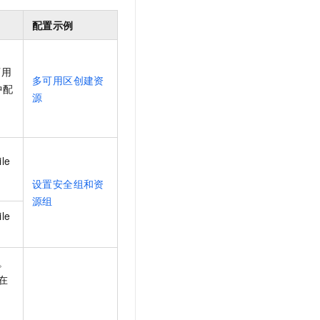
文戏情感细腻自然，动作戏激烈拳拳到肉，实现更强表演能力
支持中英文自由切换，具备更强的噪声鲁棒性
云聚AI 严选权益
SSL 证书
配置示例
，一键激活高效办公新体验
精选AI产品，从模型到应用全链提效
堡垒机
AI 用量加速计划
应用
防火墙
可用
、识别商机，让客服更高效、服务更出色。
新老同享，达量后返
多可用区创建资
中配
千问办公
主机安全
NEW
源
的智能体编程平台
一站式AI生产力平台
AI 应用及服务市场
伶鹊
企业级人与Agent协作平台，接入和调度多个数字员工
智能客服平台，对话机器人、对话分析、智能外呼
ile
AI 应用
大模型服务平台百炼 - 全妙
设置安全组和资
大模型
应用创作平台
多模态内容创作工具，已接入 DeepSeek
源组
自然语言处理
ile
数据标注
。
机器学习
在
息提取
与 AI 智能体进行实时音视频通话
从文本、图片、视频中提取结构化的属性信息
构建支持视频理解的 AI 音视频实时通话应用