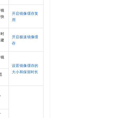
的镜
开启镜像缓存复
加快
用
临时
开启极速镜像缓
创建
存
的镜
设置镜像缓存的
大小和保留时长
范
，
T