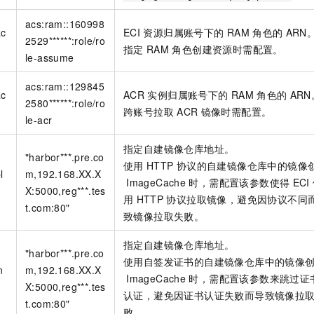
一个 AI 助手
即刻拥有 DeepSeek-R1 满血版
超强辅助，Bol
在企业官网、通讯软件中为客户提供 AI 客服
多种方案随心选，轻松解锁专属 DeepSeek
acs:ram::160998
ac
ECI
资源归属账号下的
RAM
角色的
ARN
2529******:role/ro
指定
RAM
角色创建资源时需配置。
le-assume
acs:ram::129845
ac
ACR
实例归属账号下的
RAM
角色的
ARN
2580******:role/ro
跨账号拉取
ACR
镜像时需配置。
le-acr
指定自建镜像仓库地址。
"harbor***.pre.co
使用
HTTP
协议的自建镜像仓库中的镜像
l
m,192.168.XX.X
ImageCache
时，需配置该参数使得
ECI
X:5000,reg***.tes
用
HTTP
协议拉取镜像，避免因协议不同
t.com:80"
致镜像拉取失败。
指定自建镜像仓库地址。
"harbor***.pre.co
使用自签发证书的自建镜像仓库中的镜像
n
m,192.168.XX.X
ImageCache
时，需配置该参数来跳过证
X:5000,reg***.tes
认证，避免因证书认证失败而导致镜像拉
t.com:80"
败。