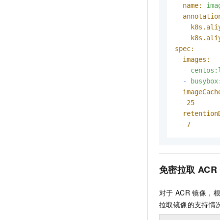
name:
ima
annotatio
k8s.ali
k8s.ali
spec:
images:
-
centos:
-
busybox
imageCach
25
retention
7
免密拉取
ACR
对于
ACR
镜像，
拉取镜像的支持情