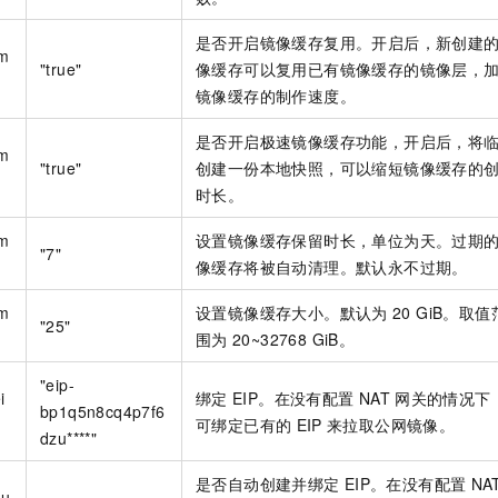
是否开启镜像缓存复用。开启后，新创建
im
"true"
像缓存可以复用已有镜像缓存的镜像层，
镜像缓存的制作速度。
是否开启极速镜像缓存功能，开启后，将
im
"true"
创建一份本地快照，可以缩短镜像缓存的
时长。
im
设置镜像缓存保留时长，单位为天。过期
"7"
像缓存将被自动清理。默认永不过期。
im
设置镜像缓存大小。默认为
20 GiB。取值
"25"
围为
20~32768 GiB。
"eip-
i
绑定
EIP。在没有配置
NAT
网关的情况下
bp1q5n8cq4p7f6
可绑定已有的
EIP
来拉取公网镜像。
dzu****"
是否自动创建并绑定
EIP。在没有配置
NA
au