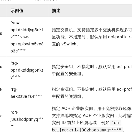
服务生态伙伴
视觉 Coding、空间感知、多模态思考等全面升级
1M上下文，专为长程任务能力而生
云工开物
企业应用
Night Plan 支持 Qwen 3.8-Max
AI 办公
NEW
Red Hat
示例值
描述
30+ 款产品免费体验
夜间 5 折，Qwen/Meoo/TokenPlan 客户专享
AI智能应用
科研合作
ERP
堂（旗舰版）
SUSE
"vsw-
智能客服
AI 应用构建
大模型原生
CRM
bp1dktddjsg5nkt
指定交换机。支持指定多个交换机实现多
2个月
自动承接线索
vs
建站小程序
v****,vsw-
区功能。不指定时，默认采用
eci-profile
Qoder
大模型服务平台百炼-应用模版
OA 办公系统
HOT
NEW
bp1xpiowfm5vo8
置的
vSwitch。
面向真实软件
个人版上线、团队版降价；千问3.8-Max首发发尝鲜
丰富多元化的应用模版和解决方案
力提升
财税管理
模板建站
o3c****"
万有无界
大模型服务平台百炼-智能体
400电话
定制建站
"sg-
的模型效果
灵活可视化地构建企业级 Agent
se
指定安全组。不指定时，默认采用
eci-prof
bp1dktddjsg5nkt
方案
广告营销
模板小程序
中配置的安全组。
秒悟
人工智能平台 PAI
v****"
定制小程序
云端极速 AI 
新一代 AI 视频生成模型，深度适配广告营销等场景
AI Native 的算法工程平台，一站式完成建模、训练、推理服务部署
e
"rg-
指定资源组。不指定时，默认采用
eci-prof
APP 开发
aek2z3elfs4****"
中配置的资源组。
建站系统
指定
ACR
企业版实例，用于免密拉取镜像
"cri-
支持跨地域指定
ACR
企业版实例，此时需
ac
AI 应用
10分钟微调：让0.6B模型媲美235B模型
多模态数据信
j36zhodptmyq***
实例
ID
前加上所属地域，例如
"cn-
依托云原生高可用架构,实现Dify私有化部署
用1%尺寸在特定领域达到大模型90%以上效果
*"
。
beijng:cri-j36zhodptmyq****"