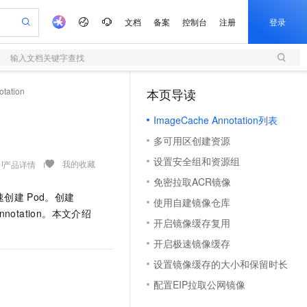
文档
备案
控制台
注册
登录
输入文档关键字查找
验
作计划
器
AI 活动
专业服务
服务伙伴合作计划
开发者社区
加入我们
服务平台百炼
阿里云 OPC 创新助力计划
tation
本页导读
（1）
一站式生成采购清单，支持单品或批量购买
S
io：打造专属 AI 语音助手
S产品伙伴计划（繁花）
峰会
造的大模型服务与应用开发平台
轻量应用服务器
一句话生成原生可编辑精美 PPT 文稿
AI 生产力先锋
Al MaaS 服务伙伴赋能合作
域名
博文
Careers
至高可申请百万元
ImageCache Annotation列表
性可伸缩的云计算服务
开启高性价比 AI 编程新体验
Qwen-Audio-3.0-Realtime 端到端实时语音角色扮演
输入一句话想法, 轻松生成专业的 PPT
先锋实践拓展 AI 生产力的边界
快速构建应用程序和网站，即刻迈出上云第一步
Token 补贴，五大权
计划
海大会
伙伴信用分合作计划
商标
问答
社会招聘
多可用区创建资源
益加速 OPC 成功
S
eek-V4-Pro
数字证书管理服务（原SSL证书）
一键部署幻兽帕鲁游戏服务器
飞天发布时刻
HOT
划
备案
电子书
校园招聘
设置安全组和资源组
pSeek-V4-Pro
视频创作，一键激活电商全链路生产力
全托管，含MySQL、PostgreSQL、SQL Server、MariaDB多引擎
实现全站HTTPS，呈现可信的WEB访问
一键购买专属联机服务器，轻松开启游戏
所见，即是所愿
我的收藏
产品详情
更多支持
划
公司注册
镜像站
免密拉取ACR镜像
视频生成
语音识别与合成
专属 QwenPaw
短信服务
漫剧工坊：一站式动画创作平台
AI 实训营
HOT
速创建
Pod。创建
合作伙伴培训与认证
使用自建镜像仓库
划
上云迁移
的智能体编程平台
站生成，高效打造优质广告素材
从聊天伙伴进化为能主动干活的本地数字员工
快速生产连贯的高质量长漫剧
从基础到进阶，Agent 创客手把手教你
国内短信简单易用，安全可靠，秒级触达，全球覆盖200+国家和地区。
e-1.1-T2V
Qwen3-TTS-Flash
nnotation。本文介绍
lScope
我要反馈
查询合作伙伴
开启镜像缓存复用
畅细腻的高质量视频
离线语音合成大模型，多语言方言自适应，低延迟高稳定
n Alibaba Cloud ISV 合作
代维服务
olarDB
建企业门户网站
大数据开发治理平台 DataWorks
10 分钟搭建微信、支付宝小程序
开启极速镜像缓存
创新加速
ope
登录合作伙伴管理后台
我要建议
站，无忧落地极速上线
以可视化方式快速构建移动和 PC 门户网站
100%兼容MySQL、PostgreSQL，兼容Oracle，支持集中和分布式
高效部署网站，快速应用到小程序
Data Agent 驱动的一站式 Data+AI 开发治理平台
e-1.1-I2V
Cosyvoice-V3-Flash
设置镜像缓存的大小和保留时长
安全
畅自然，细节丰富
高表现力语音合成大模型，语音克隆听感自然
我要投诉
上云场景组合购
伴
配置EIP拉取公网镜像
边界网络安全防护产品
漫剧创作，剧本、分镜、视频高效生成
覆盖90%+业务场景，专享组合折扣价
2V
VPN
Fun-ASR