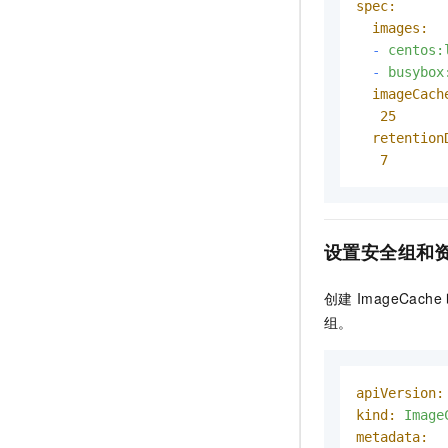
spec:
images:
-
centos:
-
busybox
imageCach
25
retention
7
设置安全组和
创建
ImageCache
组。
apiVersion:
kind:
Image
metadata: