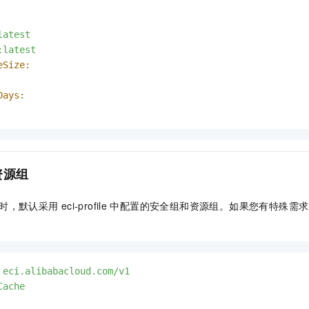
latest
:latest
eSize:
Days:
资源组
时，默认采用
eci-profile
中配置的安全组和资源组。如果您有特殊需求
eci.alibabacloud.com/v1
Cache