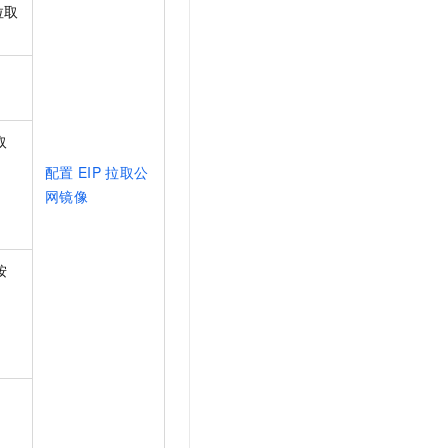
拉取
取
配置
EIP
拉取公
网镜像
按