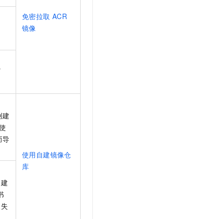
t.diy 一步搞定创意建站
构建大模型应用的安全防护体系
免密拉取
ACR
通过自然语言交互简化开发流程,全栈开发支持
通过阿里云安全产品对 AI 应用进行安全防护
。
镜像
。
创建
使
而导
使用自建镜像仓
库
创建
书
取失