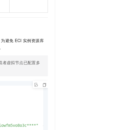
e。为避免
ECI
实例资源库
。
或者虚拟节点已配置多
iowfm5vo8o3c****"
# 指定多个交换机