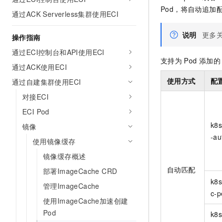
AI 产品 免费试用
网络
Pod，将自动追加
安全
云开发大赛
通过ACK Serverless集群使用ECI
Tableau 订阅
1亿+ 大模型 tokens 和 
可观测
入门学习赛
中间件
AI空中课堂在线直播课
说明
更多
操作指南
140+云产品 免费试用
大模型服务
上云与迁云
产品新客免费试用，最长1
数据库
通过ECI控制台和API使用ECI
生态解决方案
支持为
Pod
添加的
千问AI平台-Token Plan
通过ACK使用ECI
企业出海
大模型ACA认证体验
大数据计算
助力企业全员 AI 认知与能
使用方式
配
通过自建集群使用ECI
行业生态解决方案
政企业务
媒体服务
千问AI平台-模型体验
对接ECI
开发者生态解决方案
在线体验全尺寸、多种模态
ECI Pod
企业服务与云通信
AI 开发和 AI 应用解决
k8s
Happy 系列大模型
镜像
域名与网站
-au
使用镜像缓存
终端用户计算
镜像缓存概述
自动匹配
部署ImageCache CRD
Serverless
大模型解决方案
k8s
管理ImageCache
开发工具
c-p
快速部署 Dify，高效搭建 
使用ImageCache加速创建
迁移与运维管理
Pod
k8s