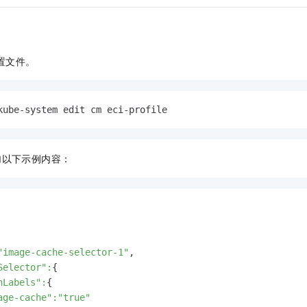
置文件。
kube-system edit cm eci-profile
加以下示例内容：
"image-cache-selector-1"
,

Selector"
:
{

hLabels"
:
{

age-cache"
:"true"