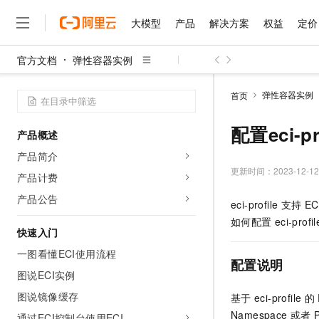
大模型
产品
解决方案
权益
定价
官方文档
弹性容器实例
大模型
产品
解决方案
权益
定价
云市场
伙伴
服务
了解阿里云
精选产品
精选解决方案
普惠上云
产品定价
精选商城
成为销售伙伴
售前咨询
为什么选择阿里云
千问AI平台
弹性容器实例
首页
了解云产品的定价详情
大模型服务平台百炼
睿译宝，AI翻译排版一
普惠上云 官方力荐
分销伙伴
在线服务
网站建设
什么是云计算
大
大模型服务与应用平台
上传文档即自动完成翻译和
云服务器38元/年起，超
配置eci-p
产品概述
咨询伙伴
多端小程序
技术领先
云上成本管理
售后服务
千问大模型
GLM-5.2：长任务时代
官方推荐返现计划
大模型
产品简介
大模型
精选产品
精选解决方案
Salesforce 国际版订阅
稳定可靠
管理和优化成本
多元化、高性能、安全可靠
推荐新用户得奖励，单订单
更新时间：
2023-12-12
销售伙伴合作计划
产品计费
自助服务
友盟天域
安全合规
人工智能与机器学习
AI
文本生成
无影云电脑
Hermes Agent，打造
云工开物
产品公告
eci-profile
支持
ECI
无影生态合作计划
在线服务
观测云
分析师报告
随时随地安全接入的云上超
自主进化，持久记忆，越用
高校专属算力普惠，学生认
计算
互联网应用开发
Qwen3.8-Max
如何配置
eci-pro
HOT
Salesforce On Alibaba C
工单服务
快速入门
智能体时代全能旗舰模型
Tuya 物联网平台阿里云
研究报告与白皮书
云解析DNS
快速拥有专属 OpenClaw
Consulting Partner 合
大数据
容器
一图看懂ECI使用流程
免费试用
短信专区
配置说明
蓝凌 OA
Qwen3.7-Plus
AI 大模型销售与服务生
图说ECI实例
现代化应用
存储
天池大赛
能看、能想、能动手的多模
云原生大数据计算服务 Max
解决方案免费试用 新老
电子合同
图说镜像缓存
基于
eci-profile
的
面向分析的企业级SaaS模
最高领取价值200元试用
安全
网络与CDN
AI 算法大赛
Qwen3-VL-Plus
Namespace
或者
畅捷通
通过ECI控制台使用ECI