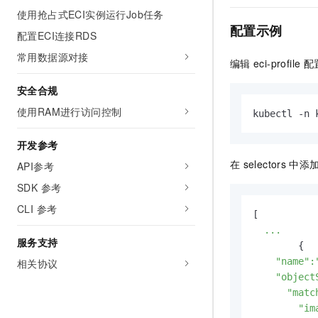
使用抢占式ECI实例运行Job任务
配置示例
配置ECI连接RDS
常用数据源对接
编辑
eci-profile
配
安全合规
使用RAM进行访问控制
kubectl -n 
开发参考
在
selectors
中添
API参考
SDK 参考
CLI 参考
[

...
服务支持
	{

"name"
:
相关协议
"object
"matc
"im