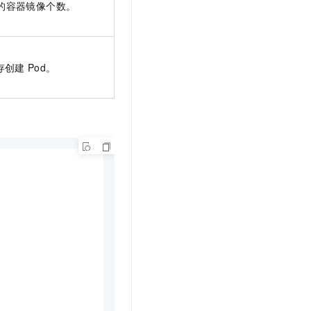
的容器镜像个数。
t.diy 一步搞定创意建站
构建大模型应用的安全防护体系
通过自然语言交互简化开发流程,全栈开发支持
通过阿里云安全产品对 AI 应用进行安全防护
存创建
Pod。