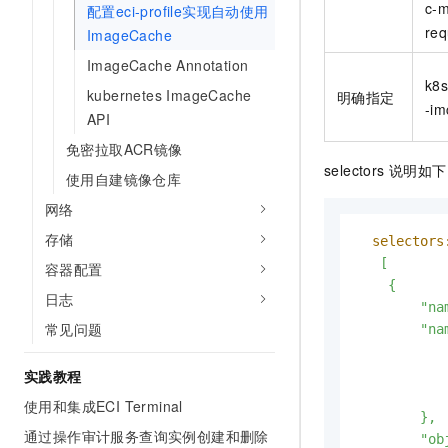
c-m
配置eci-profile实现自动使用
10 分钟在聊天系统中增加
专有云
req
ImageCache
ImageCache Annotation
k8s
kubernetes ImageCache
明确指定
-im
API
免密拉取ACR镜像
selectors
说明如下
使用自建镜像仓库
网络
存储
selectors
   [

容器配置
    {

日志
        "n
常见问题
        "n
         
           
实践教程
            
使用和集成ECI Terminal
        },

通过操作审计服务查询实例创建和删除
        "o