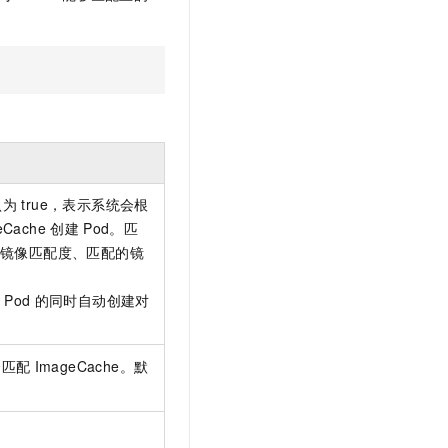
文戏情感细腻自然，动作戏激烈拳拳到肉，实现更强表演能力
支持中英文自由切换，具备更强的噪声鲁棒性
云聚AI 严选权益
SSL 证书
，一键激活高效办公新体验
精选AI产品，从模型到应用全链提效
堡垒机
AI 用量加速计划
应用
防火墙
、识别商机，让客服更高效、服务更出色。
新老同享，达量后返
千问办公
主机安全
NEW
的智能体编程平台
一站式AI生产力平台
AI 应用及服务市场
伶鹊
认为
true，表示系统会根
企业级人与Agent协作平台，接入和调度多个数字员工
智能客服平台，对话机器人、对话分析、智能外呼
eCache
创建
Pod。匹
AI 应用
镜像匹配度、匹配的镜
大模型服务平台百炼 - 全妙
大模型
应用创作平台
多模态内容创作工具，已接入 DeepSeek
Pod
的同时自动创建对
自然语言处理
数据标注
全匹配
ImageCache。默
机器学习
息提取
与 AI 智能体进行实时音视频通话
从文本、图片、视频中提取结构化的属性信息
构建支持视频理解的 AI 音视频实时通话应用