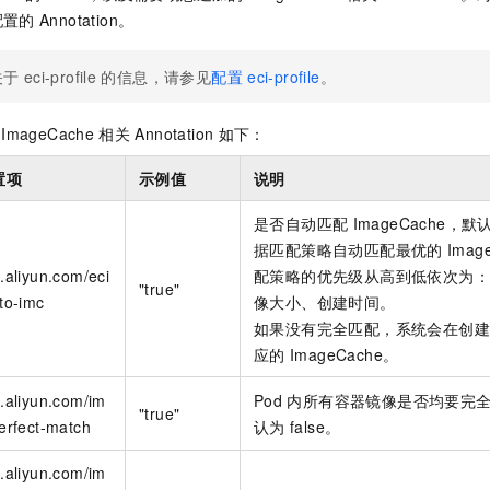
服务生态伙伴
视觉 Coding、空间感知、多模态思考等全面升级
1M上下文，专为长程任务能力而生
云工开物
企业应用
Night Plan 支持 Qwen 3.8-Max
AI 办公
NEW
配置的
Annotation。
Red Hat
30+ 款产品免费体验
夜间 5 折，Qwen/Meoo/TokenPlan 客户专享
AI智能应用
科研合作
ERP
堂（旗舰版）
SUSE
关于
eci-profile
的信息，请参见
配置
eci-profile
。
智能客服
AI 应用构建
大模型原生
CRM
2个月
自动承接线索
建站小程序
ImageCache
相关
Annotation
如下：
Qoder
大模型服务平台百炼-应用模版
OA 办公系统
HOT
NEW
面向真实软件
个人版上线、团队版降价；千问3.8-Max首发发尝鲜
丰富多元化的应用模版和解决方案
力提升
置项
示例值
说明
财税管理
模板建站
万有无界
大模型服务平台百炼-智能体
400电话
定制建站
是否自动匹配
ImageCache，默
的模型效果
灵活可视化地构建企业级 Agent
据匹配策略自动匹配最优的
Imag
方案
广告营销
模板小程序
.aliyun.com/eci
配策略的优先级从高到低依次为：
秒悟
人工智能平台 PAI
"true"
定制小程序
云端极速 AI 
to-imc
像大小、创建时间。
新一代 AI 视频生成模型，深度适配广告营销等场景
AI Native 的算法工程平台，一站式完成建模、训练、推理服务部署
如果没有完全匹配，系统会在创建
APP 开发
应的
ImageCache。
建站系统
.aliyun.com/im
Pod
内所有容器镜像是否均要完
"true"
erfect-match
认为
false。
AI 应用
10分钟微调：让0.6B模型媲美235B模型
多模态数据信
依托云原生高可用架构,实现Dify私有化部署
用1%尺寸在特定领域达到大模型90%以上效果
.aliyun.com/im