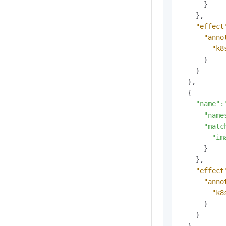
      }

    },

"effect
"anno
"k8
      }

    }

  },

  {

"name"
:
"name
"matc
"im
      }

    },

"effect
"anno
"k8
      }

    }
