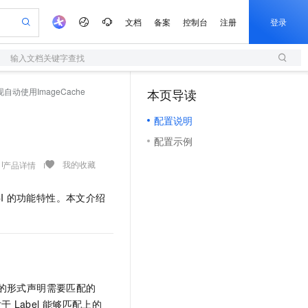
文档
备案
控制台
注册
登录
输入文档关键字查找
验
作计划
器
AI 活动
专业服务
服务伙伴合作计划
开发者社区
加入我们
服务平台百炼
阿里云 OPC 创新助力计划
e实现自动使用ImageCache
本页导读
（1）
一站式生成采购清单，支持单品或批量购买
S
可编辑精美 PPT 文稿
S产品伙伴计划（繁花）
峰会
造的大模型服务与应用开发平台
轻量应用服务器
Agency Agents：拥有专属领域专家
AI 生产力先锋
Al MaaS 服务伙伴赋能合作
域名
博文
Careers
至高可申请百万元
配置说明
性可伸缩的云计算服务
 轻松生成专业的 PPT
开启高性价比 AI 编程新体验
先锋实践拓展 AI 生产力的边界
快速构建应用程序和网站，即刻迈出上云第一步
多领域专家智能体,一键组建 AI 虚拟交付团队
Token 补贴，五大权
计划
海大会
伙伴信用分合作计划
商标
问答
社会招聘
配置示例
益加速 OPC 成功
S
帕鲁游戏服务器
数字证书管理服务（原SSL证书）
HappyHorse 打造一站式影视创作平台
飞天发布时刻
HOT
划
备案
电子书
校园招聘
联机服务器，轻松开启游戏
视频创作，一键激活电商全链路生产力
全托管，含MySQL、PostgreSQL、SQL Server、MariaDB多引擎
实现全站HTTPS，呈现可信的WEB访问
所见，即是所愿
可视化编排打通从文字构思到成片全链路闭环
我的收藏
产品详情
更多支持
划
公司注册
镜像站
视频生成
语音识别与合成
 智能体与工作流应用
短信服务
漫剧工坊：一站式动画创作平台
AI 实训营
I
的功能特性。本文介绍
合作伙伴培训与认证
划
上云迁移
的智能体编程平台
站生成，高效打造优质广告素材
通过阿里云百炼高效搭建AI应用,助力高效开发
快速生产连贯的高质量长漫剧
从基础到进阶，Agent 创客手把手教你
国内短信简单易用，安全可靠，秒级触达，全球覆盖200+国家和地区。
e-1.1-T2V
Qwen3-TTS-Flash
lScope
我要反馈
查询合作伙伴
畅细腻的高质量视频
离线语音合成大模型，多语言方言自适应，低延迟高稳定
n Alibaba Cloud ISV 合作
代维服务
olarDB
建企业门户网站
大数据开发治理平台 DataWorks
10 分钟搭建微信、支付宝小程序
创新加速
ope
登录合作伙伴管理后台
我要建议
站，无忧落地极速上线
以可视化方式快速构建移动和 PC 门户网站
100%兼容MySQL、PostgreSQL，兼容Oracle，支持集中和分布式
高效部署网站，快速应用到小程序
Data Agent 驱动的一站式 Data+AI 开发治理平台
e-1.1-I2V
Cosyvoice-V3-Flash
安全
畅自然，细节丰富
高表现力语音合成大模型，语音克隆听感自然
我要投诉
上云场景组合购
伴
的形式声明需要匹配的
边界网络安全防护产品
漫剧创作，剧本、分镜、视频高效生成
覆盖90%+业务场景，专享组合折扣价
2V
VPN
Fun-ASR
对于
Label
能够匹配上的