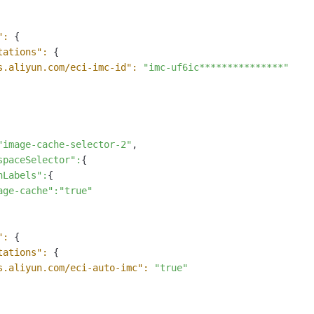
":
 {

tations":
 {

s.aliyun.com/eci-imc-id":
"imc-uf6ic***************"
"image-cache-selector-2"
,

spaceSelector"
:
{

hLabels"
:
{

age-cache"
:"true"
":
 {

tations":
 {

s.aliyun.com/eci-auto-imc":
"true"