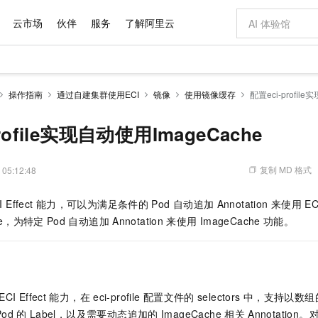
云市场
伙伴
服务
了解阿里云
AI 特惠
数据与 API
成为产品伙伴
企业增值服务
最佳实践
价格计算器
AI 场景体
基础软件
产品伙伴合
阿里云认证
市场活动
配置报价
大模型
操作指南
通过自建集群使用ECI
镜像
使用镜像缓存
配置eci-profil
自助选配和估算价格
步到位
域名与网站
智启 AI 普惠权益
产品生态集成认证中心
企业支持计划
云上春晚
Qwen Audio：打造专属 AI 语音助手
千问官方 MaaS 平台，为开发者和 Agent 而生，新用户赠送 1 亿 + tokens 额度
云服务器 EC
一句话生成原生
AI Coding
阿里云Maa
2026 阿里云
为企业打
数据集
Windows
大模型认证
模型
NEW
NEW
格式还原
值低价云产品抢先购
提供智能易用的域名与建站服务
至高享 1亿+免费 tokens，加速 Al 应用落地
Qwen-Audio-3.0-Realtime 端到端实时语音角色扮演
安全可靠、弹
输入一句话想法,
智能编程，一键
rofile实现自动使用ImageCache
产品生态伙伴
专家技术服务
云上奥运之旅
弹性计算合作
阿里云中企出
手机三要素
宝塔 Linux
全部认证
价格优势
开源旗舰模型
对象存储 OSS
即刻拥有 DeepSeek-V4-Pro
阿里云 OPC 创新助力计划
云数据库 RD
一键部署幻兽
AI 电商营销
产品生态伙伴工作台
企业增值服务台
云栖战略参考
云存储合作计
云栖大会
身份实名认证
CentOS
训练营
推动算力普惠，释放技术红利
的大模型服务
最高返9万
真正可用的 1M 上下文,一次完成代码全链路开发
轻松解锁专属 DeepSeek-V4-Pro
至高百万元 Token 补贴，加速一人公司成长
稳定、安全、高性价比、高性能的云存储服务
一键购买专属
从图文生成到
复制 MD 格式
 05:12:48
云上的中国
数据库合作计
活动全景
短信
Docker
图片和
自进化智能体
人工智能平台 PAI
5 分钟轻松部署专属 QwenPaw
Token Plan 模型订阅计划
Qoder
高效搭建 AI
AI 广告创作
企业成长
大模型
NEW
HOT
信息公告
 Effect
能力，可以为满足条件的
Pod
自动追加
Annotation
来使用
EC
看见新力量
云网络合作计
OCR 文字识别
JAVA
级电脑
越聪明
证享300元代金券
一站式AI开发、训练和推理服务
Qwen3.8-Max 首发尝鲜，限时加量 10 倍，夜间低至2折
从聊天伙伴进化为能主动干活的本地数字员工
面向真实软件
图文、视频一
Kimi-K3
HappyHors
file，为特定
Pod
自动追加
Annotation
来使用
ImageCache
功能。
NEW
魔搭 Mode
loud
服务实践
官网公告
Kimi 最新旗舰模型，长程编程与推理利器
让文字生成流
金融模力时刻
Salesforce O
版
发票查验
全能环境
Qoder CN
Claude Code + GStack 打造工程团队
千问办公，限时限量积分加倍
云原生数据库 P
低代码高效构
AI 建站
NEW
作计划
计划
创新中心
魔搭 ModelSc
健康状态
让AI从“聊天伙伴”进化为能干活的“数字员工”
覆盖公网/内网、递归/权威、移动APP等全场景解析服务
安装技能 GStack，拥有专属 AI 工程团队
你的AI工作搭子，覆盖日常办公高频场景
基于千问大模型等，支持代码智能生成、研发智能问答
0 代码专业建
客户案例
天气预报查询
操作系统
Deepseek-v4-pro
HappyHors
态合作计划
态智能体模型
旗舰 MoE 大模型，百万上下文与顶尖推理能力
图生视频，流
Compute
同享
容器服务 Kubernetes 版 ACK
万小智 AI 建站低至 15元/月
云防火墙
AI 短剧/漫剧
快递物流查询
WordPress
成为服务伙
高校合作
ECI Effect
能力，在
eci-profile
配置文件的
selectors
中，支持以数组
式云数据仓库
点，立即开启云上创新
提供一站式管理容器应用的 K8s 服务
送.CN域名，送备案服务码
云原生的云上
AI助力短剧
GLM-5.2
Wan2.7-T
Pod
的
Label，以及需要动态追加的
ImageCache
相关
Annotation。
Ubuntu