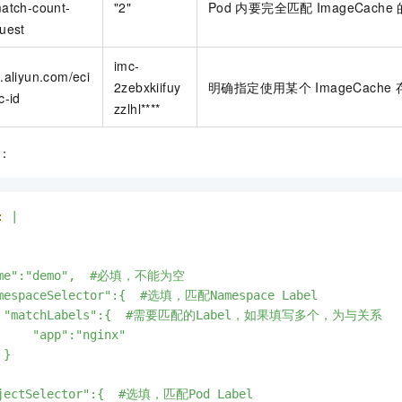
atch-count-
"2"
Pod
内要完全匹配
ImageCache
一个 AI 助手
即刻拥有 DeepSeek-R1 满血版
超强辅助，Bol
uest
在企业官网、通讯软件中为客户提供 AI 客服
多种方案随心选，轻松解锁专属 DeepSeek
imc-
.aliyun.com/eci
2zebxkiifuy
明确指定使用某个
ImageCache
c-id
zzlhl****
：
:
|

ame":"demo",  #必填，不能为空

amespaceSelector":{  #选填，匹配Namespace Label

   "matchLabels":{  #需要匹配的Label，如果填写多个，为与关系

     "app":"nginx"

}

bjectSelector":{  #选填，匹配Pod Label
