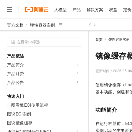
大模型
产品
解决方案
权益
定价
官方文档
弹性容器实例
大模型
产品
解决方案
权益
定价
云市场
伙伴
服务
了解阿里云
精选产品
精选解决方案
普惠上云
产品定价
精选商城
成为销售伙伴
售前咨询
为什么选择阿里云
千问AI平台
弹性容器实例
首页
了解云产品的定价详情
大模型服务平台百炼
千问办公，解锁你的工作
普惠上云 官方力荐
分销伙伴
在线服务
网站建设
什么是云计算
大
大模型服务与应用平台
企业级Agent产品，直接
云服务器38元/年起，超
镜像缓存
产品概述
咨询伙伴
多端小程序
技术领先
云上成本管理
售后服务
千问大模型
Agency Agents：拥
官方推荐返现计划
大模型
产品简介
大模型
精选产品
精选解决方案
Salesforce 国际版订阅
稳定可靠
管理和优化成本
多元化、高性能、安全可靠
推荐新用户得奖励，单订单
更新时间：
2026-05-06
销售伙伴合作计划
产品计费
自助服务
友盟天域
安全合规
人工智能与机器学习
AI
文本生成
无影云电脑
HappyHorse 打造一
云工开物
产品公告
使用镜像缓存（Ima
无影生态合作计划
在线服务
观测云
分析师报告
随时随地安全接入的云上超
高校专属算力普惠，学生认
计算
互联网应用开发
Qwen3.8-Max
基本功能、创建和
HOT
Salesforce On Alibaba C
工单服务
快速入门
智能体时代全能旗舰模型
Tuya 物联网平台阿里云
研究报告与白皮书
云解析DNS
快速拥有专属 OpenClaw
Consulting Partner 合
大数据
容器
一图看懂ECI使用流程
免费试用
短信专区
功能简介
蓝凌 OA
Qwen3.7-Plus
AI 大模型销售与服务生
图说ECI实例
现代化应用
存储
天池大赛
能看、能想、能动手的多模
云原生大数据计算服务 Max
解决方案免费试用 新老
电子合同
图说镜像缓存
在运行容器前，EC
面向分析的企业级SaaS模
最高领取价值200元试用
安全
网络与CDN
AI 算法大赛
Qwen3-VL-Plus
实例启动的主要耗时
畅捷通
通过ECI控制台使用ECI