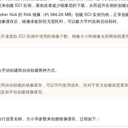
服务生态伙伴
视觉 Coding、空间感知、多模态思考等全面升级
1M上下文，专为长程任务能力而生
云工开物
企业应用
Night Plan 支持 Qwen 3.8-Max
AI 办公
NEW
照来创建
ECI
实例，避免或者减少镜像层的下载，从而提升实例的创建
Red Hat
30+ 款产品免费体验
夜间 5 折，Qwen/Meoo/TokenPlan 客户专享
AI智能应用
科研合作
cker Hub
的
flink
镜像（约
386.26 MB）创建
ECI
实例为例，正常创
ERP
堂（旗舰版）
SUSE
用镜像缓存后，镜像准备阶段无需耗时，可以极大节约实例启动耗时。
智能客服
AI 应用构建
大模型原生
CRM
2个月
自动承接线索
建站小程序
提升速度由
ECI
实例中使用的镜像个数、镜像大小和镜像仓库网络因素
Qoder
大模型服务平台百炼-应用模版
OA 办公系统
HOT
NEW
面向真实软件
个人版上线、团队版降价；千问3.8-Max首发发尝鲜
丰富多元化的应用模版和解决方案
力提升
财税管理
模板建站
万有无界
大模型服务平台百炼-智能体
400电话
定制建站
的模型效果
灵活可视化地构建企业级 Agent
方案
广告营销
模板小程序
为手动创建和自动创建两种方式。
秒悟
人工智能平台 PAI
定制小程序
云端极速 AI 
新一代 AI 视频生成模型，深度适配广告营销等场景
AI Native 的算法工程平台，一站式完成建模、训练、推理服务部署
使用自动创建的镜像缓存，可以节约使用成本。但对于首次创建就需要
APP 开发
需提前手动创建镜像缓存。
建站系统
AI 应用
10分钟微调：让0.6B模型媲美235B模型
多模态数据信
自行设置名称、大小等参数来创建镜像缓存。过程如下：
依托云原生高可用架构,实现Dify私有化部署
用1%尺寸在特定领域达到大模型90%以上效果