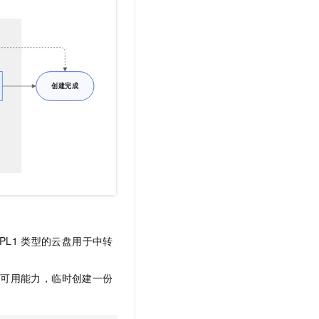
t.diy 一步搞定创意建站
构建大模型应用的安全防护体系
通过自然语言交互简化开发流程,全栈开发支持
通过阿里云安全产品对 AI 应用进行安全防护
PL1
类型的云盘用于中转
速可用能力，临时创建一份