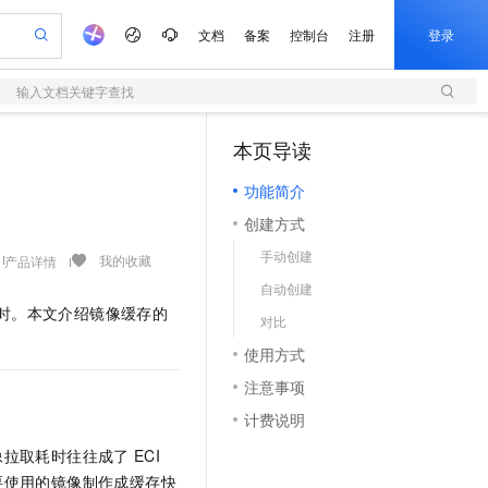
文档
备案
控制台
注册
登录
输入文档关键字查找
验
作计划
器
AI 活动
专业服务
服务伙伴合作计划
开发者社区
加入我们
服务平台百炼
阿里云 OPC 创新助力计划
本页导读
（1）
一站式生成采购清单，支持单品或批量购买
S
io：打造专属 AI 语音助手
S产品伙伴计划（繁花）
峰会
造的大模型服务与应用开发平台
轻量应用服务器
一句话生成原生可编辑精美 PPT 文稿
AI 生产力先锋
Al MaaS 服务伙伴赋能合作
域名
博文
Careers
至高可申请百万元
功能简介
性可伸缩的云计算服务
开启高性价比 AI 编程新体验
Qwen-Audio-3.0-Realtime 端到端实时语音角色扮演
输入一句话想法, 轻松生成专业的 PPT
先锋实践拓展 AI 生产力的边界
快速构建应用程序和网站，即刻迈出上云第一步
Token 补贴，五大权
计划
海大会
伙伴信用分合作计划
商标
问答
社会招聘
创建方式
益加速 OPC 成功
S
eek-V4-Pro
数字证书管理服务（原SSL证书）
一键部署幻兽帕鲁游戏服务器
飞天发布时刻
HOT
划
备案
电子书
校园招聘
手动创建
pSeek-V4-Pro
视频创作，一键激活电商全链路生产力
全托管，含MySQL、PostgreSQL、SQL Server、MariaDB多引擎
实现全站HTTPS，呈现可信的WEB访问
一键购买专属联机服务器，轻松开启游戏
所见，即是所愿
我的收藏
产品详情
更多支持
划
公司注册
镜像站
自动创建
视频生成
语音识别与合成
专属 QwenPaw
短信服务
漫剧工坊：一站式动画创作平台
AI 实训营
HOT
时。本文介绍镜像缓存的
合作伙伴培训与认证
对比
划
上云迁移
的智能体编程平台
站生成，高效打造优质广告素材
从聊天伙伴进化为能主动干活的本地数字员工
快速生产连贯的高质量长漫剧
从基础到进阶，Agent 创客手把手教你
国内短信简单易用，安全可靠，秒级触达，全球覆盖200+国家和地区。
e-1.1-T2V
Qwen3-TTS-Flash
lScope
我要反馈
查询合作伙伴
使用方式
畅细腻的高质量视频
离线语音合成大模型，多语言方言自适应，低延迟高稳定
n Alibaba Cloud ISV 合作
代维服务
olarDB
建企业门户网站
大数据开发治理平台 DataWorks
10 分钟搭建微信、支付宝小程序
注意事项
创新加速
ope
登录合作伙伴管理后台
我要建议
站，无忧落地极速上线
以可视化方式快速构建移动和 PC 门户网站
100%兼容MySQL、PostgreSQL，兼容Oracle，支持集中和分布式
高效部署网站，快速应用到小程序
Data Agent 驱动的一站式 Data+AI 开发治理平台
e-1.1-I2V
Cosyvoice-V3-Flash
计费说明
安全
畅自然，细节丰富
高表现力语音合成大模型，语音克隆听感自然
我要投诉
上云场景组合购
伴
像拉取耗时往往成了
ECI
边界网络安全防护产品
漫剧创作，剧本、分镜、视频高效生成
覆盖90%+业务场景，专享组合折扣价
2V
VPN
Fun-ASR
要使用的镜像制作成缓存快