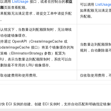
可以调用
ListUsage
接口，或者在控制台的
权益
可以调用
ListUsag
配额
页面查看配额。
如果配额无法满足
如果配额无法满足需求，请提交工单申请提升配
升配额。
额。
默认情况下，当数量达到配额限制时，无法继续
手动创建镜像缓存。
支持通过
OpenAPI（CreateImageCache
或
当数量达到配额限
pdateImageCache
接口）将某个镜像缓存的淘
规则，自动删除最
策略（EliminationStrategy
参数）配置为
LRU，表示当数量达到配额限制时，系统可以自
动删除最不常用的
LRU
镜像缓存。
收取创建费用和使用费用。
仅收取使用费用，
加快
ECI
实例的创建。创建
ECI
实例时，支持自动匹配和明确指定镜像