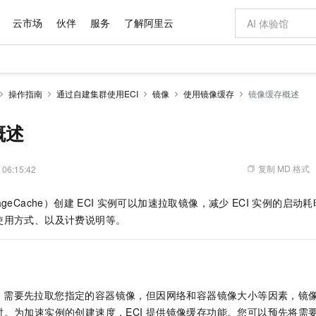
云市场
伙伴
服务
了解阿里云
AI 特惠
数据与 API
成为产品伙伴
企业增值服务
最佳实践
价格计算器
AI 场景体
基础软件
产品伙伴合
阿里云认证
市场活动
配置报价
大模型
操作指南
通过自建集群使用ECI
镜像
使用镜像缓存
镜像缓存概述
自助选配和估算价格
新方式
域名与网站
睿译宝，AI翻译排版一步到位
智启 AI 普惠权益
产品生态集成认证中心
企业支持计划
云上春晚
千问官方 MaaS 平台，为开发者和 Agent 而生，新用户赠送 1 亿 + tokens 额度
云服务器 EC
Qwen Aud
AI Coding
阿里云Maa
2026 阿里云
为企业打
数据集
Windows
大模型认证
模型
NEW
NEW
交付可用成果
值低价云产品抢先购
提供智能易用的域名与建站服务
上传文档即自动完成翻译和格式还原
至高享 1亿+免费 tokens，加速 Al 应用落地
安全可靠、弹
智能编程，一键
概述
产品生态伙伴
专家技术服务
云上奥运之旅
弹性计算合作
阿里云中企出
手机三要素
宝塔 Linux
全部认证
价格优势
有专属领域专家
对象存储 OSS
GLM-5.2：长任务时代开源旗舰模型
阿里云 OPC 创新助力计划
云数据库 RD
即刻拥有 DeepS
AI 电商营销
产品生态伙伴工作台
企业增值服务台
云栖战略参考
云存储合作计
云栖大会
身份实名认证
CentOS
训练营
推动算力普惠，释放技术红利
的大模型服务
最高返9万
多领域专家智能体,一键组建 AI 虚拟交付团队
至高百万元 Token 补贴，加速一人公司成长
稳定、安全、高性价比、高性能的云存储服务
真正可用的 1M 上下文,一次完成代码全链路开发
轻松解锁专属 Dee
从图文生成到
复制 MD 格式
 06:15:42
云上的中国
数据库合作计
活动全景
短信
Docker
图片和
站式影视创作平台
人工智能平台 PAI
Hermes Agent，打造自进化智能体
Token Plan 模型订阅计划
Qoder
5 分钟轻松部署
AI 广告创作
企业成长
大模型
NEW
信息公告
geCache）创建
ECI
实例可以加速拉取镜像，减少
ECI
实例的启动耗
看见新力量
云网络合作计
OCR 文字识别
JAVA
级电脑
证享300元代金券
可视化编排打通从文字构思到成片全链路闭环
一站式AI开发、训练和推理服务
自主进化，持久记忆，越用越聪明
Qwen3.8-Max 首发尝鲜，限时加量 10 倍，夜间低至2折
面向真实软件
图文、视频一
Kimi-K3
HappyHors
使用方式、以及计费说明等。
NEW
魔搭 Mode
loud
服务实践
官网公告
Kimi 最新旗舰模型，长程编程与推理利器
让文字生成流
金融模力时刻
Salesforce O
版
发票查验
全能环境
Qoder CN
Claude Code + GStack 打造工程团队
千问办公，限时限量积分加倍
云原生数据库 P
低代码高效构
AI 建站
NEW
作计划
计划
创新中心
魔搭 ModelSc
健康状态
让AI从“聊天伙伴”进化为能干活的“数字员工”
覆盖公网/内网、递归/权威、移动APP等全场景解析服务
安装技能 GStack，拥有专属 AI 工程团队
你的AI工作搭子，覆盖日常办公高频场景
基于千问大模型等，支持代码智能生成、研发智能问答
0 代码专业建
客户案例
天气预报查询
操作系统
Deepseek-v4-pro
HappyHors
态合作计划
态智能体模型
旗舰 MoE 大模型，百万上下文与顶尖推理能力
图生视频，流
Compute
同享
容器服务 Kubernetes 版 ACK
万小智 AI 建站低至 15元/月
云防火墙
AI 短剧/漫剧
快递物流查询
WordPress
成为服务伙
高校合作
I
需要先拉取您指定的容器镜像，但因网络和容器镜像大小等因素，镜
式云数据仓库
点，立即开启云上创新
提供一站式管理容器应用的 K8s 服务
送.CN域名，送备案服务码
云原生的云上
AI助力短剧
GLM-5.2
Wan2.7-T
。为加速实例的创建速度，ECI
提供镜像缓存功能。您可以预先将需
Ubuntu