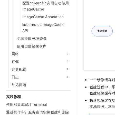
配置eci-profile实现自动使用
10 分钟在聊天系统中增加
专有云
ImageCache
ImageCache Annotation
kubernetes ImageCache
API
免密拉取ACR镜像
使用自建镜像仓库
网络
存储
容器配置
日志
一个镜像缓存
常见问题
创建过程中，
创建镜像缓存
实践教程
极速镜像缓存
使用和集成ECI Terminal
本地快照。本
通过操作审计服务查询实例创建和删除