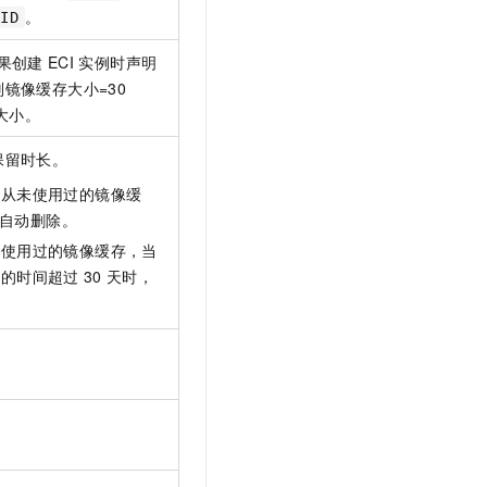
。
ID
如果创建
ECI
实例时声明
镜像缓存大小=30
大小。
保留时长。
后从未使用过的镜像缓
自动删除。
后使用过的镜像缓存，当
用的时间超过
30
天时，
。
。
。