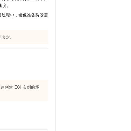
文戏情感细腻自然，动作戏激烈拳拳到肉，实现更强表演能力
支持中英文自由切换，具备更强的噪声鲁棒性
云聚AI 严选权益
速度。
SSL 证书
，一键激活高效办公新体验
精选AI产品，从模型到应用全链提效
建过程中，镜像准备阶段需
堡垒机
AI 用量加速计划
应用
防火墙
、识别商机，让客服更高效、服务更出色。
新老同享，达量后返
等决定。
千问办公
主机安全
NEW
的智能体编程平台
一站式AI生产力平台
AI 应用及服务市场
伶鹊
企业级人与Agent协作平台，接入和调度多个数字员工
智能客服平台，对话机器人、对话分析、智能外呼
AI 应用
大模型服务平台百炼 - 全妙
大模型
应用创作平台
多模态内容创作工具，已接入 DeepSeek
加速创建
ECI
实例的场
自然语言处理
数据标注
机器学习
息提取
与 AI 智能体进行实时音视频通话
从文本、图片、视频中提取结构化的属性信息
构建支持视频理解的 AI 音视频实时通话应用