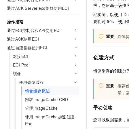
AI 产品 免费试用
网络
照，然后基于该快
安全
云开发大赛
通过ACK Serverless集群使用ECI
Tableau 订阅
1亿+ 大模型 tokens 和 
经实测，以使用
Do
可观测
入门学习赛
中间件
AI空中课堂在线直播课
要耗时
50s，使
操作指南
140+云产品 免费试用
大模型服务
上云与迁云
产品新客免费试用，最长1
数据库
通过ECI控制台和API使用ECI
生态解决方案
重要
具体
千问AI平台-Token Plan
通过ACK使用ECI
企业出海
大模型ACA认证体验
大数据计算
助力企业全员 AI 认知与能
通过自建集群使用ECI
行业生态解决方案
政企业务
媒体服务
千问AI平台-模型体验
对接ECI
创建方式
开发者生态解决方案
在线体验全尺寸、多种模态
ECI Pod
企业服务与云通信
AI 开发和 AI 应用解决
镜像缓存的创建分
Happy 系列大模型
镜像
域名与网站
使用镜像缓存
重要
推荐
终端用户计算
镜像缓存概述
景，
部署ImageCache CRD
Serverless
大模型解决方案
手动创建
管理ImageCache
开发工具
快速部署 Dify，高效搭建 
使用ImageCache加速创建
您可以根据需要，
迁移与运维管理
Pod