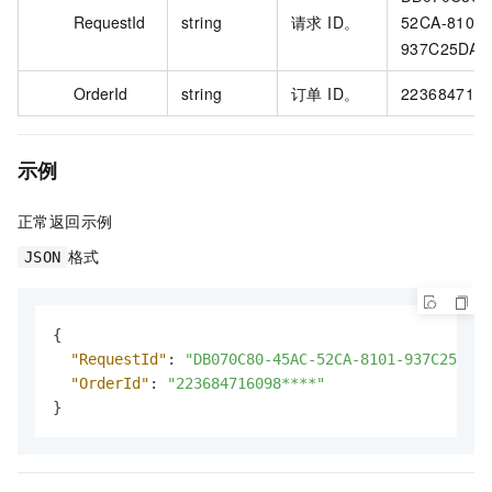
RequestId
string
请求 ID。
52CA-8101-
937C25DA**
OrderId
string
订单 ID。
2236847160
示例
正常返回示例
格式
JSON
{
"RequestId"
:
"DB070C80-45AC-52CA-8101-937C25DA**
"OrderId"
:
"223684716098****"
}