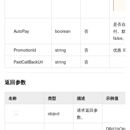
是否自动
AutoPay
boolean
否
付。默认
false。
PromotionId
string
否
优惠 ID
PaidCallBackUrl
string
否
返回参数
名称
类型
描述
示例值
请求返回参
object
数。
DB070C80-