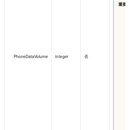
重要
PhoneDataVolume
integer
否