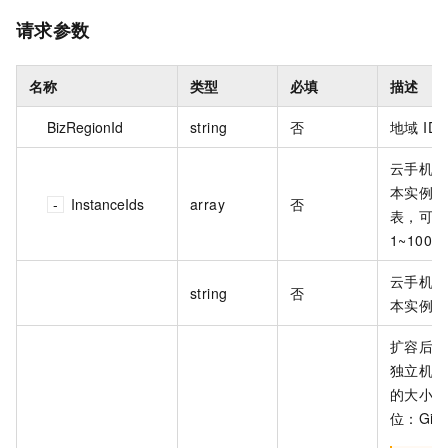
请求参数
名称
类型
必填
描述
BizRegionId
string
否
地域 ID
云手机矩
本实例 I
InstanceIds
array
否
表，可设
1~100 
云手机矩
string
否
本实例 I
扩容后期
独立机身
的大小。
位：GiB