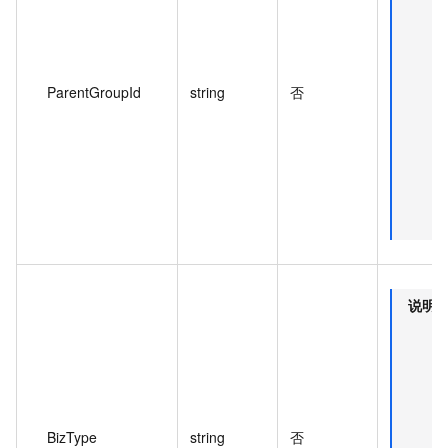
ParentGroupId
string
否
说明
BizType
string
否