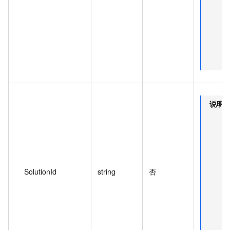
说明
SolutionId
string
否