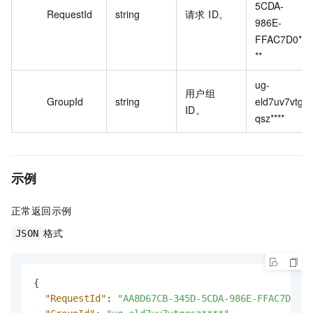
5CDA-
RequestId
string
请求 ID。
986E-
FFAC7D0**
**
ug-
用户组
GroupId
string
eld7uv7vtg
ID。
qsz****
示例
正常返回示例
格式
JSON
{
"RequestId"
:
"AA8D67CB-345D-5CDA-986E-FFAC7D0***