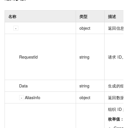
名称
类型
描述
object
返回信息
RequestId
string
请求 ID。
Data
string
生成的组织
AliasInfo
object
返回数据
组织 ID 
枚举值：
Genera