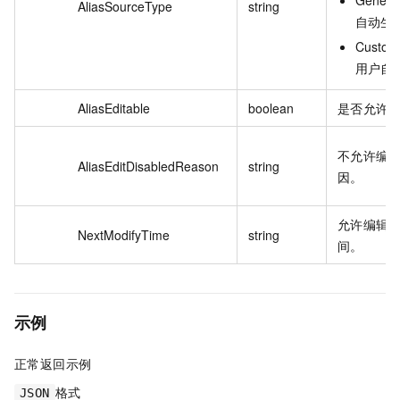
AliasSourceType
string
自动生
Custom
用户自
AliasEditable
boolean
是否允许
不允许编
AliasEditDisabledReason
string
因。
允许编辑
NextModifyTime
string
间。
示例
正常返回示例
格式
JSON