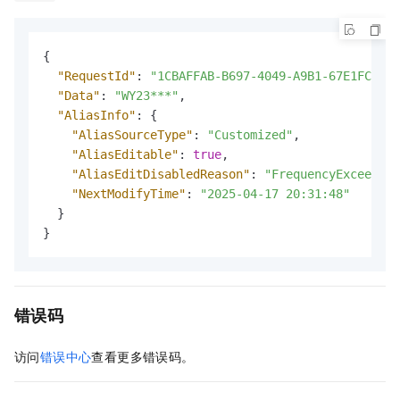
{
"RequestId"
:
"1CBAFFAB-B697-4049-A9B1-67E1FC5F**
"Data"
:
"WY23***"
,
"AliasInfo"
:
{
"AliasSourceType"
:
"Customized"
,
"AliasEditable"
:
true
,
"AliasEditDisabledReason"
:
"FrequencyExceedsLi
"NextModifyTime"
:
"2025-04-17 20:31:48"
}
}
错误码
访问
错误中心
查看更多错误码。