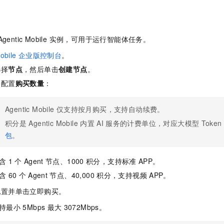
服务生态伙伴
视觉 Coding、空间感知、多模态思考等全面升级
1M上下文，专为长程任务能力而生
云工开物
企业应用
Night Plan 支持 Qwen 3.8-Max
AI 办公
NEW
Red Hat
30+ 款产品免费体验
夜间 5 折，Qwen/Meoo/TokenPlan 客户专享
AI智能应用
科研合作
ERP
堂（旗舰版）
SUSE
智能客服
entic Mobile 实例，可用于运行智能体任务。
AI 应用构建
大模型原生
CRM
2个月
自动承接线索
obile
企业版控制台
。
建站小程序
Qoder
大模型服务平台百炼-应用模版
OA 办公系统
HOT
NEW
选择
节点
，然后单击
创建节点
。
面向真实软件
个人版上线、团队版降价；千问3.8-Max首发发尝鲜
丰富多元化的应用模版和解决方案
力提升
财税管理
模板建站
并配置
购买数量
：
万有无界
大模型服务平台百炼-智能体
400电话
定制建站
的模型效果
灵活可视化地构建企业级 Agent
Agentic Mobile
仅支持按月购买，支持自动续费。
方案
广告营销
模板小程序
积分是
Agentic Mobile
内置
AI
服务的计费单位，对应大模型
Token
秒悟
人工智能平台 PAI
包
。
定制小程序
云端极速 AI 
新一代 AI 视频生成模型，深度适配广告营销等场景
AI Native 的算法工程平台，一站式完成建模、训练、推理服务部署
APP 开发
含
1
个
Agent
节点、1000
积分，支持标准
APP。
建站系统
含
60
个
Agent
节点、40,000
积分，支持视频
APP。
配置并单击立即购买。
AI 应用
10分钟微调：让0.6B模型媲美235B模型
多模态数据信
持最小
5Mbps
最大
3072Mbps。
依托云原生高可用架构,实现Dify私有化部署
用1%尺寸在特定领域达到大模型90%以上效果