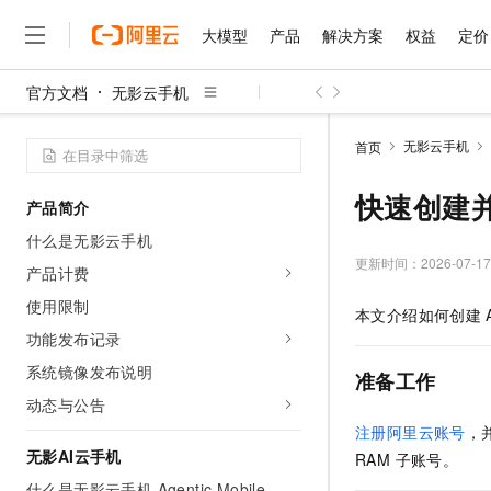
大模型
产品
解决方案
权益
定价
官方文档
无影云手机
大模型
产品
解决方案
权益
定价
云市场
伙伴
服务
了解阿里云
精选产品
精选解决方案
普惠上云
产品定价
精选商城
成为销售伙伴
售前咨询
为什么选择阿里云
千问AI平台
无影云手机
首页
了解云产品的定价详情
大模型服务平台百炼
千问办公，解锁你的工作
普惠上云 官方力荐
分销伙伴
在线服务
网站建设
什么是云计算
大
大模型服务与应用平台
企业级Agent产品，直接
云服务器38元/年起，超
快速创建并使
产品简介
咨询伙伴
多端小程序
技术领先
云上成本管理
售后服务
千问大模型
Agency Agents：拥
官方推荐返现计划
大模型
什么是无影云手机
大模型
精选产品
精选解决方案
Salesforce 国际版订阅
稳定可靠
管理和优化成本
多元化、高性能、安全可靠
推荐新用户得奖励，单订单
更新时间：
2026-07-17
销售伙伴合作计划
产品计费
自助服务
友盟天域
安全合规
人工智能与机器学习
AI
文本生成
无影云电脑
HappyHorse 打造一
云工开物
使用限制
本文介绍如何创建
无影生态合作计划
在线服务
观测云
分析师报告
随时随地安全接入的云上超
高校专属算力普惠，学生认
计算
互联网应用开发
功能发布记录
Qwen3.8-Max
HOT
Salesforce On Alibaba C
工单服务
智能体时代全能旗舰模型
Tuya 物联网平台阿里云
研究报告与白皮书
系统镜像发布说明
云解析DNS
快速拥有专属 OpenClaw
Consulting Partner 合
准备工作
大数据
容器
免费试用
短信专区
动态与公告
蓝凌 OA
Qwen3.7-Plus
AI 大模型销售与服务生
现代化应用
存储
天池大赛
注册阿里云账号
，
能看、能想、能动手的多模
云原生大数据计算服务 Max
解决方案免费试用 新老
电子合同
无影AI云手机
RAM 子账号。
面向分析的企业级SaaS模
最高领取价值200元试用
安全
网络与CDN
AI 算法大赛
Qwen3-VL-Plus
畅捷通
什么是无影云手机 Agentic Mobile