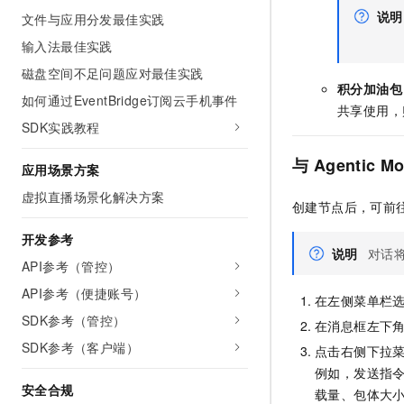
10 分钟在聊天系统中增加
说明
文件与应用分发最佳实践
专有云
输入法最佳实践
磁盘空间不足问题应对最佳实践
积分加油包
如何通过EventBridge订阅云手机事件
共享使用，
SDK实践教程
与
Agentic Mo
应用场景方案
虚拟直播场景化解决方案
创建节点后，可前
开发参考
说明
对话
API参考（管控）
API参考（便捷账号）
在左侧菜单栏
SDK参考（管控）
在消息框左下
SDK参考（客户端）
点击右侧下拉
例如，发送指令
安全合规
载量、包体大