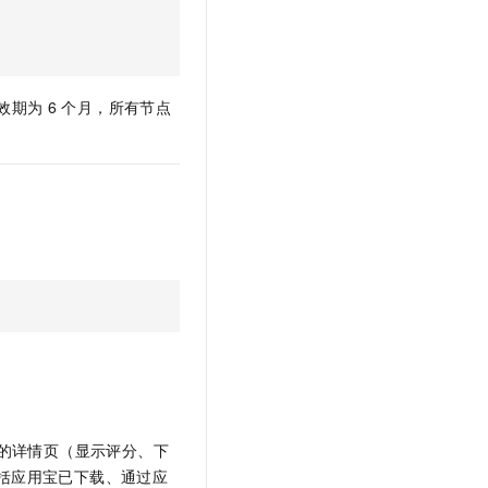
t.diy 一步搞定创意建站
构建大模型应用的安全防护体系
通过自然语言交互简化开发流程,全栈开发支持
通过阿里云安全产品对 AI 应用进行安全防护
效期为
6
个月，所有节点
宝的详情页（显示评分、下
括应用宝已下载、通过应