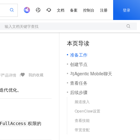
文档
备案
控制台
注册
登录
输入文档关键字查找
验
作计划
器
AI 活动
专业服务
服务伙伴合作计划
开发者社区
加入我们
服务平台百炼
阿里云 OPC 创新助力计划
本页导读
（1）
一站式生成采购清单，支持单品或批量购买
S
io：打造专属 AI 语音助手
S产品伙伴计划（繁花）
峰会
造的大模型服务与应用开发平台
轻量应用服务器
一句话生成原生可编辑精美 PPT 文稿
AI 生产力先锋
Al MaaS 服务伙伴赋能合作
域名
博文
Careers
至高可申请百万元
准备工作
性可伸缩的云计算服务
开启高性价比 AI 编程新体验
Qwen-Audio-3.0-Realtime 端到端实时语音角色扮演
输入一句话想法, 轻松生成专业的 PPT
先锋实践拓展 AI 生产力的边界
快速构建应用程序和网站，即刻迈出上云第一步
Token 补贴，五大权
计划
海大会
伙伴信用分合作计划
商标
问答
社会招聘
创建节点
益加速 OPC 成功
S
eek-V4-Pro
数字证书管理服务（原SSL证书）
一键部署幻兽帕鲁游戏服务器
飞天发布时刻
HOT
划
备案
电子书
校园招聘
与Agentic Mobile聊天
pSeek-V4-Pro
视频创作，一键激活电商全链路生产力
全托管，含MySQL、PostgreSQL、SQL Server、MariaDB多引擎
实现全站HTTPS，呈现可信的WEB访问
一键购买专属联机服务器，轻松开启游戏
所见，即是所愿
我的收藏
产品详情
更多支持
划
公司注册
镜像站
查看任务
视频生成
语音识别与合成
专属 QwenPaw
短信服务
漫剧工坊：一站式动画创作平台
AI 实训营
HOT
迭代优化。
合作伙伴培训与认证
后续步骤
划
上云迁移
的智能体编程平台
站生成，高效打造优质广告素材
从聊天伙伴进化为能主动干活的本地数字员工
快速生产连贯的高质量长漫剧
从基础到进阶，Agent 创客手把手教你
国内短信简单易用，安全可靠，秒级触达，全球覆盖200+国家和地区。
e-1.1-T2V
Qwen3-TTS-Flash
lScope
我要反馈
查询合作伙伴
频道接入
畅细腻的高质量视频
离线语音合成大模型，多语言方言自适应，低延迟高稳定
n Alibaba Cloud ISV 合作
代维服务
olarDB
建企业门户网站
大数据开发治理平台 DataWorks
10 分钟搭建微信、支付宝小程序
OpenClaw设置
创新加速
ope
登录合作伙伴管理后台
我要建议
站，无忧落地极速上线
以可视化方式快速构建移动和 PC 门户网站
100%兼容MySQL、PostgreSQL，兼容Oracle，支持集中和分布式
高效部署网站，快速应用到小程序
Data Agent 驱动的一站式 Data+AI 开发治理平台
e-1.1-I2V
Cosyvoice-V3-Flash
查看技能
安全
权限的
畅自然，细节丰富
高表现力语音合成大模型，语音克隆听感自然
我要投诉
FullAccess
上云场景组合购
伴
带宽变配
边界网络安全防护产品
漫剧创作，剧本、分镜、视频高效生成
覆盖90%+业务场景，专享组合折扣价
2V
VPN
Fun-ASR