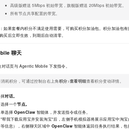
一个 AI 助手
即刻拥有 DeepSeek-R1 满血版
超强辅助，Bol
高级版赠送
5Mbps
初始带宽，旗舰版赠送
20Mbps
初始带宽。
在企业官网、通讯软件中为客户提供 AI 客服
多种方案随心选，轻松解锁专属 DeepSeek
所有节点共享配置的带宽。
：如果套餐内积分不满足使用需要，可购买积分加油包。积分加油包有
购买后立即生效，到期后自动清零。
bile
聊天
往对话页与
Agentic Mobile
下发指令。
将消耗积分，可通过控制台右上角
积分
>
查看明细
查看积分变动详情。
选择
对话。
角选择一个
节点。
菜单选择
OpenClaw
智能体，并发送指令或任务。
"帮我下载应用宝并安装淘宝"后，左侧手机模拟器将展示应用宝中淘
小等信息），右侧聊天区域中
OpenClaw
智能体返回任务执行结果，包