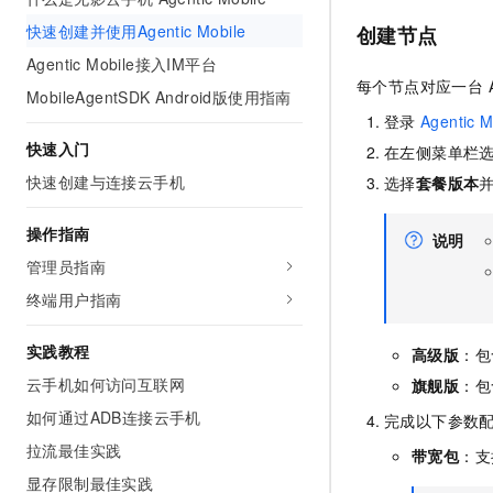
AI 产品 免费试用
网络
安全
云开发大赛
快速创建并使用Agentic Mobile
创建节点
Tableau 订阅
1亿+ 大模型 tokens 和 
Agentic Mobile接入IM平台
可观测
入门学习赛
中间件
AI空中课堂在线直播课
140+云产品 免费试用
每个节点对应一台 Ag
大模型服务
MobileAgentSDK Android版使用指南
上云与迁云
产品新客免费试用，最长1
数据库
登录
Agentic M
生态解决方案
千问AI平台-Token Plan
快速入门
企业出海
在左侧菜单栏
大模型ACA认证体验
大数据计算
助力企业全员 AI 认知与能
快速创建与连接云手机
行业生态解决方案
选择
套餐版本
政企业务
媒体服务
千问AI平台-模型体验
开发者生态解决方案
操作指南
在线体验全尺寸、多种模态
说明
企业服务与云通信
AI 开发和 AI 应用解决
管理员指南
Happy 系列大模型
域名与网站
终端用户指南
终端用户计算
实践教程
高级版
：包
Serverless
云手机如何访问互联网
旗舰版
：包
大模型解决方案
如何通过ADB连接云手机
完成以下参数
开发工具
快速部署 Dify，高效搭建 
拉流最佳实践
带宽包
：支
迁移与运维管理
显存限制最佳实践