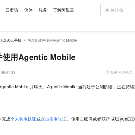
云市场
伙伴
服务
了解阿里云
AI 特惠
数据与 API
成为产品伙伴
企业增值服务
最佳实践
价格计算器
AI 场景体
基础软件
产品伙伴合
阿里云认证
市场活动
配置报价
大模型
无影AI云手机
快速创建并使用Agentic Mobile
自助选配和估算价格
新方式
域名与网站
睿译宝，AI翻译排版一步到位
智启 AI 普惠权益
产品生态集成认证中心
企业支持计划
云上春晚
千问官方 MaaS 平台，为开发者和 Agent 而生，新用户赠送 1 亿 + tokens 额度
云服务器 EC
Qwen Aud
AI Coding
阿里云Maa
2026 阿里云
为企业打
数据集
Windows
大模型认证
模型
NEW
NEW
交付可用成果
值低价云产品抢先购
提供智能易用的域名与建站服务
上传文档即自动完成翻译和格式还原
至高享 1亿+免费 tokens，加速 Al 应用落地
安全可靠、弹
智能编程，一键
用Agentic Mobile
产品生态伙伴
专家技术服务
云上奥运之旅
弹性计算合作
阿里云中企出
手机三要素
宝塔 Linux
全部认证
价格优势
有专属领域专家
对象存储 OSS
GLM-5.2：长任务时代开源旗舰模型
阿里云 OPC 创新助力计划
云数据库 RD
即刻拥有 DeepS
AI 电商营销
产品生态伙伴工作台
企业增值服务台
云栖战略参考
云存储合作计
云栖大会
身份实名认证
CentOS
训练营
推动算力普惠，释放技术红利
的大模型服务
最高返9万
多领域专家智能体,一键组建 AI 虚拟交付团队
至高百万元 Token 补贴，加速一人公司成长
稳定、安全、高性价比、高性能的云存储服务
真正可用的 1M 上下文,一次完成代码全链路开发
轻松解锁专属 Dee
从图文生成到
复制 MD 格式
 06:47:23
云上的中国
数据库合作计
活动全景
短信
Docker
图片和
站式影视创作平台
人工智能平台 PAI
Hermes Agent，打造自进化智能体
Token Plan 模型订阅计划
Qoder
5 分钟轻松部署
AI 广告创作
企业成长
大模型
NEW
信息公告
Agentic Mobile
并聊天。Agentic Mobile
当前处于公测阶段，正在持续
看见新力量
云网络合作计
OCR 文字识别
JAVA
级电脑
证享300元代金券
可视化编排打通从文字构思到成片全链路闭环
一站式AI开发、训练和推理服务
自主进化，持久记忆，越用越聪明
Qwen3.8-Max 首发尝鲜，限时加量 10 倍，夜间低至2折
面向真实软件
图文、视频一
Kimi-K3
HappyHors
NEW
魔搭 Mode
loud
服务实践
官网公告
Kimi 最新旗舰模型，长程编程与推理利器
让文字生成流
金融模力时刻
Salesforce O
版
发票查验
全能环境
Qoder CN
Claude Code + GStack 打造工程团队
千问办公，限时限量积分加倍
云原生数据库 P
低代码高效构
AI 建站
NEW
作计划
计划
创新中心
魔搭 ModelSc
健康状态
让AI从“聊天伙伴”进化为能干活的“数字员工”
覆盖公网/内网、递归/权威、移动APP等全场景解析服务
安装技能 GStack，拥有专属 AI 工程团队
你的AI工作搭子，覆盖日常办公高频场景
基于千问大模型等，支持代码智能生成、研发智能问答
0 代码专业建
客户案例
天气预报查询
操作系统
Deepseek-v4-pro
HappyHors
态合作计划
并完成
个人实名认证
或
企业实名认证
。使用主账号或者获得
态智能体模型
旗舰 MoE 大模型，百万上下文与顶尖推理能力
图生视频，流
AliyunECD
Compute
同享
容器服务 Kubernetes 版 ACK
万小智 AI 建站低至 15元/月
云防火墙
AI 短剧/漫剧
快递物流查询
WordPress
成为服务伙
高校合作
式云数据仓库
点，立即开启云上创新
提供一站式管理容器应用的 K8s 服务
送.CN域名，送备案服务码
云原生的云上
AI助力短剧
GLM-5.2
Wan2.7-T
Ubuntu