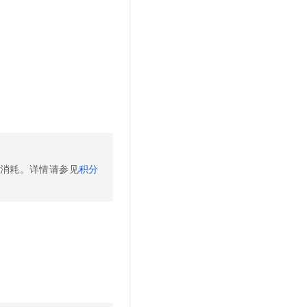
文戏情感细腻自然，动作戏激烈拳拳到肉，实现更强表演能力
支持中英文自由切换，具备更强的噪声鲁棒性
云聚AI 严选权益
SSL 证书
，一键激活高效办公新体验
精选AI产品，从模型到应用全链提效
堡垒机
AI 用量加速计划
应用
防火墙
、识别商机，让客服更高效、服务更出色。
新老同享，达量后返
千问办公
主机安全
NEW
的智能体编程平台
一站式AI生产力平台
AI 应用及服务市场
伶鹊
企业级人与Agent协作平台，接入和调度多个数字员工
智能客服平台，对话机器人、对话分析、智能外呼
AI 应用
消耗。详情请参见
积分
大模型服务平台百炼 - 全妙
大模型
应用创作平台
多模态内容创作工具，已接入 DeepSeek
自然语言处理
数据标注
机器学习
息提取
与 AI 智能体进行实时音视频通话
从文本、图片、视频中提取结构化的属性信息
构建支持视频理解的 AI 音视频实时通话应用