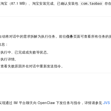
淘宝（87.1 MB）、淘宝安装完成、已确认安装包
存在
com.taobao
ile 会自动将对话中的需求拆解为执行任务。前往
任务
页面可查看所有任务的
信息：
示执行中、已完成或失败等状态。
看执行详情。
可查看失败原因并在对话中重新发送指令。
实现通过
IM
平台聊天向
OpenClaw
下发任务与指令，详情请参见
JVS 