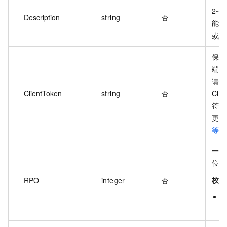
2~
Description
string
否
能以
或
h
保证
端生
请求
ClientToken
string
否
Cli
符，
更多
等性
一致
位：
枚举
RPO
integer
否
9
9