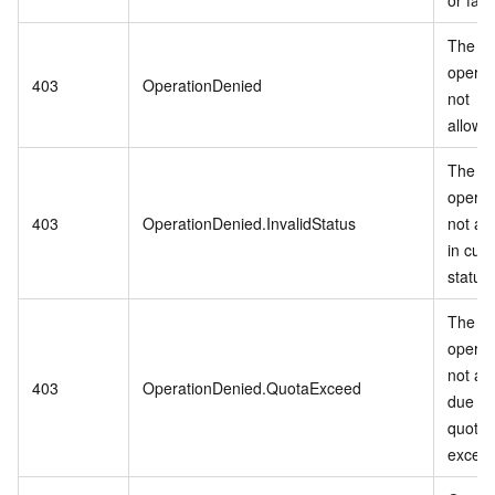
or fail
The
operat
403
OperationDenied
not
allowe
The
operat
403
OperationDenied.InvalidStatus
not al
in curr
status.
The
operat
not al
403
OperationDenied.QuotaExceed
due to
quota
exceed