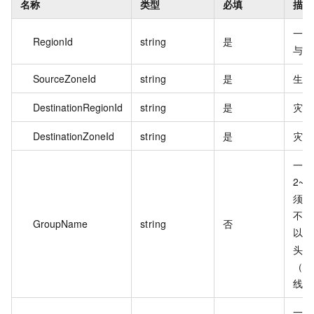
名称
类型
必填
描述
一致
RegionId
string
是
与生
SourceZoneId
string
是
生产
DestinationRegionId
string
是
灾备
DestinationZoneId
string
是
灾备
一致
2~
须以
不能
GroupName
string
否
以
h
头。
（:
线（
一致