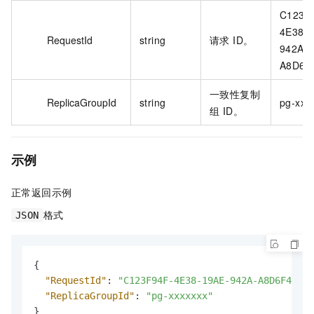
C123F
4E38-1
RequestId
string
请求 ID。
942A-
A8D6F4
一致性复制
ReplicaGroupId
string
pg-xxx
组 ID。
示例
正常返回示例
格式
JSON
{
"RequestId"
:
"C123F94F-4E38-19AE-942A-A8D6F44F**
"ReplicaGroupId"
:
"pg-xxxxxxx"
}