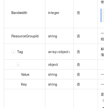
带宽
Bandwidth
integer
否
一致
ResourceGroupId
string
否
组 I
标签
Tag
array<object>
否
项。
object
否
Value
string
否
一致
Key
string
否
一致
是否
（R