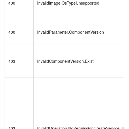
400
InvalidImage.OsTypeUnsupported
400
InvalidParameter.ComponentVersion
403
InvalidComponentVersion.Exist
403
InvalidOperation.NoPermissionCreateServiceLink