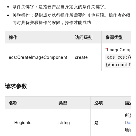
条件关键字：是指云产品自身定义的条件关键字。
关联操作：是指成功执行操作所需要的其他权限。操作者必须
同时具备关联操作的权限，操作才能成功。
操作
访问级别
资源类型
*
ImageCompon
ecs:CreateImageComponent
create
acs:ecs:{#r
{#accountId}
请求参数
名称
类型
必填
描述
所属
RegionId
string
是
Desc
地域