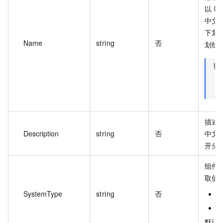
以 ht
中文
下划
Name
string
否
划线
说
描述信
Description
string
否
中文字符
开头
组件
取值
SystemType
string
否
L
W
默认值