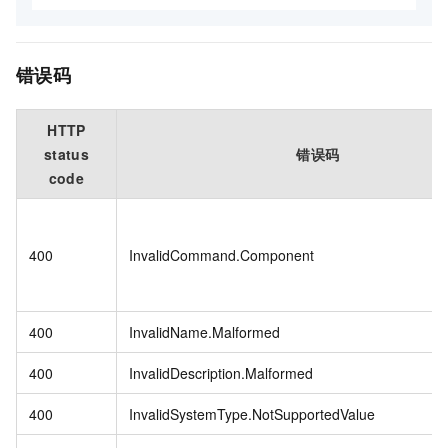
错误码
HTTP
status
错误码
code
400
InvalidCommand.Component
400
InvalidName.Malformed
400
InvalidDescription.Malformed
400
InvalidSystemType.NotSupportedValue