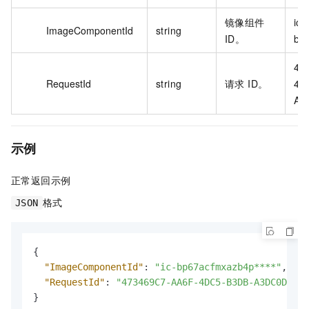
镜像组件
ic-
ImageComponentId
string
ID。
bp
47
RequestId
string
请求 ID。
4D
A3
示例
正常返回示例
格式
JSON
{
"ImageComponentId"
:
"ic-bp67acfmxazb4p****"
,
"RequestId"
:
"473469C7-AA6F-4DC5-B3DB-A3DC0DE3C8
}