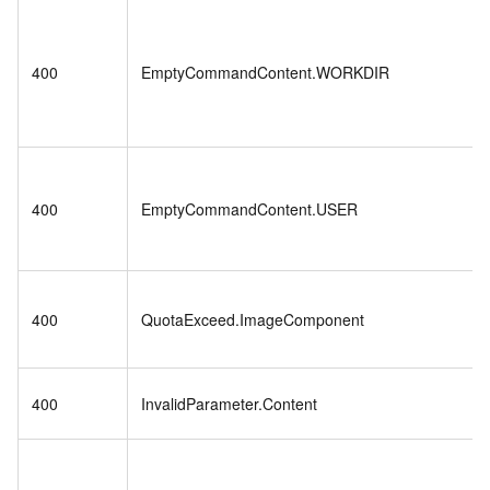
400
EmptyCommandContent.WORKDIR
400
EmptyCommandContent.USER
400
QuotaExceed.ImageComponent
400
InvalidParameter.Content