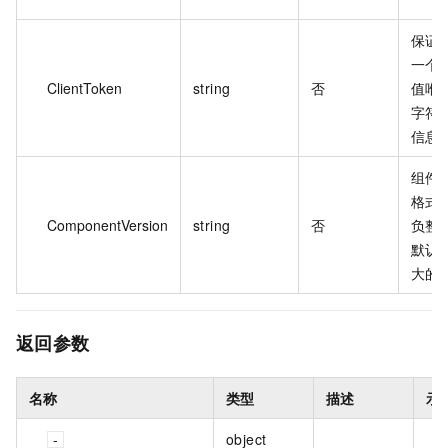
保证
一个
ClientToken
string
否
值唯
字符
信息
组件
格式为 
ComponentVersion
string
否
负整
默认值
大的 
返回参数
名称
类型
描述
示
object