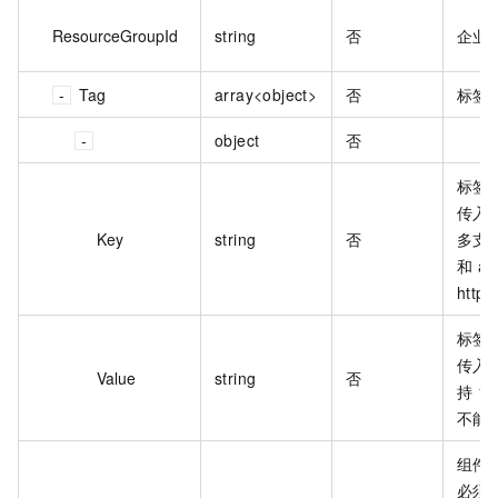
ResourceGroupId
string
否
企业资
Tag
array<object>
否
标签
object
否
标签
传入
Key
string
否
多支持
和 a
https
标签
传入
Value
string
否
持 1
不能包含
组件名
必须