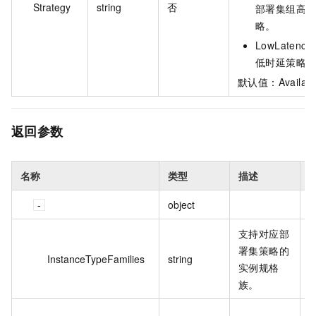
Strategy
string
否
部署集组高
略。
LowLatenc
低时延策略
默认值：Availabil
返回参数
名称
类型
描述
object
支持对应部
e
署集策略的
InstanceTypeFamilies
string
i
实例规格
e
族。
4