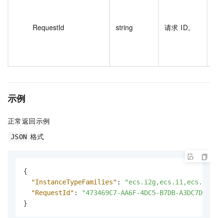
A
4
RequestId
string
请求 ID。
B
A
**
示例
正常返回示例
格式
JSON
{
"InstanceTypeFamilies"
:
"ecs.i2g,ecs.i1,ecs.i2ne
"RequestId"
:
"473469C7-AA6F-4DC5-B7DB-A3DC7DE1**
}