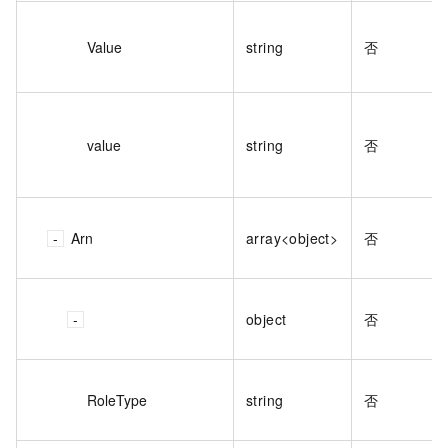
Value
string
否
value
string
否
Arn
array<object>
否
object
否
RoleType
string
否