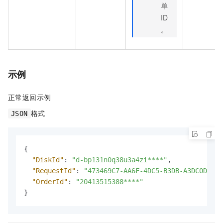
单
ID
。
示例
正常返回示例
格式
JSON
{
"DiskId"
:
"d-bp131n0q38u3a4zi****"
,
"RequestId"
:
"473469C7-AA6F-4DC5-B3DB-A3DC0DE3**
"OrderId"
:
"20413515388****"
}