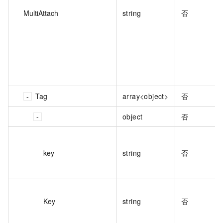
MultiAttach
string
否
Tag
array<object>
否
object
否
key
string
否
Key
string
否