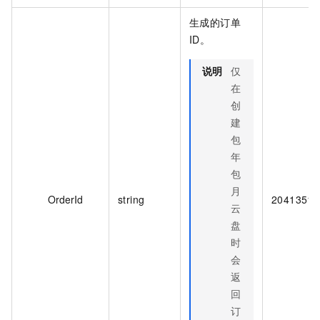
生成的订单
ID。
说明
仅
在
创
建
包
年
包
月
OrderId
string
20413515
云
盘
时
会
返
回
订