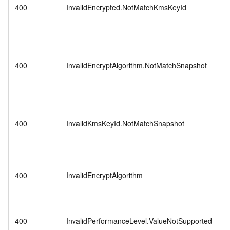
400
InvalidEncrypted.NotMatchKmsKeyId
400
InvalidEncryptAlgorithm.NotMatchSnapshot
400
InvalidKmsKeyId.NotMatchSnapshot
400
InvalidEncryptAlgorithm
400
InvalidPerformanceLevel.ValueNotSupported