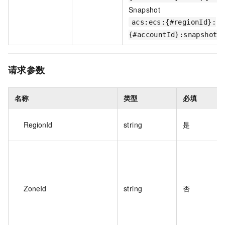
Snapshot
acs:ecs:{#regionId}:
{#accountId}:snapshot/
请求参数
名称
类型
必填
RegionId
string
是
ZoneId
string
否