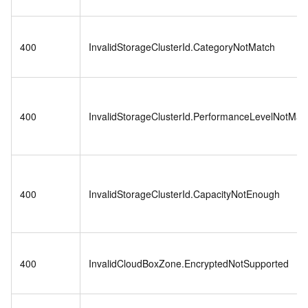
400
InvalidStorageClusterId.CategoryNotMatch
400
InvalidStorageClusterId.PerformanceLevelNotMat
400
InvalidStorageClusterId.CapacityNotEnough
400
InvalidCloudBoxZone.EncryptedNotSupported