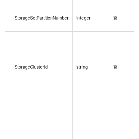
StorageSetPartitionNumber
integer
否
StorageClusterId
string
否