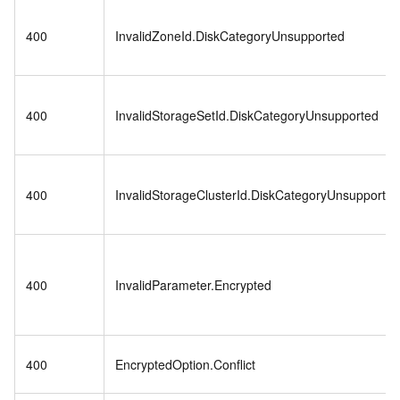
400
InvalidZoneId.DiskCategoryUnsupported
400
InvalidStorageSetId.DiskCategoryUnsupported
400
InvalidStorageClusterId.DiskCategoryUnsupported
400
InvalidParameter.Encrypted
400
EncryptedOption.Conflict