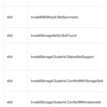
400
InvalidKMSKeyId.NotSymmetric
400
InvalidStorageSetId.NotFound
400
InvalidStorageClusterId.StatusNotSupport
400
InvalidStorageClusterId.ConflictWithStorageSetId
400
InvalidStorageClusterId.ConflictWithInstanceId