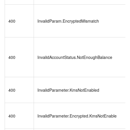
400
InvalidParam.EncryptedMismatch
400
InvalidAccountStatus.NotEnoughBalance
400
InvalidParameter.KmsNotEnabled
400
InvalidParameter.Encrypted.KmsNotEnable