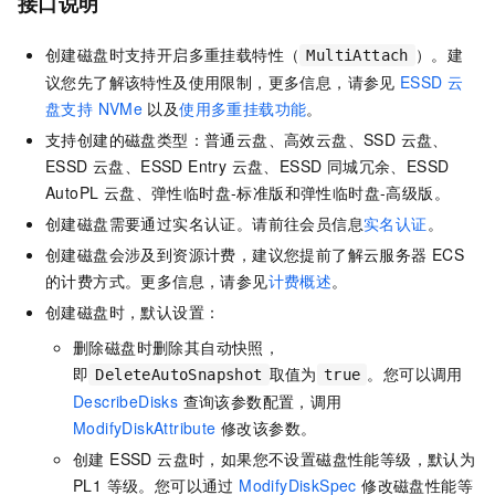
接口说明
创建磁盘时支持开启多重挂载特性（
）。建
MultiAttach
议您先了解该特性及使用限制，更多信息，请参见
ESSD 云
盘支持 NVMe
以及
使用多重挂载功能
。
支持创建的磁盘类型：普通云盘、高效云盘、SSD 云盘、
ESSD 云盘、ESSD Entry 云盘、ESSD 同城冗余、ESSD
AutoPL 云盘、弹性临时盘-标准版和弹性临时盘-高级版。
创建磁盘需要通过实名认证。请前往会员信息
实名认证
。
创建磁盘会涉及到资源计费，建议您提前了解云服务器 ECS
的计费方式。更多信息，请参见
计费概述
。
创建磁盘时，默认设置：
删除磁盘时删除其自动快照，
即
取值为
。您可以调用
DeleteAutoSnapshot
true
DescribeDisks
查询该参数配置，调用
ModifyDiskAttribute
修改该参数。
创建 ESSD 云盘时，如果您不设置磁盘性能等级，默认为
PL1 等级。您可以通过
ModifyDiskSpec
修改磁盘性能等