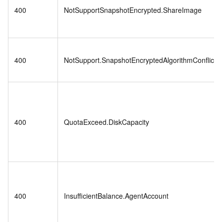
400
NotSupportSnapshotEncrypted.ShareImage
400
NotSupport.SnapshotEncryptedAlgorithmConflict
400
QuotaExceed.DiskCapacity
400
InsufficientBalance.AgentAccount