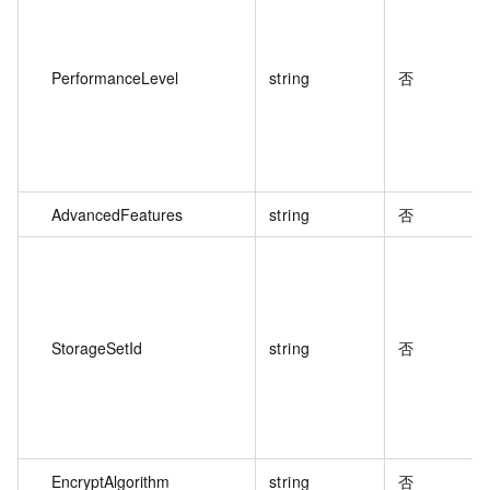
PerformanceLevel
string
否
AdvancedFeatures
string
否
StorageSetId
string
否
EncryptAlgorithm
string
否