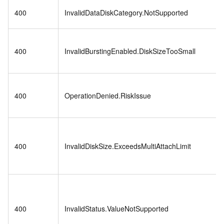
400
InvalidDataDiskCategory.NotSupported
400
InvalidBurstingEnabled.DiskSizeTooSmall
400
OperationDenied.RiskIssue
400
InvalidDiskSize.ExceedsMultiAttachLimit
400
InvalidStatus.ValueNotSupported