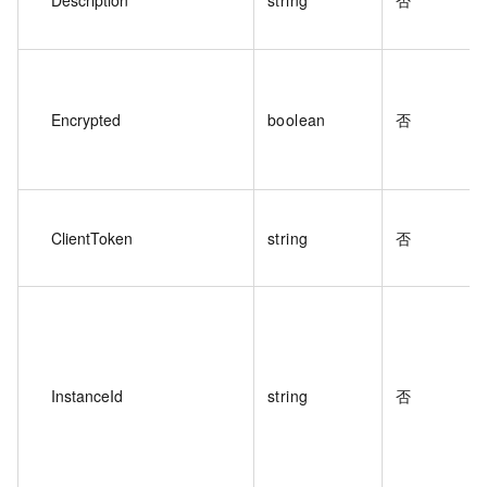
Encrypted
boolean
否
ClientToken
string
否
InstanceId
string
否