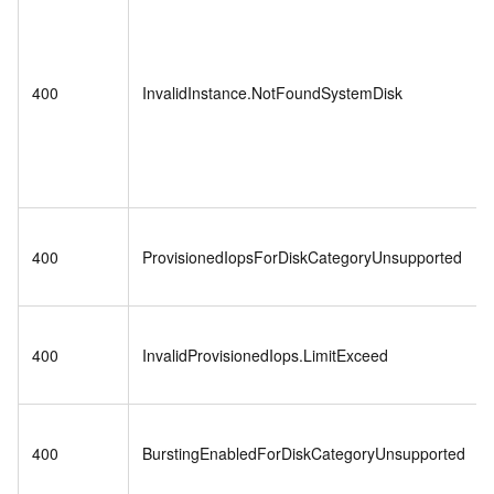
400
InvalidInstance.NotFoundSystemDisk
400
ProvisionedIopsForDiskCategoryUnsupported
400
InvalidProvisionedIops.LimitExceed
400
BurstingEnabledForDiskCategoryUnsupported