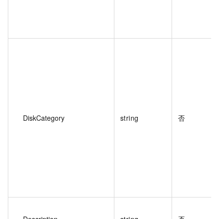
DiskCategory
string
否
Description
string
否