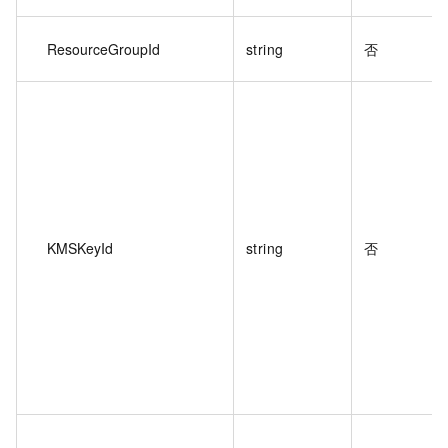
ResourceGroupId
string
否
KMSKeyId
string
否