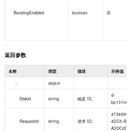
BurstingEnabled
boolean
否
返回参数
名称
类型
描述
示例值
object
d-
DiskId
string
磁盘 ID。
bp131n0q3
473469C7
RequestId
string
请求 ID。
4DC5-B3
A3DC0DE3