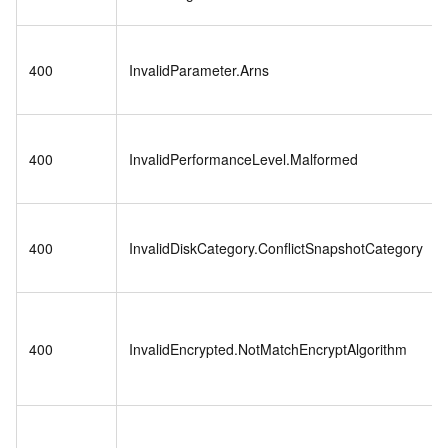
400
InvalidParameter.Arns
400
InvalidPerformanceLevel.Malformed
400
InvalidDiskCategory.ConflictSnapshotCategory
400
InvalidEncrypted.NotMatchEncryptAlgorithm