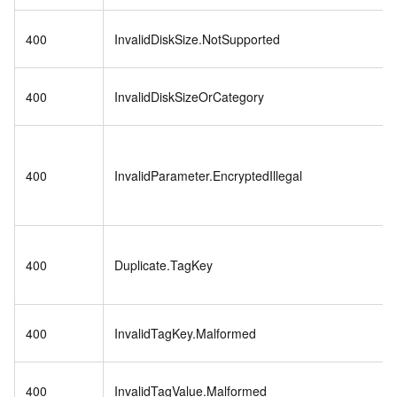
400
InvalidDiskSize.NotSupported
400
InvalidDiskSizeOrCategory
400
InvalidParameter.EncryptedIllegal
400
Duplicate.TagKey
400
InvalidTagKey.Malformed
400
InvalidTagValue.Malformed