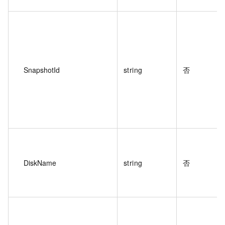
SnapshotId
string
否
DiskName
string
否