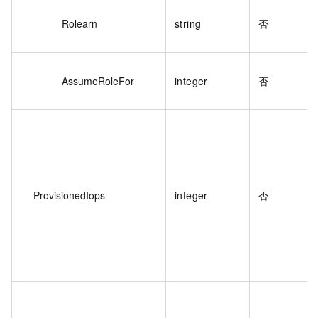
Rolearn
string
否
AssumeRoleFor
integer
否
ProvisionedIops
integer
否