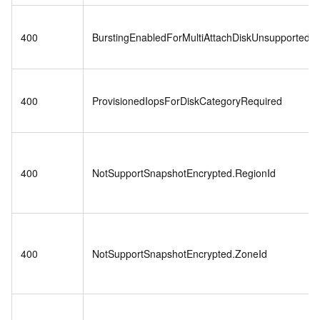
400
BurstingEnabledForMultiAttachDiskUnsupported
400
ProvisionedIopsForDiskCategoryRequired
400
NotSupportSnapshotEncrypted.RegionId
400
NotSupportSnapshotEncrypted.ZoneId