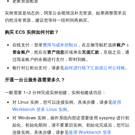
更换资源配置
实例资源是动态的，阿里云会视情况补充资源。如果调整需求后
仍然没有资源，建议您等待一段时间再购买。
购买
ECS
实例如何付款？
在线支付：登录
费用与成本控制台
，在左侧导航栏选择
账户
>
资金账户
，然后在
资产信息
区域单击
充值汇款
，充值之后，通
过现金账户的余额进行支付，即时到账。
银行对公柜台支付，请参见
如何进行线下汇款或公对公转账
。
开通一台云服务器需要多久？
一般需要
1~2
分钟完成实例创建，实例创建成功后：
对
Linux
实例，您可以连接实例。具体步骤，请参见
使用
Workbench
登录
Linux
实例
。
对
Windows
实例，操作系统内部还需要使用
sysprep
进行初
始化。初始化期间，请不要重启实例。初始化完成后，您可以
连接实例。具体步骤，请参见
使用
Workbench
登录