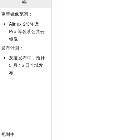
态
文戏情感细腻自然，动作戏激烈拳拳到肉，实现更强表演能力
支持中英文自由切换，具备更强的噪声鲁棒性
云聚AI 严选权益
SSL 证书
，一键激活高效办公新体验
精选AI产品，从模型到应用全链提效
更新镜像范围：
堡垒机
Alinux 2/3/4 及
AI 用量加速计划
应用
防火墙
Pro
等各系公共云
、识别商机，让客服更高效、服务更出色。
新老同享，达量后返
镜像
千问办公
主机安全
NEW
的智能体编程平台
一站式AI生产力平台
发布计划：
AI 应用及服务市场
灰度发布中，预计
伶鹊
5
月
15
日全域发
企业级人与Agent协作平台，接入和调度多个数字员工
智能客服平台，对话机器人、对话分析、智能外呼
AI 应用
布
大模型服务平台百炼 - 全妙
大模型
应用创作平台
多模态内容创作工具，已接入 DeepSeek
自然语言处理
数据标注
机器学习
息提取
与 AI 智能体进行实时音视频通话
从文本、图片、视频中提取结构化的属性信息
构建支持视频理解的 AI 音视频实时通话应用
规划中