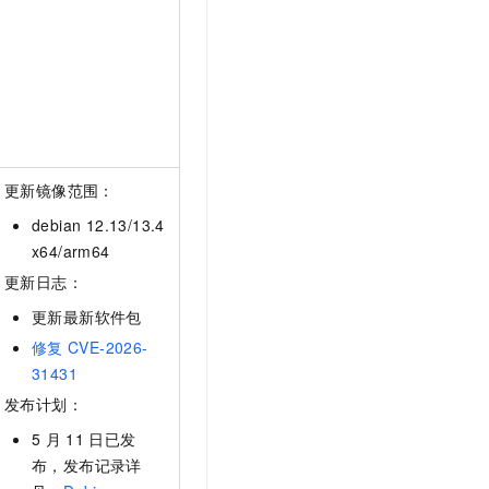
t.diy 一步搞定创意建站
构建大模型应用的安全防护体系
通过自然语言交互简化开发流程,全栈开发支持
通过阿里云安全产品对 AI 应用进行安全防护
更新镜像范围：
debian 12.13/13.4
x64/arm64
更新日志：
更新最新软件包
修复
CVE-2026-
31431
发布计划：
5
月
11
日已发
布，发布记录详