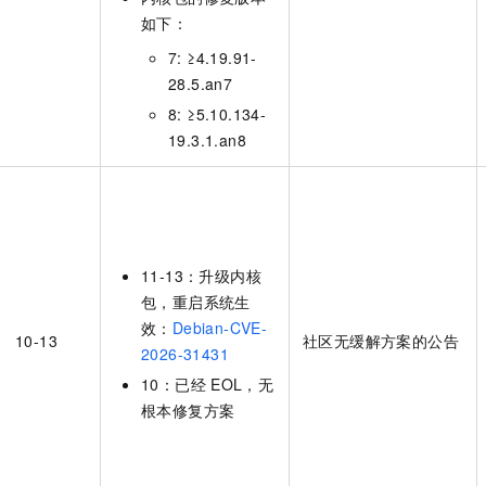
一个 AI 助手
即刻拥有 DeepSeek-R1 满血版
超强辅助，Bol
如下：
在企业官网、通讯软件中为客户提供 AI 客服
多种方案随心选，轻松解锁专属 DeepSeek
7: ≥4.19.91-
28.5.an7
8: ≥5.10.134-
19.3.1.an8
11-13：升级内核
包，重启系统生
效：
Debian-CVE-
10-13
社区无缓解方案的公告
2026-31431
10：已经
EOL，无
根本修复方案