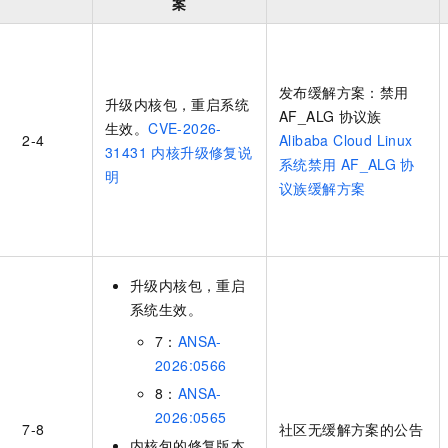
案
服务生态伙伴
视觉 Coding、空间感知、多模态思考等全面升级
1M上下文，专为长程任务能力而生
云工开物
企业应用
Night Plan 支持 Qwen 3.8-Max
AI 办公
NEW
Red Hat
30+ 款产品免费体验
夜间 5 折，Qwen/Meoo/TokenPlan 客户专享
AI智能应用
科研合作
ERP
堂（旗舰版）
SUSE
智能客服
AI 应用构建
大模型原生
发布缓解方案：禁用
CRM
2个月
自动承接线索
升级内核包，重启系统
AF_ALG
协议族
建站小程序
生效。
CVE-2026-
Qoder
大模型服务平台百炼-应用模版
OA 办公系统
HOT
NEW
2-4
Alibaba Cloud Linux
面向真实软件
31431 内核升级修复说
个人版上线、团队版降价；千问3.8-Max首发发尝鲜
丰富多元化的应用模版和解决方案
力提升
系统禁用
AF_ALG
协
财税管理
模板建站
明
议族缓解方案
万有无界
大模型服务平台百炼-智能体
400电话
定制建站
的模型效果
灵活可视化地构建企业级 Agent
方案
广告营销
模板小程序
秒悟
人工智能平台 PAI
定制小程序
云端极速 AI 
新一代 AI 视频生成模型，深度适配广告营销等场景
AI Native 的算法工程平台，一站式完成建模、训练、推理服务部署
升级内核包，重启
系统生效。
APP 开发
7：
ANSA-
建站系统
2026:0566
8：
ANSA-
AI 应用
10分钟微调：让0.6B模型媲美235B模型
多模态数据信
2026:0565
依托云原生高可用架构,实现Dify私有化部署
用1%尺寸在特定领域达到大模型90%以上效果
7-8
社区无缓解方案的公告
内核包的修复版本