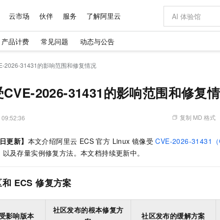
云市场
伙伴
服务
了解阿里云
产品计费
常见问题
动态与公告
AI 特惠
数据与 API
成为产品伙伴
企业增值服务
最佳实践
价格计算器
AI 场景体
基础软件
产品伙伴合
阿里云认证
市场活动
配置报价
大模型
-2026-31431的影响范围和修复情况
自助选配和估算价格
新方式
域名与网站
睿译宝，AI翻译排版一步到位
智启 AI 普惠权益
产品生态集成认证中心
企业支持计划
云上春晚
千问官方 MaaS 平台，为开发者和 Agent 而生，新用户赠送 1 亿 + tokens 额度
云服务器 EC
Qwen Aud
AI Coding
阿里云Maa
2026 阿里云
为企业打
数据集
Windows
大模型认证
模型
NEW
NEW
交付可用成果
值低价云产品抢先购
提供智能易用的域名与建站服务
上传文档即自动完成翻译和格式还原
至高享 1亿+免费 tokens，加速 Al 应用落地
安全可靠、弹
智能编程，一键
VE-2026-31431的影响范围和修复
产品生态伙伴
专家技术服务
云上奥运之旅
弹性计算合作
阿里云中企出
手机三要素
宝塔 Linux
全部认证
价格优势
有专属领域专家
对象存储 OSS
GLM-5.2：长任务时代开源旗舰模型
阿里云 OPC 创新助力计划
云数据库 RD
即刻拥有 DeepS
AI 电商营销
产品生态伙伴工作台
企业增值服务台
云栖战略参考
云存储合作计
云栖大会
身份实名认证
CentOS
训练营
推动算力普惠，释放技术红利
的大模型服务
最高返9万
多领域专家智能体,一键组建 AI 虚拟交付团队
至高百万元 Token 补贴，加速一人公司成长
稳定、安全、高性价比、高性能的云存储服务
真正可用的 1M 上下文,一次完成代码全链路开发
轻松解锁专属 Dee
从图文生成到
复制 MD 格式
 09:52:36
云上的中国
数据库合作计
活动全景
短信
Docker
图片和
站式影视创作平台
人工智能平台 PAI
Hermes Agent，打造自进化智能体
Token Plan 模型订阅计划
Qoder
5 分钟轻松部署
AI 广告创作
企业成长
大模型
NEW
信息公告
日更新】
本文介绍阿里云 ECS 官方 Linux 镜像受
CVE-2026-31431（
看见新力量
云网络合作计
OCR 文字识别
JAVA
级电脑
证享300元代金券
可视化编排打通从文字构思到成片全链路闭环
一站式AI开发、训练和推理服务
自主进化，持久记忆，越用越聪明
Qwen3.8-Max 首发尝鲜，限时加量 10 倍，夜间低至2折
面向真实软件
图文、视频一
Kimi-K3
HappyHors
，以及存量实例修复方法。本文档持续更新中。
NEW
魔搭 Mode
loud
服务实践
官网公告
Kimi 最新旗舰模型，长程编程与推理利器
让文字生成流
金融模力时刻
Salesforce O
版
发票查验
全能环境
Qoder CN
Claude Code + GStack 打造工程团队
千问办公，限时限量积分加倍
云原生数据库 P
低代码高效构
AI 建站
NEW
作计划
计划
创新中心
魔搭 ModelSc
健康状态
让AI从“聊天伙伴”进化为能干活的“数字员工”
覆盖公网/内网、递归/权威、移动APP等全场景解析服务
安装技能 GStack，拥有专属 AI 工程团队
你的AI工作搭子，覆盖日常办公高频场景
基于千问大模型等，支持代码智能生成、研发智能问答
0 代码专业建
区和
ECS
修复方案
客户案例
天气预报查询
操作系统
Deepseek-v4-pro
HappyHors
态合作计划
态智能体模型
旗舰 MoE 大模型，百万上下文与顶尖推理能力
图生视频，流
Compute
同享
容器服务 Kubernetes 版 ACK
万小智 AI 建站低至 15元/月
云防火墙
AI 短剧/漫剧
快递物流查询
WordPress
成为服务伙
高校合作
式云数据仓库
点，立即开启云上创新
提供一站式管理容器应用的 K8s 服务
送.CN域名，送备案服务码
云原生的云上
AI助力短剧
社区发布的根本修复方
GLM-5.2
Wan2.7-T
受影响版本
社区发布的缓解方案
Ubuntu