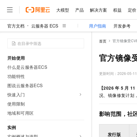
大模型
产品
解决方案
权益
定价
官方文档
云服务器 ECS
用户指南
开发参考
大模型
产品
解决方案
权益
定价
云市场
伙伴
服务
了解阿里云
精选产品
精选解决方案
普惠上云
产品定价
精选商城
成为销售伙伴
售前咨询
为什么选择阿里云
千问AI平台
官方镜像受CVE
首页
了解云产品的定价详情
大模型服务平台百炼
千问办公，解锁你的工作
普惠上云 官方力荐
分销伙伴
在线服务
网站建设
什么是云计算
大
大模型服务与应用平台
企业级Agent产品，直接
云服务器38元/年起，超
官方镜像受C
开始使用
咨询伙伴
多端小程序
技术领先
云上成本管理
售后服务
千问大模型
Agency Agents：拥
官方推荐返现计划
大模型
什么是云服务器ECS
大模型
精选产品
精选解决方案
Salesforce 国际版订阅
稳定可靠
管理和优化成本
多元化、高性能、安全可靠
推荐新用户得奖励，单订单
更新时间：
2026-05-11
销售伙伴合作计划
功能特性
自助服务
友盟天域
安全合规
人工智能与机器学习
AI
文本生成
无影云电脑
HappyHorse 打造一
云工开物
图说云服务器ECS
【2026
年
5
月
11
无影生态合作计划
在线服务
观测云
分析师报告
随时随地安全接入的云上超
高校专属算力普惠，学生认
计算
互联网应用开发
快速入门
Qwen3.8-Max
况、镜像修复计划
HOT
Salesforce On Alibaba C
工单服务
智能体时代全能旗舰模型
Tuya 物联网平台阿里云
研究报告与白皮书
使用限制
云解析DNS
快速拥有专属 OpenClaw
Consulting Partner 合
大数据
容器
免费试用
短信专区
地域和可用区
影响范围，社
蓝凌 OA
Qwen3.7-Plus
AI 大模型销售与服务生
现代化应用
存储
天池大赛
能看、能想、能动手的多模
云原生大数据计算服务 Max
解决方案免费试用 新老
电子合同
实例
面向分析的企业级SaaS模
最高领取价值200元试用
安全
网络与CDN
AI 算法大赛
Qwen3-VL-Plus
发行版
畅捷通
实例概述与选型