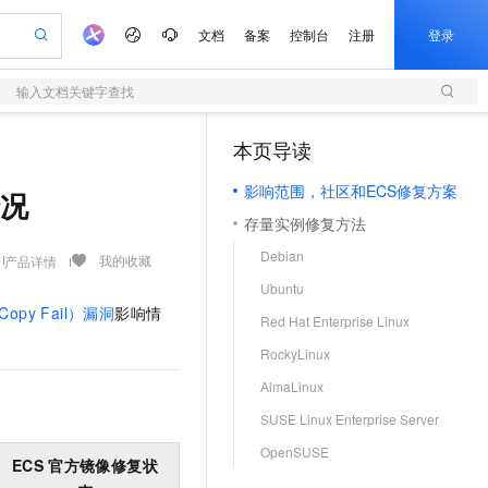
文档
备案
控制台
注册
登录
输入文档关键字查找
验
作计划
器
AI 活动
专业服务
服务伙伴合作计划
开发者社区
加入我们
服务平台百炼
阿里云 OPC 创新助力计划
本页导读
（1）
一站式生成采购清单，支持单品或批量购买
S
io：打造专属 AI 语音助手
S产品伙伴计划（繁花）
峰会
造的大模型服务与应用开发平台
轻量应用服务器
一句话生成原生可编辑精美 PPT 文稿
AI 生产力先锋
Al MaaS 服务伙伴赋能合作
域名
博文
Careers
至高可申请百万元
影响范围，社区和ECS修复方案
性可伸缩的云计算服务
开启高性价比 AI 编程新体验
Qwen-Audio-3.0-Realtime 端到端实时语音角色扮演
输入一句话想法, 轻松生成专业的 PPT
先锋实践拓展 AI 生产力的边界
快速构建应用程序和网站，即刻迈出上云第一步
情况
Token 补贴，五大权
计划
海大会
伙伴信用分合作计划
商标
问答
社会招聘
存量实例修复方法
益加速 OPC 成功
S
eek-V4-Pro
数字证书管理服务（原SSL证书）
一键部署幻兽帕鲁游戏服务器
飞天发布时刻
HOT
划
备案
电子书
校园招聘
Debian
pSeek-V4-Pro
视频创作，一键激活电商全链路生产力
全托管，含MySQL、PostgreSQL、SQL Server、MariaDB多引擎
实现全站HTTPS，呈现可信的WEB访问
一键购买专属联机服务器，轻松开启游戏
所见，即是所愿
我的收藏
产品详情
更多支持
划
公司注册
镜像站
Ubuntu
视频生成
语音识别与合成
专属 QwenPaw
短信服务
漫剧工坊：一站式动画创作平台
AI 实训营
HOT
Copy Fail）漏洞
影响情
合作伙伴培训与认证
Red Hat Enterprise Linux
划
上云迁移
的智能体编程平台
站生成，高效打造优质广告素材
从聊天伙伴进化为能主动干活的本地数字员工
快速生产连贯的高质量长漫剧
从基础到进阶，Agent 创客手把手教你
国内短信简单易用，安全可靠，秒级触达，全球覆盖200+国家和地区。
e-1.1-T2V
Qwen3-TTS-Flash
lScope
我要反馈
查询合作伙伴
RockyLinux
畅细腻的高质量视频
离线语音合成大模型，多语言方言自适应，低延迟高稳定
n Alibaba Cloud ISV 合作
代维服务
olarDB
建企业门户网站
大数据开发治理平台 DataWorks
10 分钟搭建微信、支付宝小程序
AlmaLinux
创新加速
ope
登录合作伙伴管理后台
我要建议
站，无忧落地极速上线
以可视化方式快速构建移动和 PC 门户网站
100%兼容MySQL、PostgreSQL，兼容Oracle，支持集中和分布式
高效部署网站，快速应用到小程序
Data Agent 驱动的一站式 Data+AI 开发治理平台
e-1.1-I2V
Cosyvoice-V3-Flash
SUSE Linux Enterprise Server
安全
畅自然，细节丰富
高表现力语音合成大模型，语音克隆听感自然
我要投诉
上云场景组合购
伴
OpenSUSE
边界网络安全防护产品
漫剧创作，剧本、分镜、视频高效生成
覆盖90%+业务场景，专享组合折扣价
ECS
官方镜像修复状
2V
VPN
Fun-ASR