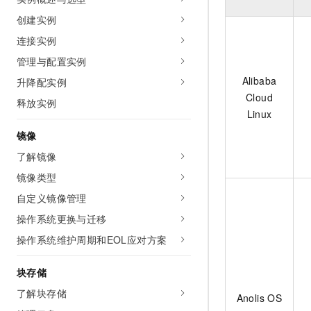
AI 产品 免费试用
网络
安全
云开发大赛
创建实例
Tableau 订阅
1亿+ 大模型 tokens 和 
连接实例
可观测
入门学习赛
中间件
AI空中课堂在线直播课
140+云产品 免费试用
大模型服务
管理与配置实例
上云与迁云
产品新客免费试用，最长1
数据库
Alibaba
升降配实例
生态解决方案
千问AI平台-Token Plan
企业出海
大模型ACA认证体验
Cloud
大数据计算
释放实例
助力企业全员 AI 认知与能
Linux
行业生态解决方案
政企业务
媒体服务
千问AI平台-模型体验
镜像
开发者生态解决方案
在线体验全尺寸、多种模态
了解镜像
企业服务与云通信
AI 开发和 AI 应用解决
Happy 系列大模型
镜像类型
域名与网站
自定义镜像管理
终端用户计算
操作系统更换与迁移
操作系统维护周期和EOL应对方案
Serverless
大模型解决方案
开发工具
块存储
快速部署 Dify，高效搭建 
了解块存储
迁移与运维管理
Anolis OS