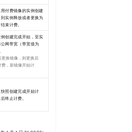
使用付费镜像的实例创建
，到实例释放或者更换为
时结束计费。
实例创建完成开始，至实
闭公网带宽（带宽值为
。
后更换镜像，则更换后
计费，新镜像开始计
从快照创建完成开始计
除后终止计费。
年
1
月
1
日
01:00:00）