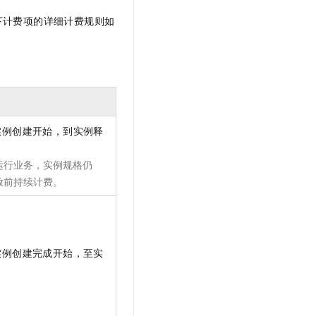
t.diy 一步搞定创意建站
构建大模型应用的安全防护体系
下计费项的详细计费规则如
通过自然语言交互简化开发流程,全栈开发支持
通过阿里云安全产品对 AI 应用进行安全防护
实例创建开始，到实例释
运行业务，实例规格仍
放前持续计费。
实例创建完成开始，至实
。