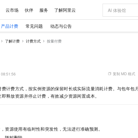
云市场
伙伴
服务
了解阿里云
产品计费
常见问题
动态与公告
AI 特惠
数据与 API
成为产品伙伴
企业增值服务
最佳实践
价格计算器
AI 场景体
基础软件
产品伙伴合
阿里云认证
市场活动
配置报价
大模型
了解计费
计费方式
按量付费
自助选配和估算价格
步到位
域名与网站
智启 AI 普惠权益
产品生态集成认证中心
企业支持计划
云上春晚
Qwen Audio：打造专属 AI 语音助手
千问官方 MaaS 平台，为开发者和 Agent 而生，新用户赠送 1 亿 + tokens 额度
云服务器 EC
一句话生成原生
AI Coding
阿里云Maa
2026 阿里云
为企业打
数据集
Windows
大模型认证
模型
NEW
NEW
格式还原
值低价云产品抢先购
提供智能易用的域名与建站服务
至高享 1亿+免费 tokens，加速 Al 应用落地
Qwen-Audio-3.0-Realtime 端到端实时语音角色扮演
安全可靠、弹
输入一句话想法,
智能编程，一键
产品生态伙伴
专家技术服务
云上奥运之旅
弹性计算合作
阿里云中企出
手机三要素
宝塔 Linux
全部认证
价格优势
开源旗舰模型
对象存储 OSS
即刻拥有 DeepSeek-V4-Pro
阿里云 OPC 创新助力计划
云数据库 RD
一键部署幻兽
AI 电商营销
产品生态伙伴工作台
企业增值服务台
云栖战略参考
云存储合作计
云栖大会
身份实名认证
CentOS
训练营
推动算力普惠，释放技术红利
的大模型服务
最高返9万
真正可用的 1M 上下文,一次完成代码全链路开发
轻松解锁专属 DeepSeek-V4-Pro
至高百万元 Token 补贴，加速一人公司成长
稳定、安全、高性价比、高性能的云存储服务
一键购买专属
从图文生成到
复制 MD 格式
 08:51:56
云上的中国
数据库合作计
活动全景
短信
Docker
图片和
自进化智能体
人工智能平台 PAI
5 分钟轻松部署专属 QwenPaw
Token Plan 模型订阅计划
Qoder
高效搭建 AI
AI 广告创作
企业成长
大模型
NEW
HOT
信息公告
付费计费方式，按实例资源的保留时长或实际流量消耗计费。与包年包
看见新力量
云网络合作计
OCR 文字识别
JAVA
级电脑
越聪明
证享300元代金券
一站式AI开发、训练和推理服务
Qwen3.8-Max 首发尝鲜，限时加量 10 倍，夜间低至2折
从聊天伙伴进化为能主动干活的本地数字员工
面向真实软件
图文、视频一
Kimi-K3
HappyHors
立即释放资源并停止计费，有效减少资源闲置成本。
NEW
魔搭 Mode
loud
服务实践
官网公告
Kimi 最新旗舰模型，长程编程与推理利器
让文字生成流
金融模力时刻
Salesforce O
版
发票查验
全能环境
Qoder CN
Claude Code + GStack 打造工程团队
千问办公，限时限量积分加倍
云原生数据库 P
低代码高效构
AI 建站
NEW
作计划
计划
创新中心
魔搭 ModelSc
健康状态
让AI从“聊天伙伴”进化为能干活的“数字员工”
覆盖公网/内网、递归/权威、移动APP等全场景解析服务
安装技能 GStack，拥有专属 AI 工程团队
你的AI工作搭子，覆盖日常办公高频场景
基于千问大模型等，支持代码智能生成、研发智能问答
0 代码专业建
客户案例
天气预报查询
操作系统
Deepseek-v4-pro
HappyHors
态合作计划
态智能体模型
旗舰 MoE 大模型，百万上下文与顶尖推理能力
图生视频，流
Compute
同享
容器服务 Kubernetes 版 ACK
万小智 AI 建站低至 15元/月
云防火墙
AI 短剧/漫剧
快递物流查询
WordPress
成为服务伙
高校合作
发，资源使用有临时性和突发性，无法进行准确预测。
式云数据仓库
点，立即开启云上创新
提供一站式管理容器应用的 K8s 服务
送.CN域名，送备案服务码
云原生的云上
AI助力短剧
GLM-5.2
Wan2.7-T
Ubuntu
通，随时删除。