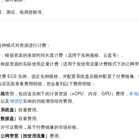
服务生态伙伴
视觉 Coding、空间感知、多模态思考等全面升级
1M上下文，专为长程任务能力而生
云工开物
企业应用
Night Plan 支持 Qwen 3.8-Max
AI 办公
NEW
Red Hat
展、测试、电商抢购等。
30+ 款产品免费体验
夜间 5 折，Qwen/Meoo/TokenPlan 客户专享
AI智能应用
科研合作
ERP
堂（旗舰版）
SUSE
智能客服
AI 应用构建
大模型原生
CRM
2个月
自动承接线索
建站小程序
Qoder
大模型服务平台百炼-应用模版
OA 办公系统
HOT
NEW
两种模式对资源进行计费：
面向真实软件
个人版上线、团队版降价；千问3.8-Max首发发尝鲜
丰富多元化的应用模版和解决方案
力提升
财税管理
模板建站
费
：根据资源的保留时间长度计费（适用于实例规格、云盘等）。
万有无界
大模型服务平台百炼-智能体
400电话
定制建站
：根据资源的实际使用总量计费（适用于按使用流量计费模式下的公网
的模型效果
灵活可视化地构建企业级 Agent
方案
广告营销
模板小程序
付费
ECS
实例，选定实例规格，并配置系统盘后额外配置了付费镜像、
秒悟
人工智能平台 PAI
购买页面查看费用明细，您会看到以下费用明细：
定制小程序
云端极速 AI 
新一代 AI 视频生成模型，深度适配广告营销等场景
AI Native 的算法工程平台，一站式完成建模、训练、推理服务部署
规格
费用，包括该实例下的计算资源（vCPU、内存、GPU）费用，
本地
APP 开发
，以及
增强型
实例的功能增强组件费用。
建站系统
（系统盘）
容量费用。
（数据盘）
容量费用。
AI 应用
10分钟微调：让0.6B模型媲美235B模型
多模态数据信
像
许可证费用
，
基于付费镜像的市场价格。
依托云原生高可用架构,实现Dify私有化部署
用1%尺寸在特定领域达到大模型90%以上效果
：公网带宽（按使用流量）
费用。