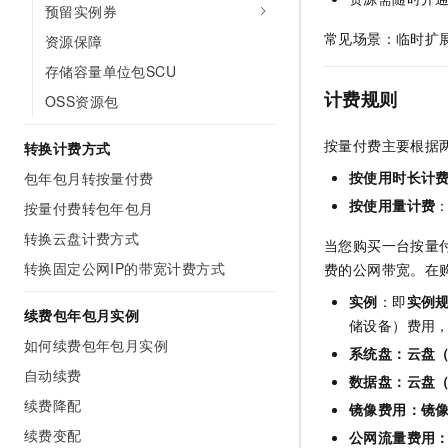
预留实例券
AI 产品 免费试用
网络
安全
云开发大赛
Tableau 订阅
常见场景：临时扩
1亿+ 大模型 tokens 和 
资源保障
可观测
入门学习赛
中间件
AI空中课堂在线直播课
存储容量单位包SCU
140+云产品 免费试用
大模型服务
计费规则
上云与迁云
OSS资源包
产品新客免费试用，最长1
数据库
生态解决方案
千问AI平台-Token Plan
企业出海
大模型ACA认证体验
大数据计算
按量付费主要根据
转换计费方式
助力企业全员 AI 认知与能
行业生态解决方案
按使用时长计
包年包月转按量付费
政企业务
媒体服务
千问AI平台-模型体验
开发者生态解决方案
按使用量计费
按量付费转包年包月
在线体验全尺寸、多种模态
企业服务与云通信
转换云盘计费方式
AI 开发和 AI 应用解决
当您购买一台按量
Happy 系列大模型
域名与网站
转换固定公网IP的带宽计费方式
费的公网带宽。在
实例
：即
实例
终端用户计算
续费包年包月实例
储设备）费用
如何续费包年包月实例
Serverless
大模型解决方案
系统盘：云盘
自动续费
数据盘：云盘
开发工具
快速部署 Dify，高效搭建 
续费降配
镜像费用：镜
迁移与运维管理
续费变配
公网流量费用