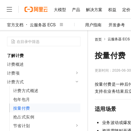
大模型
产品
解决方案
权益
定价
官方文档
云服务器 ECS
用户指南
开发参考
大模型
产品
解决方案
权益
定价
云市场
伙伴
服务
了解阿里云
精选产品
精选解决方案
普惠上云
产品定价
精选商城
成为销售伙伴
售前咨询
为什么选择阿里云
千问AI平台
云服务器 ECS
首页
了解云产品的定价详情
大模型服务平台百炼
睿译宝，AI翻译排版一
普惠上云 官方力荐
分销伙伴
在线服务
网站建设
什么是云计算
大
大模型服务与应用平台
上传文档即自动完成翻译和
云服务器38元/年起，超
按量付费
了解计费
咨询伙伴
多端小程序
技术领先
云上成本管理
售后服务
千问大模型
GLM-5.2：长任务时代
官方推荐返现计划
大模型
计费概述
大模型
精选产品
精选解决方案
Salesforce 国际版订阅
稳定可靠
管理和优化成本
多元化、高性能、安全可靠
推荐新用户得奖励，单订单
更新时间：
2026-06-30
销售伙伴合作计划
计费项
自助服务
友盟天域
安全合规
人工智能与机器学习
AI
文本生成
无影云电脑
Hermes Agent，打造
云工开物
计费方式
按量付费是一种后
无影生态合作计划
在线服务
观测云
分析师报告
随时随地安全接入的云上超
自主进化，持久记忆，越用
高校专属算力普惠，学生认
计算
互联网应用开发
计费方式概述
Qwen3.8-Max
支持在业务结束后
HOT
Salesforce On Alibaba C
工单服务
智能体时代全能旗舰模型
Tuya 物联网平台阿里云
研究报告与白皮书
包年包月
云解析DNS
快速拥有专属 OpenClaw
Consulting Partner 合
大数据
容器
免费试用
短信专区
按量付费
适用场景
蓝凌 OA
Qwen3.7-Plus
AI 大模型销售与服务生
现代化应用
存储
天池大赛
能看、能想、能动手的多模
抢占式实例
云原生大数据计算服务 Max
解决方案免费试用 新老
电子合同
业务波动或爆
面向分析的企业级SaaS模
最高领取价值200元试用
安全
节省计划
网络与CDN
AI 算法大赛
Qwen3-VL-Plus
畅捷通
资源需随时开