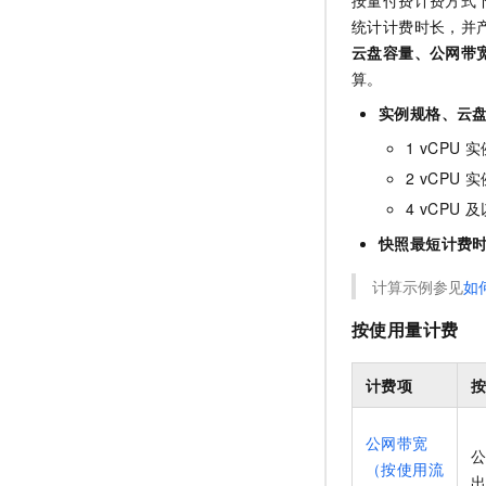
统计计费时长，并
云盘容量、公网带
算。
实例规格、云
1 vCPU
实
2 vCPU
实
4 vCPU
及
快照最短计费
计算示例参见
如
按使用量计费
计费项
公网带宽
公
（按使用流
出