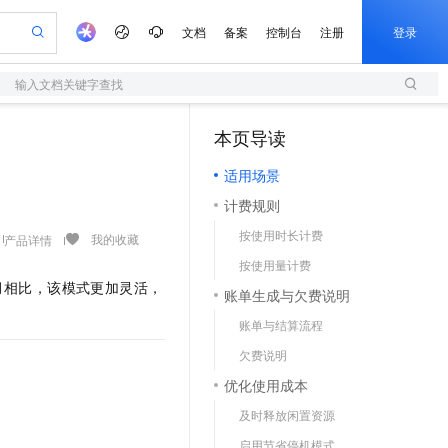
文档
备案
控制台
注册
登录
输入文档关键字查找
验
作计划
器
AI 活动
专业服务
服务伙伴合作计划
开发者社区
加入我们
服务平台百炼
阿里云 OPC 创新助力计划
本页导读
（1）
一站式生成采购清单，支持单品或批量购买
S
可编辑精美 PPT 文稿
S产品伙伴计划（繁花）
峰会
造的大模型服务与应用开发平台
轻量应用服务器
Agency Agents：拥有专属领域专家
AI 生产力先锋
Al MaaS 服务伙伴赋能合作
域名
博文
Careers
至高可申请百万元
适用场景
性可伸缩的云计算服务
 轻松生成专业的 PPT
开启高性价比 AI 编程新体验
先锋实践拓展 AI 生产力的边界
快速构建应用程序和网站，即刻迈出上云第一步
多领域专家智能体,一键组建 AI 虚拟交付团队
Token 补贴，五大权
计划
海大会
伙伴信用分合作计划
商标
问答
社会招聘
计费规则
益加速 OPC 成功
S
帕鲁游戏服务器
数字证书管理服务（原SSL证书）
HappyHorse 打造一站式影视创作平台
飞天发布时刻
HOT
划
备案
电子书
校园招聘
按使用时长计费
联机服务器，轻松开启游戏
视频创作，一键激活电商全链路生产力
全托管，含MySQL、PostgreSQL、SQL Server、MariaDB多引擎
实现全站HTTPS，呈现可信的WEB访问
所见，即是所愿
可视化编排打通从文字构思到成片全链路闭环
我的收藏
产品详情
更多支持
划
公司注册
镜像站
按使用量计费
视频生成
语音识别与合成
 智能体与工作流应用
短信服务
漫剧工坊：一站式动画创作平台
AI 实训营
月相比，该模式更加灵活，
合作伙伴培训与认证
账单生成与欠费说明
划
上云迁移
的智能体编程平台
站生成，高效打造优质广告素材
通过阿里云百炼高效搭建AI应用,助力高效开发
快速生产连贯的高质量长漫剧
从基础到进阶，Agent 创客手把手教你
国内短信简单易用，安全可靠，秒级触达，全球覆盖200+国家和地区。
e-1.1-T2V
Qwen3-TTS-Flash
lScope
我要反馈
查询合作伙伴
账单与结算流程
畅细腻的高质量视频
离线语音合成大模型，多语言方言自适应，低延迟高稳定
n Alibaba Cloud ISV 合作
代维服务
olarDB
建企业门户网站
大数据开发治理平台 DataWorks
10 分钟搭建微信、支付宝小程序
欠费说明
创新加速
ope
登录合作伙伴管理后台
我要建议
站，无忧落地极速上线
以可视化方式快速构建移动和 PC 门户网站
100%兼容MySQL、PostgreSQL，兼容Oracle，支持集中和分布式
高效部署网站，快速应用到小程序
Data Agent 驱动的一站式 Data+AI 开发治理平台
e-1.1-I2V
Cosyvoice-V3-Flash
优化使用成本
安全
畅自然，细节丰富
高表现力语音合成大模型，语音克隆听感自然
我要投诉
上云场景组合购
伴
及时释放闲置资源
边界网络安全防护产品
漫剧创作，剧本、分镜、视频高效生成
覆盖90%+业务场景，专享组合折扣价
2V
VPN
Fun-ASR
启用节省停机模式