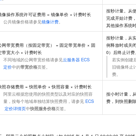
按秒计量。从
镜像操作系统许可证费用 = 镜像单价 × 计费时长
完成开始计费
公共镜像价格请参见
镜像计费
。
其他操作系统
按秒计量，从
公网带宽费用（按固定带宽） = 固定带宽单价 × 固
例释放时或关
定带宽大小 × 计费时长
0）后终止计费
不同地域的公网带宽价格请参见
云服务器
ECS
若实例创建
定价
中的
带宽价格
页签。
旧镜像终止
费。
快照存储费用 = 快照单价 × 快照容量 × 计费时长
阿里云根据您使用的快照类型以及对应的快照容
按小时计量，
量，按每个地域单独结算快照费用，请参见
ECS
费，到快照删
定价详情页
中
快照服务价格
页签。
下，阿里云会按照整点小时段（如
2025
年
1
月
1
日
00:00:00
至
2025