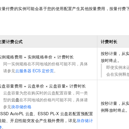
一个 AI 助手
即刻拥有 DeepSeek-R1 满血版
超强辅助，Bol
按量付费的实例可能会基于您的使用配置产生其他按量费用，按量付费
在企业官网、通讯软件中为客户提供 AI 客服
多种方案随心选，轻松解锁专属 DeepSeek
主要计费公式
计费时长
按秒计量，从
实例规格费用 = 实例规格单价 × 计费时长
放时终止。
同一实例规格在不同地域的价格可能不同，具体
即使实例未
请参见
云服务器
ECS
定价页
。
会在实例释
云盘容量费用 = 云盘单价 × 云盘容量× 计费时长
云盘容量为您在购买时的云盘配置容量，同一类
型的
云盘
在不同地域的价格均可能不同，具体请
按秒计量，从
参见
块存储价格
例释放时终止
ESSD AutoPL
云盘
、ESSD PL-X
云盘
若配置预配置
性能、开启性能突发会产生额外费用，详见
块存储计
费
。