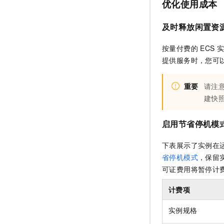
优化使用成本
及时释放闲置资
按量付费的
ECS
实
提供服务时，您可
重要
请注
建快
启用节省停机模
下表展示了实例在
省停机模式
，保留
可证费用将暂停计
计费项
实例规格