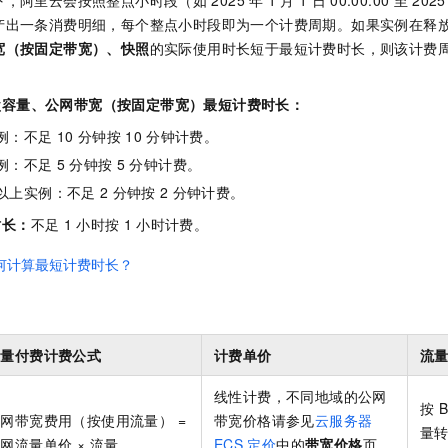
产出一条消费明细，每个整点小时段即为一个计费周期。如果实例在释
宽（按固定带宽）、快照
的实际使用时长短于最短计费时长，则该计费
盘容量、公网带宽（按固定带宽）最短计费时长：
例：不足
10
分钟按
10
分钟计费。
例：不足
5
分钟按
5
分钟计费。
以上实例：不足
2
分钟按
2
分钟计费。
时长：
不足
1
小时按
1
小时计费。
何计算最短计费时长？
按量付费计费公式
计费单价
流
线性计费，不同地域的公网
按
B
网带宽费用（按使用流量） =
带宽价格请参见
云服务器
量
网流量单价 × 流量
ECS
定价
中的
带宽价格
页