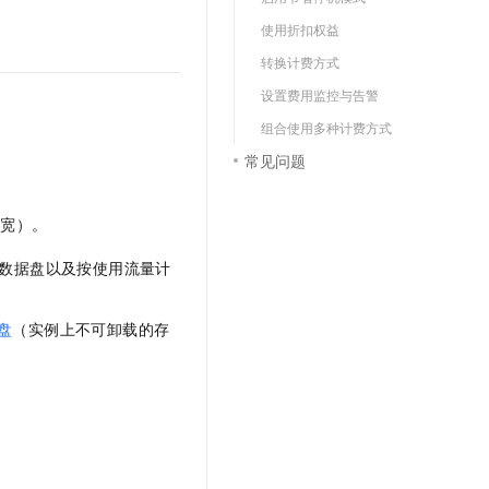
文戏情感细腻自然，动作戏激烈拳拳到肉，实现更强表演能力
支持中英文自由切换，具备更强的噪声鲁棒性
云聚AI 严选权益
SSL 证书
使用折扣权益
，一键激活高效办公新体验
精选AI产品，从模型到应用全链提效
堡垒机
转换计费方式
AI 用量加速计划
应用
设置费用监控与告警
防火墙
、识别商机，让客服更高效、服务更出色。
新老同享，达量后返
组合使用多种计费方式
千问办公
主机安全
NEW
常见问题
的智能体编程平台
一站式AI生产力平台
AI 应用及服务市场
伶鹊
带宽）。
企业级人与Agent协作平台，接入和调度多个数字员工
智能客服平台，对话机器人、对话分析、智能外呼
AI 应用
数据盘以及按使用流量计
大模型服务平台百炼 - 全妙
大模型
应用创作平台
多模态内容创作工具，已接入 DeepSeek
自然语言处理
盘
（实例上不可卸载的存
数据标注
机器学习
息提取
与 AI 智能体进行实时音视频通话
从文本、图片、视频中提取结构化的属性信息
构建支持视频理解的 AI 音视频实时通话应用