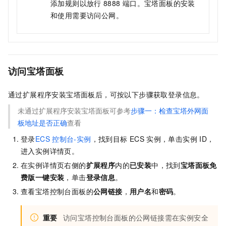
添加规则以放行
8888
端口。宝塔面板的安装
和使用需要访问公网。
访问宝塔面板
通过扩展程序安装宝塔面板后，可按以下步骤获取登录信息。
未通过扩展程序安装宝塔面板可参考
步骤一：检查宝塔外网面
板地址是否正确
查看
登录
ECS
控制台-实例
，找到目标
ECS
实例，单击实例
ID，
进入实例详情页。
在实例详情页右侧的
扩展程序
内的
已安装
中，找到
宝塔面板免
费版一键安装
，单击
登录信息
。
查看宝塔控制台面板的
公网链接
，
用户名
和
密码
。
重要
访问宝塔控制台面板的公网链接需在实例安全