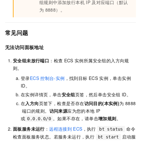
组规则中添加放行本机
IP
及对应端口（默认
为
8888）。
常见问题
无法访问面板地址
安全组未放行端口
：检查
ECS
实例所属安全组的入方向规
则。
登录
ECS
控制台-实例
，找到目标
ECS
实例，单击实例
ID。
在实例详情页，单击
安全组
页签，然后单击安全组
ID。
在
入方向
页签下，检查是否存在
访问目的(本实例)
为
8888
端口的规则。
访问来源
应为您的本地
IP
或
。如果不存在，请单击
增加规则
。
0.0.0.0/0
面板服务未运行
：
远程连接到
ECS
，执行
命令
bt status
检查面板服务状态。若服务未运行，执行
启动服
bt start