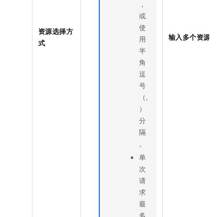
，
或
使
资源选择方
输入多个资源
I
用
式
半
角
逗
号
（,
）
分
隔
。
单
次
请
求
最
多