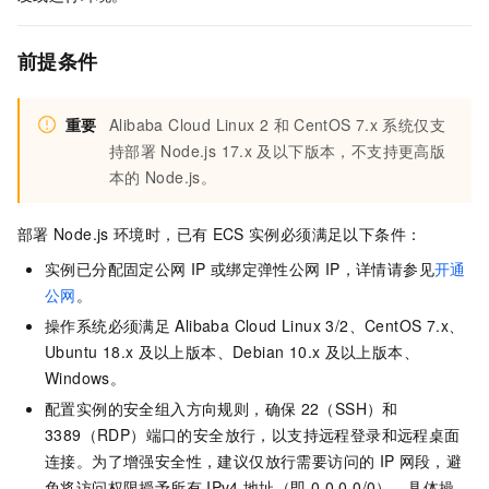
前提条件
重要
Alibaba Cloud Linux 2
和
CentOS 7.x
系统仅支
持部署
Node.js 17.x
及以下版本，不支持更高版
本的
Node.js。
部署
Node.js
环境时，已有
ECS
实例必须满足以下条件：
实例已分配固定公网
IP
或绑定弹性公网
IP，详情请参见
开通
公网
。
操作系统必须满足
Alibaba Cloud Linux 3/2、CentOS 7.x、
Ubuntu 18.x
及以上版本、Debian 10.x
及以上版本、
Windows。
配置实例的安全组入方向规则，确保
22（SSH）和
3389（RDP）端口的安全放行，以支持远程登录和远程桌面
连接。为了增强安全性，建议仅放行需要访问的
IP
网段，避
免将访问权限授予所有
IPv4
地址（即
0.0.0.0/0）。具体操