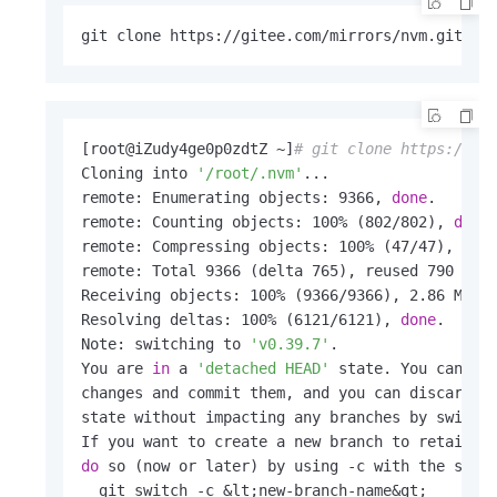
git clone https://gitee.com/mirrors/nvm.git ~/
[root@iZudy4ge0p0zdtZ ~]
# git clone https://gi
Cloning into 
'/root/.nvm'
...

remote: Enumerating objects: 9366, 
done
.

remote: Counting objects: 100% (802/802), 
done
.
remote: Compressing objects: 100% (47/47), 
don
remote: Total 9366 (delta 765), reused 790 (del
Receiving objects: 100% (9366/9366), 2.86 MiB 
Resolving deltas: 100% (6121/6121), 
done
.

Note: switching to 
'v0.39.7'
.

You are 
in
 a 
'detached HEAD'
 state. You can loo
changes and commit them, and you can discard a
state without impacting any branches by switchi
do
 so (now or later) by using -c with the swit
  git switch -c &lt;new-branch-name&gt;
