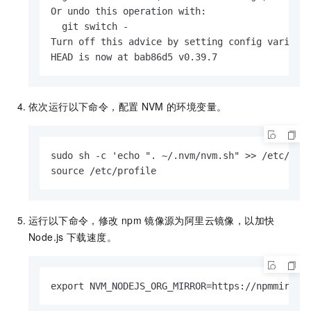
Or undo this operation with:

  git switch -

Turn off this advice by setting config variabl
HEAD is now at bab86d5 v0.39.7
依次运行以下命令，配置
NVM
的环境变量。
sudo sh -c 'echo ". ~/.nvm/nvm.sh" >> /etc/prof
source /etc/profile
运行以下命令，修改
npm
镜像源为阿里云镜像，以加快
Node.js
下载速度。
export NVM_NODEJS_ORG_MIRROR=https://npmmirror