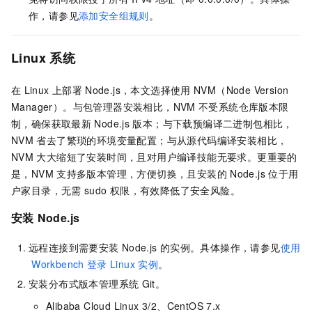
作，请参见
添加安全组规则
。
Linux
系统
在
Linux
上部署
Node.js，本文选择使用
NVM（Node Version
Manager）。与包管理器安装相比，NVM
不受系统仓库版本限
制，确保获取最新
Node.js
版本；与下载预编译二进制包相比，
NVM
省去了繁琐的环境变量配置；与从源代码编译安装相比，
NVM
大大缩短了安装时间，且对用户编译技能无要求。更重要的
是，NVM
支持多版本管理，方便切换，且安装的
Node.js
位于用
户家目录，无需
sudo
权限，有效降低了安全风险。
安装
Node.js
远程连接到需要安装
Node.js
的实例。具体操作，请参见
使用
Workbench
登录
Linux
实例
。
安装分布式版本管理系统
Git。
Alibaba Cloud Linux 3/2、CentOS 7.x