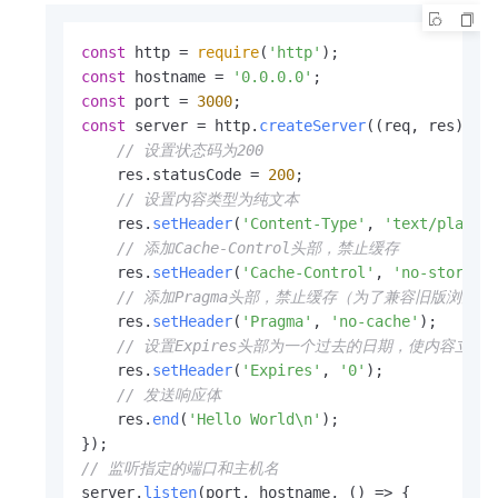
const
 http = 
require
(
'http'
const
 hostname = 
'0.0.0.0'
const
 port = 
3000
const
 server = http.
createServer
(
(
req, res
) =>
 
// 设置状态码为200
    res.
statusCode
 = 
200
;

// 设置内容类型为纯文本
    res.
setHeader
(
'Content-Type'
, 
'text/plain'
)
// 添加Cache-Control头部，禁止缓存
    res.
setHeader
(
'Cache-Control'
, 
'no-store, 
// 添加Pragma头部，禁止缓存（为了兼容旧版浏览器
    res.
setHeader
(
'Pragma'
, 
'no-cache'
);

// 设置Expires头部为一个过去的日期，使内容立即过期。或
    res.
setHeader
(
'Expires'
, 
'0'
); 

// 发送响应体
    res.
end
(
'Hello World\n'
);

// 监听指定的端口和主机名
server.
listen
(port, hostname, 
() =>
 {
