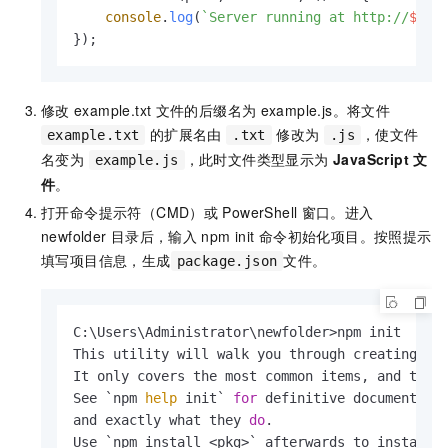
console
.
log
(
`Server running at http://
${ho
});
修改
example.txt
文件的后缀名为
example.js
。将文件
的扩展名由
修改为
，使文件
example.txt
.txt
.js
名变为
，此时文件类型显示为
JavaScript 文
example.js
件
。
打开命令提示符（CMD）或
PowerShell
窗口。进入
newfolder
目录后，输入
npm init
命令初始化项目。按照提示
填写项目信息，生成
文件。
package.json
C:\Users\Administrator\newfolder>npm init

This utility will walk you through creating a p
It only covers the most common items, and tries
See `npm 
help
 init` 
for
 definitive documentatio
and exactly what they 
do
.

Use `npm install <pkg>` afterwards to install a