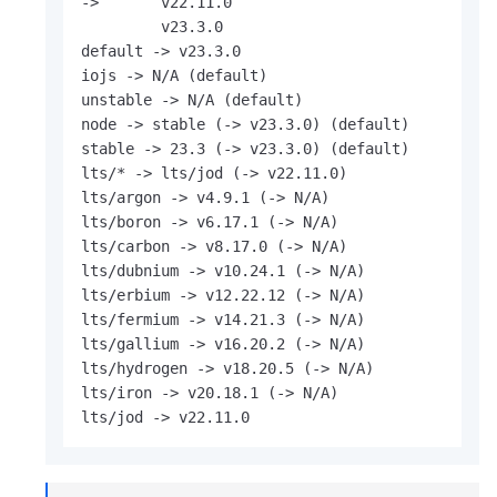
->       v22.11.0

         v23.3.0

default -> v23.3.0

iojs -> N/A (default)

unstable -> N/A (default)

node -> stable (-> v23.3.0) (default)

stable -> 23.3 (-> v23.3.0) (default)

lts/* -> lts/jod (-> v22.11.0)

lts/argon -> v4.9.1 (-> N/A)

lts/boron -> v6.17.1 (-> N/A)

lts/carbon -> v8.17.0 (-> N/A)

lts/dubnium -> v10.24.1 (-> N/A)

lts/erbium -> v12.22.12 (-> N/A)

lts/fermium -> v14.21.3 (-> N/A)

lts/gallium -> v16.20.2 (-> N/A)

lts/hydrogen -> v18.20.5 (-> N/A)

lts/iron -> v20.18.1 (-> N/A)

lts/jod -> v22.11.0