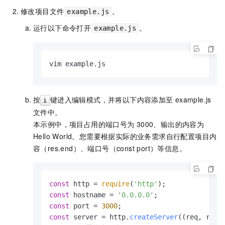
修改项目文件
。
example.js
运行以下命令打开
。
example.js
vim example.js
按
键进入编辑模式，并将以下内容添加至
example.js
i
文件中。
本示例中，项目占用的端口号为
3000、输出的内容为
Hello World
。您需要根据实际的业务需求自行配置项目内
容（res.end）、端口号（const port）等信息。
const
 http = 
require
(
'http'
const
 hostname = 
'0.0.0.0'
const
 port = 
3000
const
 server = http.
createServer
(
(
req, res
)