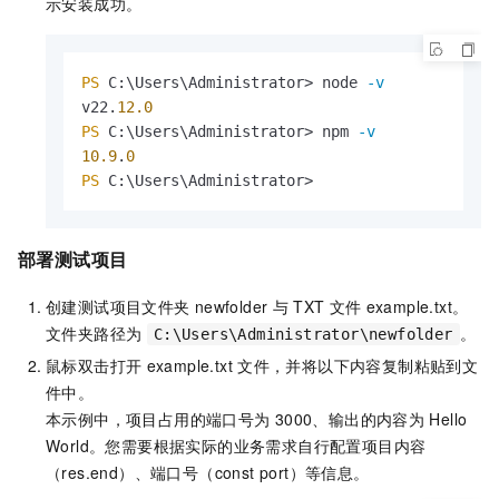
示安装成功。
PS
 C:\Users\Administrator> node 
-v
v22.
12.0
PS
 C:\Users\Administrator> npm 
-v
10.9
.
0
PS
 C:\Users\Administrator>
部署测试项目
创建测试项目文件夹
newfolder
与
TXT
文件
example.txt
。
文件夹路径为
。
C:\Users\Administrator\newfolder
鼠标双击打开
example.txt
文件，并将以下内容复制粘贴到文
件中。
本示例中，项目占用的端口号为
3000、输出的内容为
Hello
World
。您需要根据实际的业务需求自行配置项目内容
（res.end）、端口号（const port）等信息。