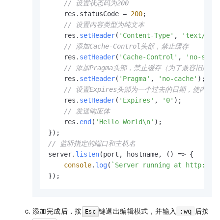
// 设置状态码为200
    res.
statusCode
 = 
200
;

// 设置内容类型为纯文本
    res.
setHeader
(
'Content-Type'
, 
'text/pla
// 添加Cache-Control头部，禁止缓存
    res.
setHeader
(
'Cache-Control'
, 
'no-stor
// 添加Pragma头部，禁止缓存（为了兼容旧版浏
    res.
setHeader
(
'Pragma'
, 
'no-cache'
);

// 设置Expires头部为一个过去的日期，使内容立即过期
    res.
setHeader
(
'Expires'
, 
'0'
); 

// 发送响应体
    res.
end
(
'Hello World\n'
);

// 监听指定的端口和主机名
server.
listen
(port, hostname, 
() =>
 {

console
.
log
(
`Server running at http://
$
});
添加完成后，按
键退出编辑模式，并输入
后按
:wq
Esc