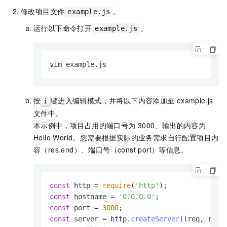
修改项目文件
。
example.js
运行以下命令打开
。
example.js
vim example.js
按
键进入编辑模式，并将以下内容添加至
example.js
i
文件中。
本示例中，项目占用的端口号为
3000、输出的内容为
Hello World
。您需要根据实际的业务需求自行配置项目内
容（res.end）、端口号（const port）等信息。
const
 http = 
require
(
'http'
const
 hostname = 
'0.0.0.0'
const
 port = 
3000
const
 server = http.
createServer
(
(
req, res
)