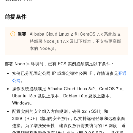
前提条件
重要
Alibaba Cloud Linux 2
和
CentOS 7.x
系统仅支
持部署
Node.js 17.x
及以下版本，不支持更高版
本的
Node.js。
部署
Node.js
环境时，已有
ECS
实例必须满足以下条件：
实例已分配固定公网
IP
或绑定弹性公网
IP，详情请参见
开通
公网
。
操作系统必须满足
Alibaba Cloud Linux 3/2、CentOS 7.x、
Ubuntu 18.x
及以上版本、Debian 10.x
及以上版本、
Windows。
配置实例的安全组入方向规则，确保
22（SSH）和
3389（RDP）端口的安全放行，以支持远程登录和远程桌面
连接。为了增强安全性，建议仅放行需要访问的
IP
网段，避
免将访问权限授予所有
IPv4
地址（即
0.0.0.0/0）。具体操