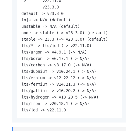
->       v22.11.0

         v23.3.0

default -> v23.3.0

iojs -> N/A (default)

unstable -> N/A (default)

node -> stable (-> v23.3.0) (default)

stable -> 23.3 (-> v23.3.0) (default)

lts/* -> lts/jod (-> v22.11.0)

lts/argon -> v4.9.1 (-> N/A)

lts/boron -> v6.17.1 (-> N/A)

lts/carbon -> v8.17.0 (-> N/A)

lts/dubnium -> v10.24.1 (-> N/A)

lts/erbium -> v12.22.12 (-> N/A)

lts/fermium -> v14.21.3 (-> N/A)

lts/gallium -> v16.20.2 (-> N/A)

lts/hydrogen -> v18.20.5 (-> N/A)

lts/iron -> v20.18.1 (-> N/A)

lts/jod -> v22.11.0