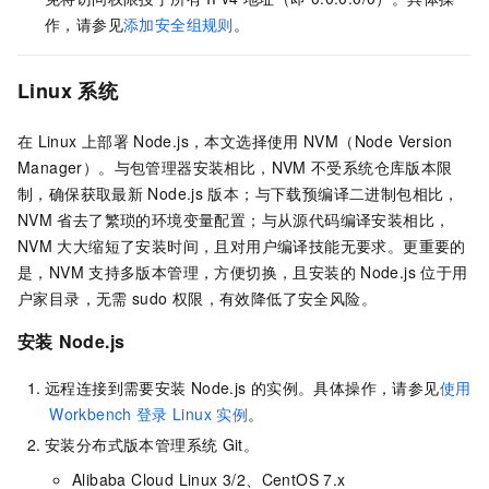
作，请参见
添加安全组规则
。
Linux
系统
在
Linux
上部署
Node.js，本文选择使用
NVM（Node Version
Manager）。与包管理器安装相比，NVM
不受系统仓库版本限
制，确保获取最新
Node.js
版本；与下载预编译二进制包相比，
NVM
省去了繁琐的环境变量配置；与从源代码编译安装相比，
NVM
大大缩短了安装时间，且对用户编译技能无要求。更重要的
是，NVM
支持多版本管理，方便切换，且安装的
Node.js
位于用
户家目录，无需
sudo
权限，有效降低了安全风险。
安装
Node.js
远程连接到需要安装
Node.js
的实例。具体操作，请参见
使用
Workbench
登录
Linux
实例
。
安装分布式版本管理系统
Git。
Alibaba Cloud Linux 3/2、CentOS 7.x