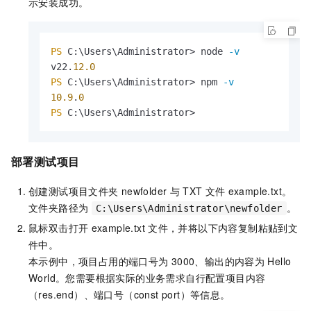
示安装成功。
PS
 C:\Users\Administrator> node 
-v
v22.
12.0
PS
 C:\Users\Administrator> npm 
-v
10.9
.
0
PS
 C:\Users\Administrator>
部署测试项目
创建测试项目文件夹
newfolder
与
TXT
文件
example.txt
。
文件夹路径为
。
C:\Users\Administrator\newfolder
鼠标双击打开
example.txt
文件，并将以下内容复制粘贴到文
件中。
本示例中，项目占用的端口号为
3000、输出的内容为
Hello
World
。您需要根据实际的业务需求自行配置项目内容
（res.end）、端口号（const port）等信息。