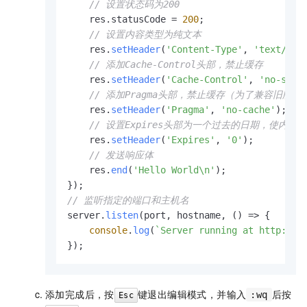
// 设置状态码为200
    res.
statusCode
 = 
200
;

// 设置内容类型为纯文本
    res.
setHeader
(
'Content-Type'
, 
'text/pla
// 添加Cache-Control头部，禁止缓存
    res.
setHeader
(
'Cache-Control'
, 
'no-stor
// 添加Pragma头部，禁止缓存（为了兼容旧版浏
    res.
setHeader
(
'Pragma'
, 
'no-cache'
);

// 设置Expires头部为一个过去的日期，使内容立即过期
    res.
setHeader
(
'Expires'
, 
'0'
); 

// 发送响应体
    res.
end
(
'Hello World\n'
);

// 监听指定的端口和主机名
server.
listen
(port, hostname, 
() =>
 {

console
.
log
(
`Server running at http://
$
});
添加完成后，按
键退出编辑模式，并输入
后按
:wq
Esc