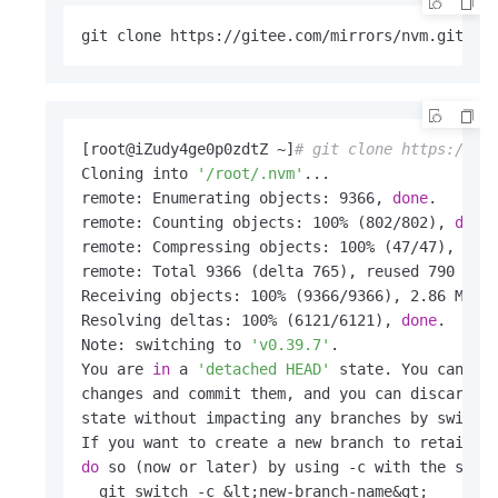
git clone https://gitee.com/mirrors/nvm.git ~/
[root@iZudy4ge0p0zdtZ ~]
# git clone https://gi
Cloning into 
'/root/.nvm'
...

remote: Enumerating objects: 9366, 
done
.

remote: Counting objects: 100% (802/802), 
done
.
remote: Compressing objects: 100% (47/47), 
don
remote: Total 9366 (delta 765), reused 790 (del
Receiving objects: 100% (9366/9366), 2.86 MiB 
Resolving deltas: 100% (6121/6121), 
done
.

Note: switching to 
'v0.39.7'
.

You are 
in
 a 
'detached HEAD'
 state. You can loo
changes and commit them, and you can discard a
state without impacting any branches by switchi
do
 so (now or later) by using -c with the swit
  git switch -c &lt;new-branch-name&gt;
