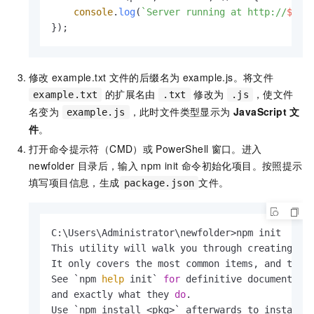
console
.
log
(
`Server running at http://
${ho
});
修改
example.txt
文件的后缀名为
example.js
。将文件
的扩展名由
修改为
，使文件
example.txt
.txt
.js
名变为
，此时文件类型显示为
JavaScript 文
example.js
件
。
打开命令提示符（CMD）或
PowerShell
窗口。进入
newfolder
目录后，输入
npm init
命令初始化项目。按照提示
填写项目信息，生成
文件。
package.json
C:\Users\Administrator\newfolder>npm init

This utility will walk you through creating a p
It only covers the most common items, and tries
See `npm 
help
 init` 
for
 definitive documentatio
and exactly what they 
do
.

Use `npm install <pkg>` afterwards to install a