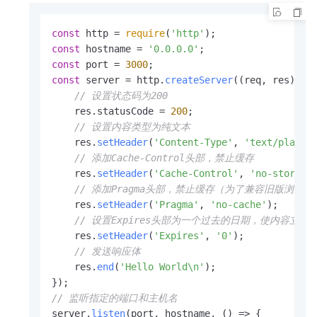
const
 http = 
require
(
'http'
const
 hostname = 
'0.0.0.0'
const
 port = 
3000
const
 server = http.
createServer
(
(
req, res
) =>
 
// 设置状态码为200
    res.
statusCode
 = 
200
;

// 设置内容类型为纯文本
    res.
setHeader
(
'Content-Type'
, 
'text/plain'
)
// 添加Cache-Control头部，禁止缓存
    res.
setHeader
(
'Cache-Control'
, 
'no-store, 
// 添加Pragma头部，禁止缓存（为了兼容旧版浏览器
    res.
setHeader
(
'Pragma'
, 
'no-cache'
);

// 设置Expires头部为一个过去的日期，使内容立即过期。或
    res.
setHeader
(
'Expires'
, 
'0'
); 

// 发送响应体
    res.
end
(
'Hello World\n'
);

// 监听指定的端口和主机名
server.
listen
(port, hostname, 
() =>
 {
