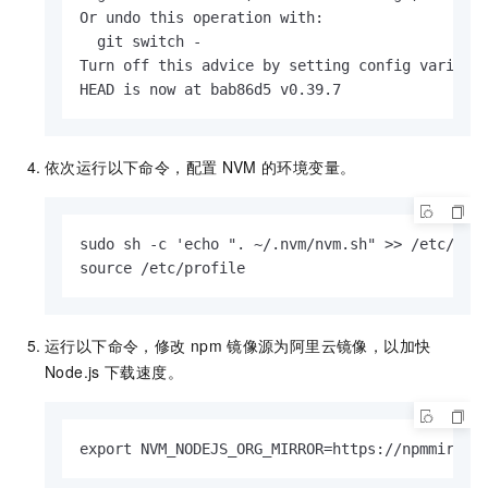
Or undo this operation with:

  git switch -

Turn off this advice by setting config variabl
HEAD is now at bab86d5 v0.39.7
依次运行以下命令，配置
NVM
的环境变量。
sudo sh -c 'echo ". ~/.nvm/nvm.sh" >> /etc/prof
source /etc/profile
运行以下命令，修改
npm
镜像源为阿里云镜像，以加快
Node.js
下载速度。
export NVM_NODEJS_ORG_MIRROR=https://npmmirror