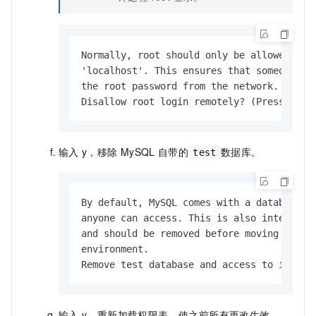
Normally, root should only be allowed to c
'localhost'. This ensures that someone can
the root password from the network.

Disallow root login remotely? (Press y|Y 
输入
y，移除
MySQL
自带的
数据库。
test
By default, MySQL comes with a database na
anyone can access. This is also intended o
and should be removed before moving into a
environment.

Remove test database and access to it? (P
输入
y，重新加载权限表，使之前所有更改生效。