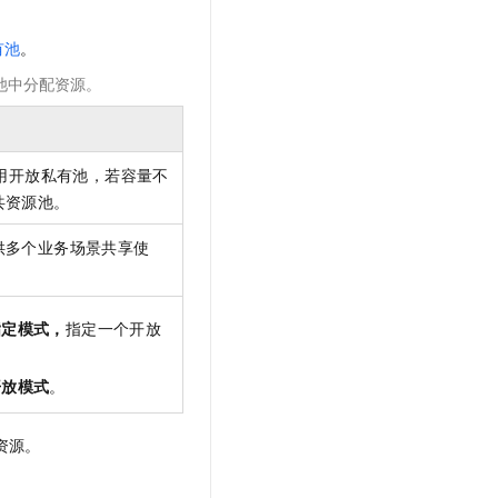
t.diy 一步搞定创意建站
构建大模型应用的安全防护体系
通过自然语言交互简化开发流程,全栈开发支持
通过阿里云安全产品对 AI 应用进行安全防护
有池
。
池中分配资源。
用开放私有池，若容量不
共资源池。
供多个业务场景共享使
指定模式，
指定一个开放
开放模式
。
留资源。