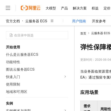
大模型
产品
解决方案
权益
定价
官方文档
云服务器 ECS
用户指南
开发参考
大模型
产品
解决方案
权益
定价
云市场
伙伴
服务
了解阿里云
精选产品
精选解决方案
普惠上云
产品定价
精选商城
成为销售伙伴
售前咨询
为什么选择阿里云
千问AI平台
云服务器 ECS
首页
了解云产品的定价详情
大模型服务平台百炼
千问办公，解锁你的工作
普惠上云 官方力荐
分销伙伴
在线服务
网站建设
什么是云计算
大
大模型服务与应用平台
企业级Agent产品，直接
云服务器38元/年起，超
弹性保障
开始使用
咨询伙伴
多端小程序
技术领先
云上成本管理
售后服务
千问大模型
Agency Agents：拥
官方推荐返现计划
大模型
什么是云服务器ECS
大模型
精选产品
精选解决方案
Salesforce 国际版订阅
稳定可靠
管理和优化成本
多元化、高性能、安全可靠
推荐新用户得奖励，单订单
更新时间：
2026-06-04
销售伙伴合作计划
功能特性
自助服务
友盟天域
安全合规
人工智能与机器学习
AI
文本生成
无影云电脑
HappyHorse 打造一
云工开物
图说云服务器ECS
当业务面临资源需求高
无影生态合作计划
在线服务
观测云
分析师报告
随时随地安全接入的云上超
高校专属算力普惠，学生认
计算
互联网应用开发
快速入门
Qwen3.8-Max
EA）通过预留专
HOT
Salesforce On Alibaba C
工单服务
智能体时代全能旗舰模型
Tuya 物联网平台阿里云
研究报告与白皮书
使用限制
云解析DNS
快速拥有专属 OpenClaw
Consulting Partner 合
大数据
容器
免费试用
短信专区
地域和可用区
应用场景
蓝凌 OA
Qwen3.7-Plus
AI 大模型销售与服务生
现代化应用
存储
天池大赛
能看、能想、能动手的多模
云原生大数据计算服务 Max
解决方案免费试用 新老
电子合同
实例
面向分析的企业级SaaS模
最高领取价值200元试用
安全
需求
网络与CDN
AI 算法大赛
Qwen3-VL-Plus
周期
畅捷通
实例概述与选型