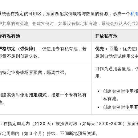
一个 AI 助手
即刻拥有 DeepSeek-R1 满血版
超强辅助，Bol
在企业官网、通讯软件中为客户提供 AI 客服
多种方案随心选，轻松解锁专属 DeepSeek
系统会在指定的可用区，预留匹配实例规格与数量的资源，形成一个
私
户共享的资源池。创建实例时，如果没有指定私有池，系统会默认从公共
专有私有池
开放私有池
严格绑定（强保障）
：仅使用专有私有池，若
优先 + 回退
：优先使
容量不足则创建失败。
足则自动尝试使用公
可作为通用容量池，
为特定业务或场景预留，隔离性强。
用。
创建实例时使用
创建实例时使用
指定模式，
指定一个专有私有
私有池
。
池。
创建实例时使用
：在指定周期内（如
30
天）按预设时段（如每天
18:00~24:00）预
指定周期内（如
3
个月）持续、不间断地预留资源。