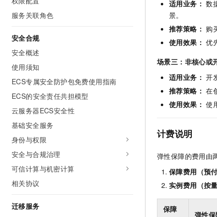
权限配置
适用业务：
数
服务关联角色
景。
推荐策略：
购
安全合规
使用效果：
优
安全概述
场景三：非核心或开
使用须知
适用业务：
开
ECS专属安全防护包免费使用指南
推荐策略：
在
ECS的安全责任共担模型
使用效果：
使
云服务器ECS安全性
基础安全服务
计费说明
身份与权限
安全与合规治理
弹性保障的费用由
可信计算与机密计算
保障费用（预
相关协议
实例费用（按
迁移服务
保障
弹性保