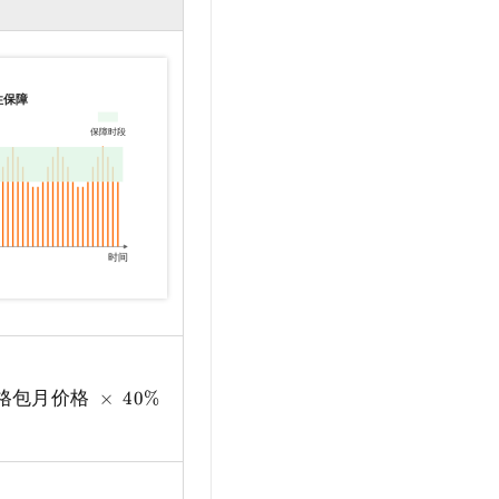
格包月价格
×
40%
×
保障时长（月）