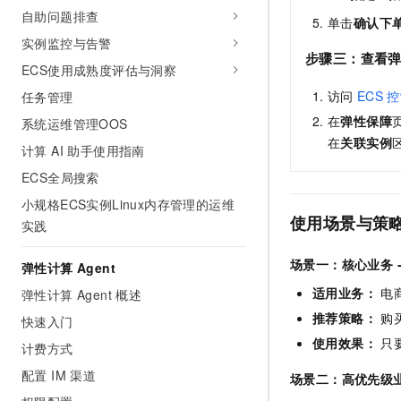
自助问题排查
单击
确认下
实例监控与告警
步骤三：查看
ECS使用成熟度评估与洞察
访问
ECS
控
任务管理
在
弹性保障
系统运维管理OOS
在
关联实例
计算 AI 助手使用指南
ECS全局搜索
小规格ECS实例Linux内存管理的运维
使用场景与策
实践
场景一：核心业务 
弹性计算 Agent
适用业务：
电
弹性计算 Agent 概述
推荐策略：
购
快速入门
使用效果：
只
计费方式
配置 IM 渠道
场景二：高优先级业