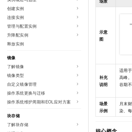
场景
AI 产品 免费试用
网络
安全
云开发大赛
创建实例
Tableau 订阅
1亿+ 大模型 tokens 和 
连接实例
可观测
入门学习赛
中间件
AI空中课堂在线直播课
140+云产品 免费试用
大模型服务
管理与配置实例
上云与迁云
产品新客免费试用，最长1
数据库
示意
升降配实例
生态解决方案
千问AI平台-Token Plan
图
企业出海
大模型ACA认证体验
大数据计算
释放实例
助力企业全员 AI 认知与能
行业生态解决方案
政企业务
媒体服务
千问AI平台-模型体验
镜像
开发者生态解决方案
在线体验全尺寸、多种模态
了解镜像
企业服务与云通信
AI 开发和 AI 应用解决
适用
Happy 系列大模型
镜像类型
补充
高峰
域名与网站
自定义镜像管理
说明
谷期
终端用户计算
操作系统更换与迁移
操作系统维护周期和EOL应对方案
Serverless
场景
月末
大模型解决方案
示例
染、
开发工具
块存储
快速部署 Dify，高效搭建 
了解块存储
迁移与运维管理
核心概念