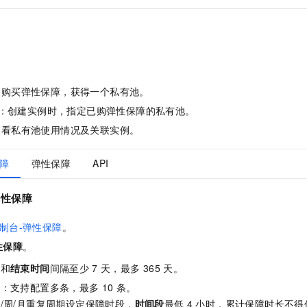
：购买弹性保障，获得一个私有池。
：创建实例时，指定已购弹性保障的私有池。
查看私有池使用情况及关联实例。
保障
弹性保障
API
弹性保障
制台-弹性保障
。
性保障
。
间
和
结束时间
间隔至少
7
天，最多
365
天。
则
：支持配置多条，最多
10
条。
/周/月重复周期设定保障时段，
时间段
最低
4
小时，累计保障时长不得