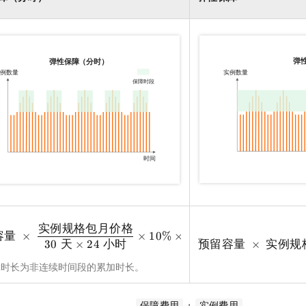
实例规格包月价格
容量
×
×
10%
×
保障时长（小时）
30
天
×
24
小时
预留容量
×
实例规
障时长为非连续时间段的累加时长。
+
保障费用
实例费用