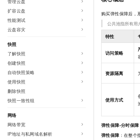
管理云盘
10 分钟在聊天系统中增加
专有云
扩容云盘
购买弹性保障后，
性能测试
公共池指所有用
云盘容灾
特性
快照
访问策略
了解快照
创建快照
自动快照策略
资源隔离
使用快照
删除快照
使用方式
快照一致性组
网络
网络带宽
弹性保障-分时保障
IP地址与私网域名解析
弹性保障
：在整个