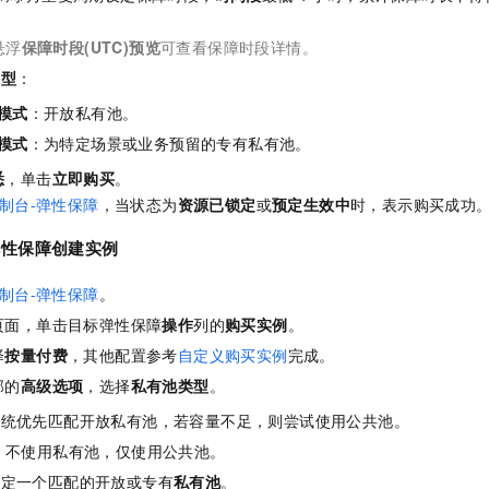
悬浮
保障时段(UTC)预览
可查看保障时段详情。
类型
：
模式
：开放私有池。
模式
：为特定场景或业务预留的专有私有池。
悉
，单击
立即购买
。
制台-弹性保障
，当状态为
资源已锁定
或
预定生效中
时，表示购买成功
弹性保障创建实例
制台-弹性保障
。
页面，单击目标弹性保障
操作
列的
购买实例
。
择
按量付费
，其他配置参考
自定义购买实例
完成。
部的
高级选项
，选择
私有池类型
。
系统优先匹配开放私有池，若容量不足，则尝试使用公共池。
：不使用私有池，仅使用公共池。
指定一个匹配的开放或专有
私有池
。