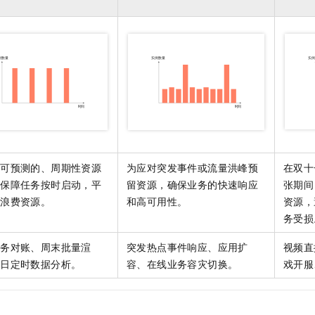
服务生态伙伴
视觉 Coding、空间感知、多模态思考等全面升级
1M上下文，专为长程任务能力而生
云工开物
企业应用
Night Plan 支持 Qwen 3.8-Max
AI 办公
NEW
Red Hat
30+ 款产品免费体验
夜间 5 折，Qwen/Meoo/TokenPlan 客户专享
AI智能应用
科研合作
ERP
堂（旗舰版）
SUSE
智能客服
AI 应用构建
大模型原生
CRM
2个月
自动承接线索
建站小程序
Qoder
大模型服务平台百炼-应用模版
OA 办公系统
HOT
NEW
面向真实软件
个人版上线、团队版降价；千问3.8-Max首发发尝鲜
丰富多元化的应用模版和解决方案
力提升
财税管理
模板建站
万有无界
大模型服务平台百炼-智能体
400电话
定制建站
的模型效果
灵活可视化地构建企业级 Agent
方案
广告营销
模板小程序
于可预测的、周期性资源
为应对突发事件或流量洪峰预
在双十
秒悟
人工智能平台 PAI
。保障任务按时启动，平
留资源，确保业务的快速响应
张期间
定制小程序
云端极速 AI 
新一代 AI 视频生成模型，深度适配广告营销等场景
AI Native 的算法工程平台，一站式完成建模、训练、推理服务部署
不浪费资源。
和高可用性。
资源，
APP 开发
务受损
建站系统
财务对账、周末批量渲
突发热点事件响应、应用扩
视频直
每日定时数据分析。
容、在线业务容灾切换。
戏开服
AI 应用
10分钟微调：让0.6B模型媲美235B模型
多模态数据信
依托云原生高可用架构,实现Dify私有化部署
用1%尺寸在特定领域达到大模型90%以上效果