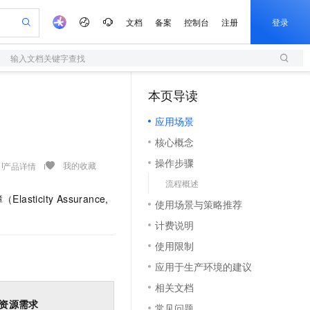
文档
备案
控制台
注册
登录
输入文档关键字查找
验
作计划
器
AI 活动
专业服务
服务伙伴合作计划
开发者社区
加入我们
服务平台百炼
阿里云 OPC 创新助力计划
本页导读
（1）
一站式生成采购清单，支持单品或批量购买
S
io：打造专属 AI 语音助手
S产品伙伴计划（繁花）
峰会
造的大模型服务与应用开发平台
轻量应用服务器
一句话生成原生可编辑精美 PPT 文稿
AI 生产力先锋
Al MaaS 服务伙伴赋能合作
域名
博文
Careers
至高可申请百万元
应用场景
性可伸缩的云计算服务
开启高性价比 AI 编程新体验
Qwen-Audio-3.0-Realtime 端到端实时语音角色扮演
输入一句话想法, 轻松生成专业的 PPT
先锋实践拓展 AI 生产力的边界
快速构建应用程序和网站，即刻迈出上云第一步
Token 补贴，五大权
计划
海大会
伙伴信用分合作计划
商标
问答
社会招聘
核心概念
益加速 OPC 成功
S
eek-V4-Pro
数字证书管理服务（原SSL证书）
一键部署幻兽帕鲁游戏服务器
飞天发布时刻
HOT
划
备案
电子书
校园招聘
操作步骤
pSeek-V4-Pro
视频创作，一键激活电商全链路生产力
全托管，含MySQL、PostgreSQL、SQL Server、MariaDB多引擎
实现全站HTTPS，呈现可信的WEB访问
一键购买专属联机服务器，轻松开启游戏
所见，即是所愿
我的收藏
产品详情
更多支持
划
公司注册
镜像站
流程概述
视频生成
语音识别与合成
专属 QwenPaw
短信服务
漫剧工坊：一站式动画创作平台
AI 实训营
HOT
ity Assurance,
合作伙伴培训与认证
使用场景与策略推荐
划
上云迁移
的智能体编程平台
站生成，高效打造优质广告素材
从聊天伙伴进化为能主动干活的本地数字员工
快速生产连贯的高质量长漫剧
从基础到进阶，Agent 创客手把手教你
国内短信简单易用，安全可靠，秒级触达，全球覆盖200+国家和地区。
e-1.1-T2V
Qwen3-TTS-Flash
lScope
我要反馈
查询合作伙伴
计费说明
畅细腻的高质量视频
离线语音合成大模型，多语言方言自适应，低延迟高稳定
n Alibaba Cloud ISV 合作
代维服务
olarDB
建企业门户网站
大数据开发治理平台 DataWorks
10 分钟搭建微信、支付宝小程序
使用限制
创新加速
ope
登录合作伙伴管理后台
我要建议
站，无忧落地极速上线
以可视化方式快速构建移动和 PC 门户网站
100%兼容MySQL、PostgreSQL，兼容Oracle，支持集中和分布式
高效部署网站，快速应用到小程序
Data Agent 驱动的一站式 Data+AI 开发治理平台
e-1.1-I2V
Cosyvoice-V3-Flash
应用于生产环境的建议
安全
畅自然，细节丰富
高表现力语音合成大模型，语音克隆听感自然
我要投诉
上云场景组合购
伴
相关文档
边界网络安全防护产品
漫剧创作，剧本、分镜、视频高效生成
覆盖90%+业务场景，专享组合折扣价
2V
VPN
Fun-ASR
资源需求
常见问题