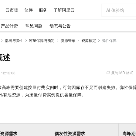
云市场
伙伴
服务
了解阿里云
产品计费
常见问题
动态与公告
AI 特惠
数据与 API
成为产品伙伴
企业增值服务
最佳实践
价格计算器
AI 场景体
基础软件
产品伙伴合
阿里云认证
市场活动
配置报价
大模型
部署与弹性
容量保障与预定
资源管家
资源预定
弹性保障
自助选配和估算价格
新方式
域名与网站
睿译宝，AI翻译排版一步到位
智启 AI 普惠权益
产品生态集成认证中心
企业支持计划
云上春晚
千问官方 MaaS 平台，为开发者和 Agent 而生，新用户赠送 1 亿 + tokens 额度
云服务器 EC
Qwen Aud
AI Coding
阿里云Maa
2026 阿里云
为企业打
数据集
Windows
大模型认证
模型
NEW
NEW
交付可用成果
值低价云产品抢先购
提供智能易用的域名与建站服务
上传文档即自动完成翻译和格式还原
至高享 1亿+免费 tokens，加速 Al 应用落地
安全可靠、弹
智能编程，一键
概述
产品生态伙伴
专家技术服务
云上奥运之旅
弹性计算合作
阿里云中企出
手机三要素
宝塔 Linux
全部认证
价格优势
有专属领域专家
对象存储 OSS
GLM-5.2：长任务时代开源旗舰模型
阿里云 OPC 创新助力计划
云数据库 RD
即刻拥有 DeepS
AI 电商营销
产品生态伙伴工作台
企业增值服务台
云栖战略参考
云存储合作计
云栖大会
身份实名认证
CentOS
训练营
推动算力普惠，释放技术红利
的大模型服务
最高返9万
多领域专家智能体,一键组建 AI 虚拟交付团队
至高百万元 Token 补贴，加速一人公司成长
稳定、安全、高性价比、高性能的云存储服务
真正可用的 1M 上下文,一次完成代码全链路开发
轻松解锁专属 Dee
从图文生成到
复制 MD 格式
 12:12:08
云上的中国
数据库合作计
活动全景
短信
Docker
图片和
站式影视创作平台
人工智能平台 PAI
Hermes Agent，打造自进化智能体
Token Plan 模型订阅计划
Qoder
5 分钟轻松部署
AI 广告创作
企业成长
大模型
NEW
信息公告
峰需要创建按量付费实例时，可能因库存不足而创建失败。弹性保障（Elastic
看见新力量
云网络合作计
OCR 文字识别
JAVA
级电脑
证享300元代金券
可视化编排打通从文字构思到成片全链路闭环
一站式AI开发、训练和推理服务
自主进化，持久记忆，越用越聪明
Qwen3.8-Max 首发尝鲜，限时加量 10 倍，夜间低至2折
面向真实软件
图文、视频一
Kimi-K3
HappyHors
属私有池资源，为按量付费实例提供容量保障。
NEW
魔搭 Mode
loud
服务实践
官网公告
Kimi 最新旗舰模型，长程编程与推理利器
让文字生成流
金融模力时刻
Salesforce O
版
发票查验
全能环境
Qoder CN
Claude Code + GStack 打造工程团队
千问办公，限时限量积分加倍
云原生数据库 P
低代码高效构
AI 建站
NEW
作计划
计划
创新中心
魔搭 ModelSc
健康状态
让AI从“聊天伙伴”进化为能干活的“数字员工”
覆盖公网/内网、递归/权威、移动APP等全场景解析服务
安装技能 GStack，拥有专属 AI 工程团队
你的AI工作搭子，覆盖日常办公高频场景
基于千问大模型等，支持代码智能生成、研发智能问答
0 代码专业建
客户案例
天气预报查询
操作系统
Deepseek-v4-pro
HappyHors
态合作计划
态智能体模型
旗舰 MoE 大模型，百万上下文与顶尖推理能力
图生视频，流
Compute
同享
容器服务 Kubernetes 版 ACK
万小智 AI 建站低至 15元/月
云防火墙
AI 短剧/漫剧
快递物流查询
WordPress
成为服务伙
高校合作
式云数据仓库
点，立即开启云上创新
提供一站式管理容器应用的 K8s 服务
送.CN域名，送备案服务码
云原生的云上
AI助力短剧
GLM-5.2
Wan2.7-T
性资源需求
偶发性资源需求
高峰期
Ubuntu