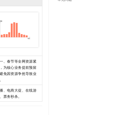
文戏情感细腻自然，动作戏激烈拳拳到肉，实现更强表演能力
支持中英文自由切换，具备更强的噪声鲁棒性
云聚AI 严选权益
SSL 证书
，一键激活高效办公新体验
精选AI产品，从模型到应用全链提效
堡垒机
AI 用量加速计划
应用
防火墙
、识别商机，让客服更高效、服务更出色。
新老同享，达量后返
千问办公
主机安全
NEW
的智能体编程平台
一站式AI生产力平台
AI 应用及服务市场
伶鹊
企业级人与Agent协作平台，接入和调度多个数字员工
智能客服平台，对话机器人、对话分析、智能外呼
AI 应用
一、春节等全网资源紧
大模型服务平台百炼 - 全妙
，为核心业务提前预留
大模型
应用创作平台
多模态内容创作工具，已接入 DeepSeek
避免因资源争抢导致业
自然语言处理
。
数据标注
播、电商大促、在线游
机器学习
、票务秒杀。
息提取
与 AI 智能体进行实时音视频通话
从文本、图片、视频中提取结构化的属性信息
构建支持视频理解的 AI 音视频实时通话应用