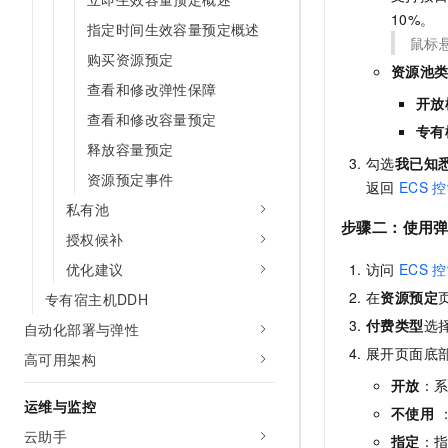
10%。
指定时间生效容量预定概述
鼠标
购买资源预定
资源池
查看和修改弹性保障
开放
查看和修改容量预定
专有
释放容量预定
勾选
我已知
资源预定事件
返回
ECS
控
私有池
步骤二：使用
授权候补
优化建议
访问
ECS
控
在
资源预定
专有宿主机DDH
付费类型
选
自动化部署与弹性
展开页面底
高可用架构
开放
：
运维与监控
不使用
云助手
指定
：