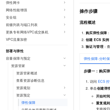
弹性网卡
网络性能增强
操作步骤
安全组
流程概述
前缀列表与端口列表
更换专有网络VPC或交换机
购买弹性保障
VPC流量加密
创建 ECS 实例
验证与管理
：
部署与弹性
容量保障与预定
弹性保障-分时
资源管家
步骤一：购买
资源管家概述
查看资源诊断信息
访问
ECS
控
资源规划
单击
创建弹
资源预定
开始时
弹性保障
重复规
支持按日
立即生效容量预定概述