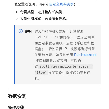
他配置项说明，请参考
自定义购买实例
）：
付费类型
：选择
抢占式实例
。
实例中断模式
：
选择
节省停机
。
说明
进入节省停机模式后，计算资源
（vCPU、GPU
和内存）、固定公网
IP
和固定带宽被回收，云盘（系统盘和数
据盘）、弹性公网
IP、快照等资源保留
并继续收费。如果您使用
RunInstances
接口创建抢占式实例，可以通
过
SpotInterruptionBehavior =
设置实例中断模式为节省停
'Stop'
机。
数据恢复
操作步骤