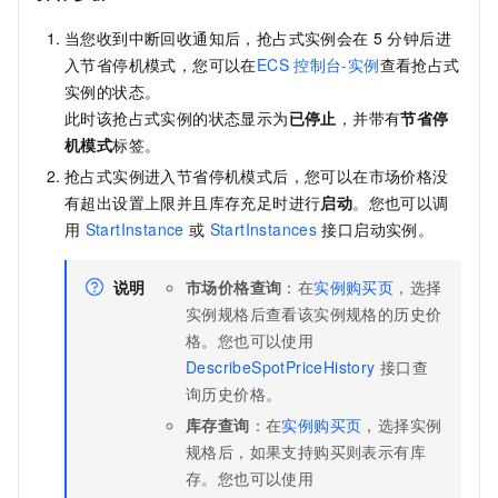
当您收到中断回收通知后，抢占式实例会在
5
分钟后进
入节省停机模式，您可以在
ECS
控制台-实例
查看抢占式
实例的状态。
此时该抢占式实例的状态显示为
已停止
，并带有
节省停
机模式
标签。
抢占式实例进入节省停机模式后，您可以在市场价格没
有超出设置上限并且库存充足时进行
启动
。您也可以调
用
StartInstance
或
StartInstances
接口启动实例。
说明
市场价格查询
：在
实例购买页
，选择
实例规格后查看该实例规格的历史价
格。您也可以使用
DescribeSpotPriceHistory
接口查
询历史价格。
库存查询
：在
实例购买页
，选择实例
规格后，如果支持购买则表示有库
存。您也可以使用