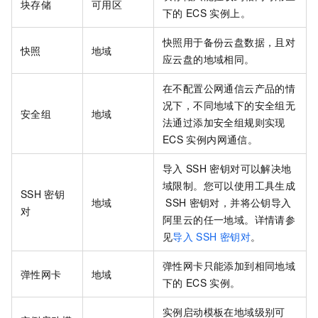
块存储
可用区
下的
ECS
实例上。
快照用于备份云盘数据，且对
快照
地域
应云盘的地域相同。
在不配置公网通信云产品的情
况下，不同地域下的安全组无
安全组
地域
法通过添加安全组规则实现
ECS
实例内网通信。
导入
SSH
密钥对可以解决地
域限制。您可以使用工具生成
SSH
密钥
地域
SSH
密钥对，并将公钥导入
对
阿里云的任一地域。详情请参
见
导入
SSH
密钥对
。
弹性网卡只能添加到相同地域
弹性网卡
地域
下的
ECS
实例。
实例启动模板在地域级别可