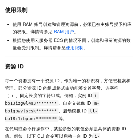
使用限制
使用
RAM
账号创建和管理资源前，必须已被主账号授予相应
的权限。详情请参见
RAM
用户
。
根据您使用云服务器
ECS
的情况不同，创建和保留资源的数
量会受到限制。详情请参见
使用限制
。
资源
ID
每一个资源拥有一个资源
ID，作为唯一的标识符，方便您检索和
管理。部分资源
ID
的组成格式由功能英文首字母、连字符
（-）、固定长度的字符组成。例如，实例
ID
i-
、自定义镜像
ID
bp13izg0l4s3********
m-
、启动模板
ID
bp1gbwvlscsk********
lt-
等。
bp18i1ibppnr********
在代码或命令行操作中，某些参数的取值必须是具体的资源
ID
值。例如，以下
CLI
命令可以启动一台
ID
为
i-