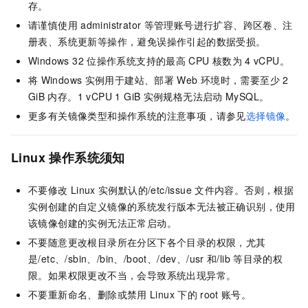
存。
请谨慎使用
administrator
等管理账号进行扩容、跨区卷、注
册表、系统更新等操作，避免误操作引起的数据受损。
Windows 32
位操作系统支持的最高
CPU
核数为
4 vCPU。
将
Windows
实例用于建站、部署
Web
环境时，需要至少
2
GiB
内存。1 vCPU 1 GiB
实例规格无法启动
MySQL。
更多有关镜像类型和操作系统的注意事项，请参见
选择镜像
。
Linux
操作系统须知
不要修改
Linux
实例默认的
/etc/issue
文件内容。否则，根据
实例创建的自定义镜像的系统发行版本无法被正确识别，使用
该镜像创建的实例无法正常启动。
不要随意更改根目录所在分区下各个目录的权限，尤其
是
/etc
、
/sbin
、
/bin
、
/boot
、
/dev
、
/usr
和
/lib
等目录的权
限。如果权限更改不当，会导致系统出现异常。
不要重新命名、删除或禁用
Linux
下的
root
账号。