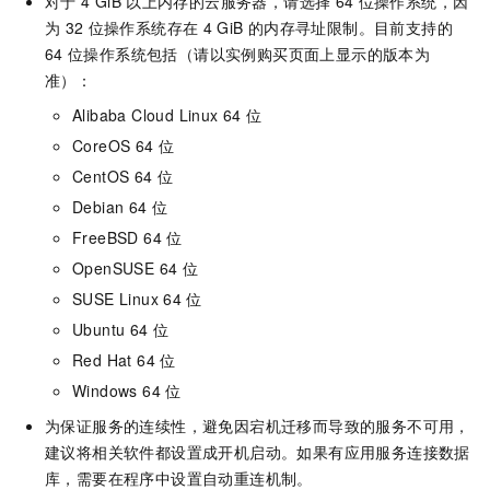
对于
4 GiB
以上内存的云服务器，请选择
64
位操作系统，因
为
32
位操作系统存在
4 GiB
的内存寻址限制。目前支持的
64
位操作系统包括（请以实例购买页面上显示的版本为
准）：
Alibaba Cloud Linux 64
位
CoreOS 64
位
CentOS 64
位
Debian 64
位
FreeBSD 64
位
OpenSUSE 64
位
SUSE Linux 64
位
Ubuntu 64
位
Red Hat 64
位
Windows 64
位
为保证服务的连续性，避免因宕机迁移而导致的服务不可用，
建议将相关软件都设置成开机启动。如果有应用服务连接数据
库，需要在程序中设置自动重连机制。