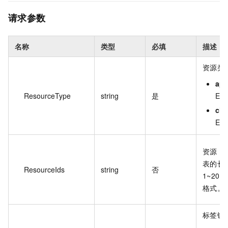
请求参数
名称
类型
必填
描述
资源类
app
ResourceType
string
是
ED
clu
ED
资源 I
表的长
ResourceIds
string
否
1~20，
格式。
标签键