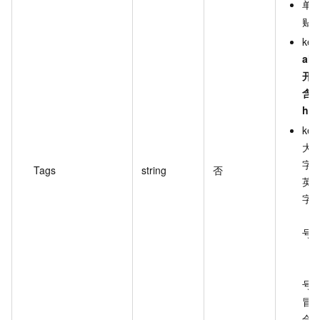
单
贴 
ke
ali
开
含
h
http
key
大不
字
Tags
string
否
英
字
（
号
（
（
号
冒
合