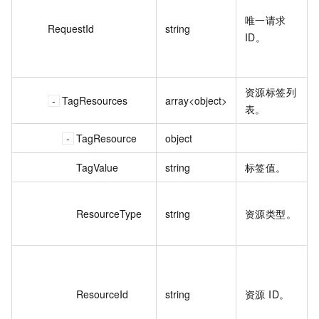
唯一请求
RequestId
string
ID。
资源标签列
TagResources
array<object>
表。
TagResource
object
TagValue
string
标签值。
ResourceType
string
资源类型。
ResourceId
string
资源 ID。