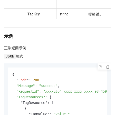
TagKey
string
标签键。
示例
正常返回示例
格式
JSON
{

  "
Code
": 
200
,

"Message"
: 
"success"
,

"RequestId"
: 
"xxxxE654-xxxx-xxxx-xxxx-98F45996xx
"TagResources"
: {

    "TagResource": [

      {

        "TagValue": 
"value1"
,
