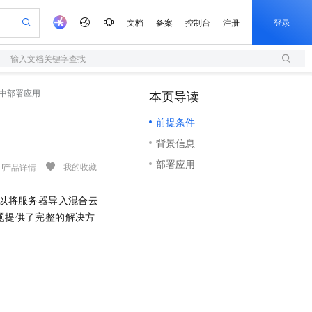
文档
备案
控制台
注册
登录
输入文档关键字查找
验
作计划
器
AI 活动
专业服务
服务伙伴合作计划
开发者社区
加入我们
服务平台百炼
阿里云 OPC 创新助力计划
中部署应用
本页导读
（1）
一站式生成采购清单，支持单品或批量购买
S
可编辑精美 PPT 文稿
S产品伙伴计划（繁花）
峰会
造的大模型服务与应用开发平台
轻量应用服务器
Agency Agents：拥有专属领域专家
AI 生产力先锋
Al MaaS 服务伙伴赋能合作
域名
博文
Careers
至高可申请百万元
前提条件
性可伸缩的云计算服务
 轻松生成专业的 PPT
开启高性价比 AI 编程新体验
先锋实践拓展 AI 生产力的边界
快速构建应用程序和网站，即刻迈出上云第一步
多领域专家智能体,一键组建 AI 虚拟交付团队
Token 补贴，五大权
计划
海大会
伙伴信用分合作计划
商标
问答
社会招聘
背景信息
益加速 OPC 成功
S
帕鲁游戏服务器
数字证书管理服务（原SSL证书）
HappyHorse 打造一站式影视创作平台
飞天发布时刻
HOT
划
备案
电子书
校园招聘
部署应用
联机服务器，轻松开启游戏
视频创作，一键激活电商全链路生产力
全托管，含MySQL、PostgreSQL、SQL Server、MariaDB多引擎
实现全站HTTPS，呈现可信的WEB访问
所见，即是所愿
可视化编排打通从文字构思到成片全链路闭环
我的收藏
产品详情
更多支持
划
公司注册
镜像站
视频生成
语音识别与合成
 智能体与工作流应用
短信服务
漫剧工坊：一站式动画创作平台
AI 实训营
以将服务器导入混合云
合作伙伴培训与认证
划
上云迁移
的智能体编程平台
站生成，高效打造优质广告素材
通过阿里云百炼高效搭建AI应用,助力高效开发
快速生产连贯的高质量长漫剧
从基础到进阶，Agent 创客手把手教你
国内短信简单易用，安全可靠，秒级触达，全球覆盖200+国家和地区。
e-1.1-T2V
Qwen3-TTS-Flash
题提供了完整的解决方
lScope
我要反馈
查询合作伙伴
畅细腻的高质量视频
离线语音合成大模型，多语言方言自适应，低延迟高稳定
n Alibaba Cloud ISV 合作
代维服务
olarDB
建企业门户网站
大数据开发治理平台 DataWorks
10 分钟搭建微信、支付宝小程序
创新加速
ope
登录合作伙伴管理后台
我要建议
站，无忧落地极速上线
以可视化方式快速构建移动和 PC 门户网站
100%兼容MySQL、PostgreSQL，兼容Oracle，支持集中和分布式
高效部署网站，快速应用到小程序
Data Agent 驱动的一站式 Data+AI 开发治理平台
e-1.1-I2V
Cosyvoice-V3-Flash
安全
畅自然，细节丰富
高表现力语音合成大模型，语音克隆听感自然
我要投诉
上云场景组合购
伴
边界网络安全防护产品
漫剧创作，剧本、分镜、视频高效生成
覆盖90%+业务场景，专享组合折扣价
2V
VPN
Fun-ASR