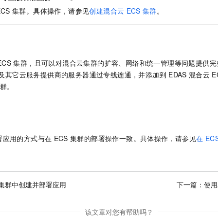
服务生态伙伴
视觉 Coding、空间感知、多模态思考等全面升级
1M上下文，专为长程任务能力而生
云工开物
企业应用
Night Plan 支持 Qwen 3.8-Max
AI 办公
NEW
ECS
集群。具体操作，请参见
创建混合云
ECS
集群
。
Red Hat
30+ 款产品免费体验
夜间 5 折，Qwen/Meoo/TokenPlan 客户专享
AI智能应用
科研合作
ERP
堂（旗舰版）
SUSE
智能客服
AI 应用构建
大模型原生
CRM
2个月
自动承接线索
建站小程序
Qoder
ECS
集群，且可以对混合云集群的扩容、网络和统一管理等问题提供完
大模型服务平台百炼-应用模版
OA 办公系统
HOT
NEW
面向真实软件
个人版上线、团队版降价；千问3.8-Max首发发尝鲜
丰富多元化的应用模版和解决方案
及其它云服务提供商的服务器通过专线连通，并添加到
EDAS
混合云
E
力提升
财税管理
模板建站
群。
万有无界
大模型服务平台百炼-智能体
400电话
定制建站
的模型效果
灵活可视化地构建企业级 Agent
方案
广告营销
模板小程序
秒悟
人工智能平台 PAI
定制小程序
云端极速 AI 
新一代 AI 视频生成模型，深度适配广告营销等场景
AI Native 的算法工程平台，一站式完成建模、训练、推理服务部署
署应用的方式与在
ECS
集群的部署操作一致。具体操作，请参见
在
EC
APP 开发
建站系统
S集群中创建并部署应用
下一篇：
使用
AI 应用
10分钟微调：让0.6B模型媲美235B模型
多模态数据信
依托云原生高可用架构,实现Dify私有化部署
用1%尺寸在特定领域达到大模型90%以上效果
该文章对您有帮助吗？