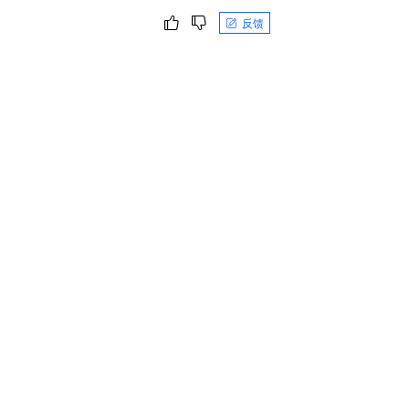
一个 AI 助手
即刻拥有 DeepSeek-R1 满血版
超强辅助，Bol
反馈
在企业官网、通讯软件中为客户提供 AI 客服
多种方案随心选，轻松解锁专属 DeepSeek