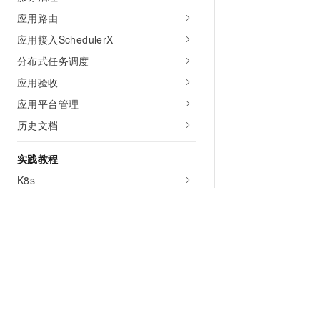
应用路由
应用接入SchedulerX
分布式任务调度
应用验收
应用平台管理
历史文档
实践教程
K8s
ECS
混合部署
多语言应用
应用开发
DevOps
为什么选择阿里云
大模型
产品和定