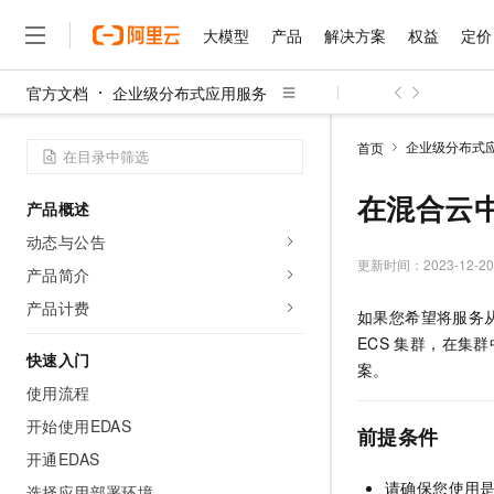
大模型
产品
解决方案
权益
定价
官方文档
企业级分布式应用服务
大模型
产品
解决方案
权益
定价
云市场
伙伴
服务
了解阿里云
精选产品
精选解决方案
普惠上云
产品定价
精选商城
成为销售伙伴
售前咨询
为什么选择阿里云
千问AI平台
企业级分布式
首页
了解云产品的定价详情
大模型服务平台百炼
睿译宝，AI翻译排版一
普惠上云 官方力荐
分销伙伴
在线服务
网站建设
什么是云计算
大
大模型服务与应用平台
上传文档即自动完成翻译和
云服务器38元/年起，超
在混合云
产品概述
咨询伙伴
多端小程序
技术领先
云上成本管理
售后服务
千问大模型
GLM-5.2：长任务时代
官方推荐返现计划
大模型
动态与公告
大模型
精选产品
精选解决方案
Salesforce 国际版订阅
稳定可靠
管理和优化成本
多元化、高性能、安全可靠
推荐新用户得奖励，单订单
更新时间：
2023-12-20
销售伙伴合作计划
产品简介
自助服务
友盟天域
安全合规
人工智能与机器学习
AI
文本生成
无影云电脑
Hermes Agent，打造
云工开物
产品计费
如果您希望将服务
无影生态合作计划
在线服务
观测云
分析师报告
随时随地安全接入的云上超
自主进化，持久记忆，越用
高校专属算力普惠，学生认
计算
互联网应用开发
Qwen3.8-Max
ECS
集群，在集群
HOT
Salesforce On Alibaba C
工单服务
快速入门
智能体时代全能旗舰模型
Tuya 物联网平台阿里云
研究报告与白皮书
案。
云解析DNS
快速拥有专属 OpenClaw
Consulting Partner 合
大数据
容器
使用流程
免费试用
短信专区
蓝凌 OA
Qwen3.7-Plus
AI 大模型销售与服务生
开始使用EDAS
现代化应用
存储
天池大赛
前提条件
能看、能想、能动手的多模
云原生大数据计算服务 Max
解决方案免费试用 新老
电子合同
开通EDAS
面向分析的企业级SaaS模
最高领取价值200元试用
安全
网络与CDN
AI 算法大赛
Qwen3-VL-Plus
请确保您使用
畅捷通
选择应用部署环境