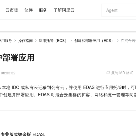
云市场
伙伴
服务
了解阿里云
AI 特惠
数据与 API
成为产品伙伴
企业增值服务
最佳实践
价格计算器
AI 场景体
基础软件
产品伙伴合
阿里云认证
市场活动
配置报价
大模型
应用服务
操作指南
应用托管（ECS）
创建和部署应用（ECS）
在混合云
自助选配和估算价格
步到位
域名与网站
智启 AI 普惠权益
产品生态集成认证中心
企业支持计划
云上春晚
Qwen Audio：打造专属 AI 语音助手
千问官方 MaaS 平台，为开发者和 Agent 而生，新用户赠送 1 亿 + tokens 额度
云服务器 EC
一句话生成原生
AI Coding
阿里云Maa
2026 阿里云
为企业打
数据集
Windows
大模型认证
模型
NEW
NEW
格式还原
值低价云产品抢先购
提供智能易用的域名与建站服务
至高享 1亿+免费 tokens，加速 Al 应用落地
Qwen-Audio-3.0-Realtime 端到端实时语音角色扮演
安全可靠、弹
输入一句话想法,
智能编程，一键
中部署应用
产品生态伙伴
专家技术服务
云上奥运之旅
弹性计算合作
阿里云中企出
手机三要素
宝塔 Linux
全部认证
价格优势
开源旗舰模型
对象存储 OSS
即刻拥有 DeepSeek-V4-Pro
阿里云 OPC 创新助力计划
云数据库 RD
一键部署幻兽
AI 电商营销
产品生态伙伴工作台
企业增值服务台
云栖战略参考
云存储合作计
云栖大会
身份实名认证
CentOS
训练营
推动算力普惠，释放技术红利
的大模型服务
最高返9万
真正可用的 1M 上下文,一次完成代码全链路开发
轻松解锁专属 DeepSeek-V4-Pro
至高百万元 Token 补贴，加速一人公司成长
稳定、安全、高性价比、高性能的云存储服务
一键购买专属
从图文生成到
复制 MD 格式
 08:33:32
云上的中国
数据库合作计
活动全景
短信
Docker
图片和
自进化智能体
人工智能平台 PAI
5 分钟轻松部署专属 QwenPaw
Token Plan 模型订阅计划
Qoder
高效搭建 AI
AI 广告创作
企业成长
大模型
NEW
HOT
信息公告
从本地
IDC
或私有云迁移到公有云，并使用
EDAS
进行应用托管时，可
看见新力量
云网络合作计
OCR 文字识别
JAVA
级电脑
越聪明
证享300元代金券
一站式AI开发、训练和推理服务
Qwen3.8-Max 首发尝鲜，限时加量 10 倍，夜间低至2折
从聊天伙伴进化为能主动干活的本地数字员工
面向真实软件
图文、视频一
Kimi-K3
HappyHors
中创建并部署应用。EDAS
对混合云集群的扩容、网络和统一管理等问
NEW
魔搭 Mode
loud
服务实践
官网公告
Kimi 最新旗舰模型，长程编程与推理利器
让文字生成流
金融模力时刻
Salesforce O
版
发票查验
全能环境
Qoder CN
Claude Code + GStack 打造工程团队
千问办公，限时限量积分加倍
云原生数据库 P
低代码高效构
AI 建站
NEW
作计划
计划
创新中心
魔搭 ModelSc
健康状态
让AI从“聊天伙伴”进化为能干活的“数字员工”
覆盖公网/内网、递归/权威、移动APP等全场景解析服务
安装技能 GStack，拥有专属 AI 工程团队
你的AI工作搭子，覆盖日常办公高频场景
基于千问大模型等，支持代码智能生成、研发智能问答
0 代码专业建
客户案例
天气预报查询
操作系统
Deepseek-v4-pro
HappyHors
态合作计划
态智能体模型
旗舰 MoE 大模型，百万上下文与顶尖推理能力
图生视频，流
Compute
同享
容器服务 Kubernetes 版 ACK
万小智 AI 建站低至 15元/月
云防火墙
AI 短剧/漫剧
快递物流查询
WordPress
成为服务伙
高校合作
式云数据仓库
点，立即开启云上创新
提供一站式管理容器应用的 K8s 服务
送.CN域名，送备案服务码
云原生的云上
AI助力短剧
GLM-5.2
Wan2.7-T
是
专业版
或
铂金版
EDAS。
Ubuntu