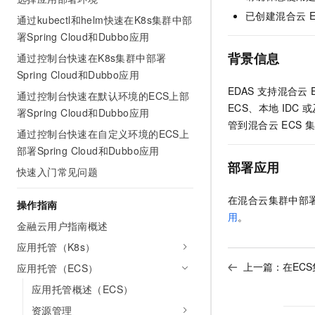
AI 产品 免费试用
网络
安全
云开发大赛
已创建混合云
通过kubectl和helm快速在K8s集群中部
Tableau 订阅
1亿+ 大模型 tokens 和 
署Spring Cloud和Dubbo应用
可观测
入门学习赛
中间件
AI空中课堂在线直播课
140+云产品 免费试用
背景信息
通过控制台快速在K8s集群中部署
大模型服务
上云与迁云
产品新客免费试用，最长1
数据库
Spring Cloud和Dubbo应用
生态解决方案
EDAS
支持混合云
千问AI平台-Token Plan
通过控制台快速在默认环境的ECS上部
企业出海
大模型ACA认证体验
大数据计算
ECS、本地
IDC
或
署Spring Cloud和Dubbo应用
助力企业全员 AI 认知与能
行业生态解决方案
管到混合云
ECS
集
政企业务
媒体服务
通过控制台快速在自定义环境的ECS上
千问AI平台-模型体验
开发者生态解决方案
部署Spring Cloud和Dubbo应用
在线体验全尺寸、多种模态
企业服务与云通信
部署应用
AI 开发和 AI 应用解决
快速入门常见问题
Happy 系列大模型
域名与网站
在混合云集群中部
操作指南
终端用户计算
用
。
金融云用户指南概述
Serverless
应用托管（K8s）
大模型解决方案
上一篇：
在EC
应用托管（ECS）
开发工具
快速部署 Dify，高效搭建 
应用托管概述（ECS）
迁移与运维管理
资源管理