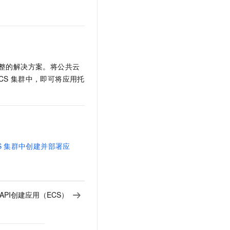
文戏情感细腻自然，动作戏激烈拳拳到肉，实现更强表演能力
支持中英文自由切换，具备更强的噪声鲁棒性
云聚AI 严选权益
SSL 证书
，一键激活高效办公新体验
精选AI产品，从模型到应用全链提效
堡垒机
AI 用量加速计划
应用
防火墙
、识别商机，让客服更高效、服务更出色。
新老同享，达量后返
千问办公
整的解决方案。将公共云
主机安全
NEW
的智能体编程平台
一站式AI生产力平台
CS
集群中，即可将应用托
AI 应用及服务市场
伶鹊
企业级人与Agent协作平台，接入和调度多个数字员工
智能客服平台，对话机器人、对话分析、智能外呼
AI 应用
大模型服务平台百炼 - 全妙
大模型
应用创作平台
多模态内容创作工具，已接入 DeepSeek
S
集群中创建并部署应
自然语言处理
数据标注
机器学习
API创建应用（ECS）
息提取
与 AI 智能体进行实时音视频通话
从文本、图片、视频中提取结构化的属性信息
构建支持视频理解的 AI 音视频实时通话应用