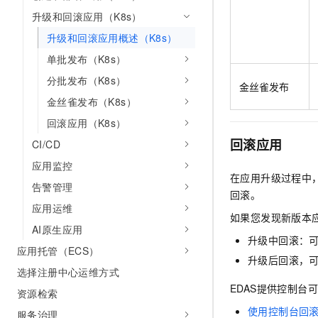
10 分钟在聊天系统中增加
专有云
升级和回滚应用（K8s）
升级和回滚应用概述（K8s）
单批发布（K8s）
分批发布（K8s）
金丝雀发布
金丝雀发布（K8s）
回滚应用（K8s）
回滚应用
CI/CD
应用监控
在应用升级过程中
告警管理
回滚。
应用运维
如果您发现新版本
AI原生应用
升级中回滚：
应用托管（ECS）
升级后回滚，
选择注册中心运维方式
EDAS提供控制台
资源检索
使用控制台回滚
服务治理