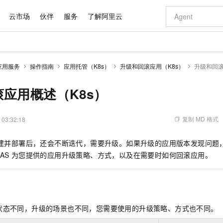
云市场
伙伴
服务
了解阿里云
AI 特惠
数据与 API
成为产品伙伴
企业增值服务
最佳实践
价格计算器
AI 场景体
基础软件
产品伙伴合
阿里云认证
市场活动
配置报价
大模型
应用服务
操作指南
应用托管（K8s）
升级和回滚应用（K8s）
升级和回滚
自助选配和估算价格
步到位
域名与网站
智启 AI 普惠权益
产品生态集成认证中心
企业支持计划
云上春晚
Qwen Audio：打造专属 AI 语音助手
千问官方 MaaS 平台，为开发者和 Agent 而生，新用户赠送 1 亿 + tokens 额度
云服务器 EC
一句话生成原生
AI Coding
阿里云Maa
2026 阿里云
为企业打
数据集
Windows
大模型认证
模型
NEW
NEW
格式还原
值低价云产品抢先购
提供智能易用的域名与建站服务
至高享 1亿+免费 tokens，加速 Al 应用落地
Qwen-Audio-3.0-Realtime 端到端实时语音角色扮演
安全可靠、弹
输入一句话想法,
智能编程，一键
应用概述（K8s）
产品生态伙伴
专家技术服务
云上奥运之旅
弹性计算合作
阿里云中企出
手机三要素
宝塔 Linux
全部认证
价格优势
开源旗舰模型
对象存储 OSS
即刻拥有 DeepSeek-V4-Pro
阿里云 OPC 创新助力计划
云数据库 RD
一键部署幻兽
AI 电商营销
产品生态伙伴工作台
企业增值服务台
云栖战略参考
云存储合作计
云栖大会
身份实名认证
CentOS
训练营
推动算力普惠，释放技术红利
的大模型服务
最高返9万
真正可用的 1M 上下文,一次完成代码全链路开发
轻松解锁专属 DeepSeek-V4-Pro
至高百万元 Token 补贴，加速一人公司成长
稳定、安全、高性价比、高性能的云存储服务
一键购买专属
从图文生成到
复制 MD 格式
 03:32:18
云上的中国
数据库合作计
活动全景
短信
Docker
图片和
自进化智能体
人工智能平台 PAI
5 分钟轻松部署专属 QwenPaw
Token Plan 模型订阅计划
Qoder
高效搭建 AI
AI 广告创作
企业成长
大模型
NEW
HOT
信息公告
建并部署后，还会不断迭代，需要升级。如果升级的应用版本发现问题
看见新力量
云网络合作计
OCR 文字识别
JAVA
级电脑
越聪明
证享300元代金券
一站式AI开发、训练和推理服务
Qwen3.8-Max 首发尝鲜，限时加量 10 倍，夜间低至2折
从聊天伙伴进化为能主动干活的本地数字员工
面向真实软件
图文、视频一
Kimi-K3
HappyHors
AS
为您提供的应用升级策略、方式，以及在需要时如何回滚应用。
NEW
魔搭 Mode
loud
服务实践
官网公告
Kimi 最新旗舰模型，长程编程与推理利器
让文字生成流
金融模力时刻
Salesforce O
版
发票查验
全能环境
Qoder CN
Claude Code + GStack 打造工程团队
千问办公，限时限量积分加倍
云原生数据库 P
低代码高效构
AI 建站
NEW
作计划
计划
创新中心
魔搭 ModelSc
健康状态
让AI从“聊天伙伴”进化为能干活的“数字员工”
覆盖公网/内网、递归/权威、移动APP等全场景解析服务
安装技能 GStack，拥有专属 AI 工程团队
你的AI工作搭子，覆盖日常办公高频场景
基于千问大模型等，支持代码智能生成、研发智能问答
0 代码专业建
客户案例
天气预报查询
操作系统
Deepseek-v4-pro
HappyHors
态合作计划
态智能体模型
旗舰 MoE 大模型，百万上下文与顶尖推理能力
图生视频，流
Compute
同享
容器服务 Kubernetes 版 ACK
万小智 AI 建站低至 15元/月
云防火墙
AI 短剧/漫剧
快递物流查询
WordPress
成为服务伙
高校合作
状态不同，升级的场景也不同，您需要使用的升级策略、方式也不同。
式云数据仓库
点，立即开启云上创新
提供一站式管理容器应用的 K8s 服务
送.CN域名，送备案服务码
云原生的云上
AI助力短剧
GLM-5.2
Wan2.7-T
Ubuntu