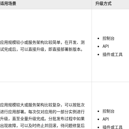
服务生态伙伴
视觉 Coding、空间感知、多模态思考等全面升级
1M上下文，专为长程任务能力而生
云工开物
适用场景
升级方式
企业应用
Night Plan 支持 Qwen 3.8-Max
AI 办公
NEW
Red Hat
30+ 款产品免费体验
夜间 5 折，Qwen/Meoo/TokenPlan 客户专享
AI智能应用
科研合作
ERP
堂（旗舰版）
SUSE
智能客服
AI 应用构建
大模型原生
CRM
2个月
自动承接线索
建站小程序
Qoder
大模型服务平台百炼-应用模版
OA 办公系统
HOT
NEW
控制台
应用规模较小或服务架构比较简单，在开发、测
面向真实软件
个人版上线、团队版降价；千问3.8-Max首发发尝鲜
丰富多元化的应用模版和解决方案
API
力提升
财税管理
模板建站
试完成后，可以直接升级，即直接部署新版本。
插件或工具
万有无界
大模型服务平台百炼-智能体
400电话
定制建站
的模型效果
灵活可视化地构建企业级 Agent
方案
广告营销
模板小程序
秒悟
人工智能平台 PAI
定制小程序
云端极速 AI 
新一代 AI 视频生成模型，深度适配广告营销等场景
AI Native 的算法工程平台，一站式完成建模、训练、推理服务部署
APP 开发
建站系统
应用规模较大或服务架构比较复杂，可以按批次
控制台
进行应用部署。每次仅对应用的一部分实例进行
AI 应用
10分钟微调：让0.6B模型媲美235B模型
多模态数据信
升级，直至全量升级完成。分批发布过程中如果
API
依托云原生高可用架构,实现Dify私有化部署
用1%尺寸在特定领域达到大模型90%以上效果
出现故障，可以及时终止并回滚，待问题修复后
插件或工具