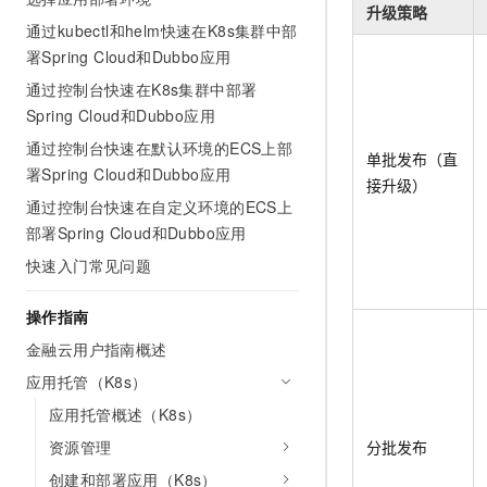
升级策略
AI 产品 免费试用
网络
安全
云开发大赛
通过kubectl和helm快速在K8s集群中部
Tableau 订阅
1亿+ 大模型 tokens 和 
署Spring Cloud和Dubbo应用
可观测
入门学习赛
中间件
AI空中课堂在线直播课
140+云产品 免费试用
通过控制台快速在K8s集群中部署
大模型服务
上云与迁云
产品新客免费试用，最长1
数据库
Spring Cloud和Dubbo应用
生态解决方案
千问AI平台-Token Plan
通过控制台快速在默认环境的ECS上部
企业出海
大模型ACA认证体验
大数据计算
单批发布（直
署Spring Cloud和Dubbo应用
助力企业全员 AI 认知与能
行业生态解决方案
接升级）
政企业务
媒体服务
通过控制台快速在自定义环境的ECS上
千问AI平台-模型体验
开发者生态解决方案
部署Spring Cloud和Dubbo应用
在线体验全尺寸、多种模态
企业服务与云通信
AI 开发和 AI 应用解决
快速入门常见问题
Happy 系列大模型
域名与网站
操作指南
终端用户计算
金融云用户指南概述
Serverless
应用托管（K8s）
大模型解决方案
应用托管概述（K8s）
开发工具
快速部署 Dify，高效搭建 
资源管理
分批发布
迁移与运维管理
创建和部署应用（K8s）