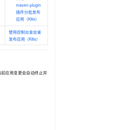
t.diy 一步搞定创意建站
构建大模型应用的安全防护体系
maven-plugin
通过自然语言交互简化开发流程,全栈开发支持
通过阿里云安全产品对 AI 应用进行安全防护
插件分批发布
应用（K8s）
使用控制台金丝雀
发布应用（K8s）
当前应用变更会自动终止并