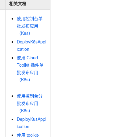
文戏情感细腻自然，动作戏激烈拳拳到肉，实现更强表演能力
支持中英文自由切换，具备更强的噪声鲁棒性
相关文档
云聚AI 严选权益
SSL 证书
，一键激活高效办公新体验
精选AI产品，从模型到应用全链提效
堡垒机
使用控制台单
AI 用量加速计划
批发布应用
应用
防火墙
、识别商机，让客服更高效、服务更出色。
新老同享，达量后返
（K8s）
千问办公
主机安全
NEW
DeployK8sAppl
的智能体编程平台
一站式AI生产力平台
ication
AI 应用及服务市场
使用
Cloud
伶鹊
Toolkit
插件单
企业级人与Agent协作平台，接入和调度多个数字员工
智能客服平台，对话机器人、对话分析、智能外呼
AI 应用
批发布应用
大模型服务平台百炼 - 全妙
（K8s）
大模型
应用创作平台
多模态内容创作工具，已接入 DeepSeek
自然语言处理
使用控制台分
数据标注
批发布应用
（K8s）
机器学习
DeployK8sAppl
息提取
与 AI 智能体进行实时音视频通话
ication
从文本、图片、视频中提取结构化的属性信息
构建支持视频理解的 AI 音视频实时通话应用
使用
toolkit-