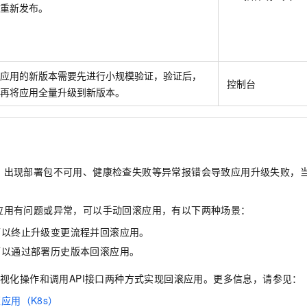
一个 AI 助手
即刻拥有 DeepSeek-R1 满血版
超强辅助，Bol
重新发布。
在企业官网、通讯软件中为客户提供 AI 客服
多种方案随心选，轻松解锁专属 DeepSeek
应用的新版本需要先进行小规模验证，验证后，
控制台
再将应用全量升级到新版本。
，出现部署包不可用、健康检查失败等异常报错会导致应用升级失败，
应用有问题或异常，可以手动回滚应用，有以下两种场景：
可以终止升级变更流程并回滚应用。
可以通过部署历史版本回滚应用。
可视化操作和调用API接口两种方式实现回滚应用。更多信息，请参见：
应用（K8s）