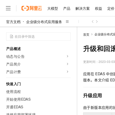
大模型
产品
解决方案
权益
定价
官方文档
企业级分布式应用服务
大模型
产品
解决方案
权益
定价
云市场
伙伴
服务
了解阿里云
精选产品
精选解决方案
普惠上云
产品定价
精选商城
成为销售伙伴
售前咨询
为什么选择阿里云
千问AI平台
企业级分布式
首页
了解云产品的定价详情
大模型服务平台百炼
睿译宝，AI翻译排版一
普惠上云 官方力荐
分销伙伴
在线服务
网站建设
什么是云计算
大
大模型服务与应用平台
上传文档即自动完成翻译和
云服务器38元/年起，超
升级和回滚
产品概述
咨询伙伴
多端小程序
技术领先
云上成本管理
售后服务
千问大模型
GLM-5.2：长任务时代
官方推荐返现计划
大模型
动态与公告
大模型
精选产品
精选解决方案
Salesforce 国际版订阅
稳定可靠
管理和优化成本
多元化、高性能、安全可靠
推荐新用户得奖励，单订单
更新时间：
2023-03-03
销售伙伴合作计划
产品简介
自助服务
友盟天域
安全合规
人工智能与机器学习
AI
文本生成
无影云电脑
Hermes Agent，打造
云工开物
产品计费
应用在
EDAS
中创
无影生态合作计划
在线服务
观测云
分析师报告
随时随地安全接入的云上超
自主进化，持久记忆，越用
高校专属算力普惠，学生认
计算
互联网应用开发
Qwen3.8-Max
版本。本文介绍
ED
HOT
Salesforce On Alibaba C
工单服务
快速入门
智能体时代全能旗舰模型
Tuya 物联网平台阿里云
研究报告与白皮书
云解析DNS
快速拥有专属 OpenClaw
Consulting Partner 合
大数据
容器
使用流程
免费试用
短信专区
升级应用
蓝凌 OA
Qwen3.7-Plus
AI 大模型销售与服务生
开始使用EDAS
现代化应用
存储
天池大赛
能看、能想、能动手的多模
云原生大数据计算服务 Max
解决方案免费试用 新老
电子合同
开通EDAS
由于新版本应用的
面向分析的企业级SaaS模
最高领取价值200元试用
安全
网络与CDN
AI 算法大赛
Qwen3-VL-Plus
畅捷通
选择应用部署环境