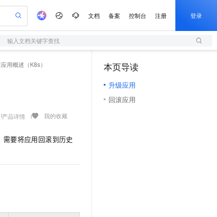
文档
备案
控制台
注册
登录
输入文档关键字查找
验
作计划
器
AI 活动
专业服务
服务伙伴合作计划
开发者社区
加入我们
服务平台百炼
阿里云 OPC 创新助力计划
应用概述（K8s）
本页导读
（1）
一站式生成采购清单，支持单品或批量购买
S
可编辑精美 PPT 文稿
S产品伙伴计划（繁花）
峰会
造的大模型服务与应用开发平台
轻量应用服务器
Agency Agents：拥有专属领域专家
AI 生产力先锋
Al MaaS 服务伙伴赋能合作
域名
博文
Careers
至高可申请百万元
升级应用
性可伸缩的云计算服务
 轻松生成专业的 PPT
开启高性价比 AI 编程新体验
先锋实践拓展 AI 生产力的边界
快速构建应用程序和网站，即刻迈出上云第一步
多领域专家智能体,一键组建 AI 虚拟交付团队
Token 补贴，五大权
计划
海大会
伙伴信用分合作计划
商标
问答
社会招聘
回滚应用
益加速 OPC 成功
S
帕鲁游戏服务器
数字证书管理服务（原SSL证书）
HappyHorse 打造一站式影视创作平台
飞天发布时刻
HOT
划
备案
电子书
校园招聘
联机服务器，轻松开启游戏
视频创作，一键激活电商全链路生产力
全托管，含MySQL、PostgreSQL、SQL Server、MariaDB多引擎
实现全站HTTPS，呈现可信的WEB访问
所见，即是所愿
可视化编排打通从文字构思到成片全链路闭环
我的收藏
产品详情
更多支持
划
公司注册
镜像站
视频生成
语音识别与合成
 智能体与工作流应用
短信服务
漫剧工坊：一站式动画创作平台
AI 实训营
，需要将应用回滚到历史
合作伙伴培训与认证
划
上云迁移
的智能体编程平台
站生成，高效打造优质广告素材
通过阿里云百炼高效搭建AI应用,助力高效开发
快速生产连贯的高质量长漫剧
从基础到进阶，Agent 创客手把手教你
国内短信简单易用，安全可靠，秒级触达，全球覆盖200+国家和地区。
e-1.1-T2V
Qwen3-TTS-Flash
lScope
我要反馈
查询合作伙伴
畅细腻的高质量视频
离线语音合成大模型，多语言方言自适应，低延迟高稳定
n Alibaba Cloud ISV 合作
代维服务
olarDB
建企业门户网站
大数据开发治理平台 DataWorks
10 分钟搭建微信、支付宝小程序
创新加速
ope
登录合作伙伴管理后台
我要建议
站，无忧落地极速上线
以可视化方式快速构建移动和 PC 门户网站
100%兼容MySQL、PostgreSQL，兼容Oracle，支持集中和分布式
高效部署网站，快速应用到小程序
Data Agent 驱动的一站式 Data+AI 开发治理平台
e-1.1-I2V
Cosyvoice-V3-Flash
安全
畅自然，细节丰富
高表现力语音合成大模型，语音克隆听感自然
我要投诉
上云场景组合购
伴
边界网络安全防护产品
漫剧创作，剧本、分镜、视频高效生成
覆盖90%+业务场景，专享组合折扣价
2V
VPN
Fun-ASR